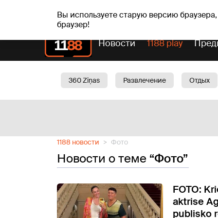
сб, 08.08.2026.
+19
°C
Mudīte, Vladislava, Vladis
Вы используете старую версию браузера,
браузер!
Новости
1188 play
Пред
360 Ziņas
Развлечение
Отдых
Oбщество
Актуально
Трафик
1188 новости
Фото
Новости о теме
“Фото”
FOTO: Krie
aktrise A
publisko 