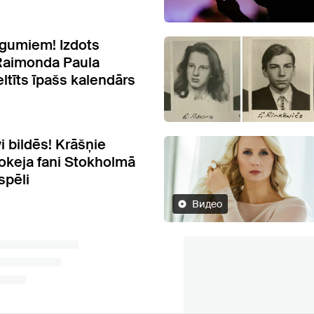
igumiem! Izdots
Raimonda Paula
veltīts īpašs kalendārs
i bildēs! Krāšņie
hokeja fani Stokholmā
spēli
Видео