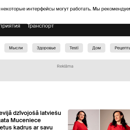
Прогноз погоды
Гороскопы
lavs
 некоторые интерфейсы могут работать. Мы рекомендуе
приятия
Транспорт
Мысли
Здоровье
Testi
Дом
Рецепт
Красота
Дети
Машина
1188 play
Spo
Reklāma
vijā dzīvojošā latviešu
gata Muceniece
retus kadrus ar savu