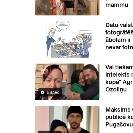
mammu
Datu valst
fotogrāfēš
ābolam ir 
nevar fot
Vai tiešā
intelekts
kopā" Agri
Ozoliņu
Видео
Maksims G
publicē ko
Pugačovu