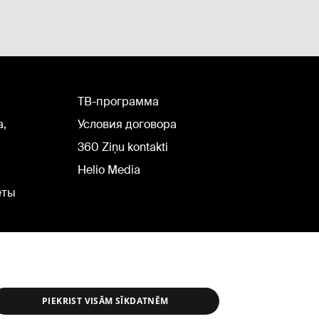
TВ-программа
а,
Условия договора
360 Ziņu kontakti
Helio Media
еты
PIEKRIST VISĀM SĪKDATNĒM