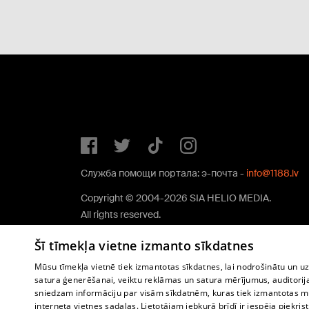
Служба помощи портала: э-почта -
info@1188.lv
Copyright © 2004-2026 SIA HELIO MEDIA.
All rights reserved.
Šī tīmekļa vietne izmanto sīkdatnes
Mūsu tīmekļa vietnē tiek izmantotas sīkdatnes, lai nodrošinātu un u
satura ģenerēšanai, veiktu reklāmas un satura mērījumus, auditorij
sniedzam informāciju par visām sīkdatnēm, kuras tiek izmantotas mū
interneta vietnes sadaļas. Lietotājam jebkurā brīdī ir iespēja piekrist