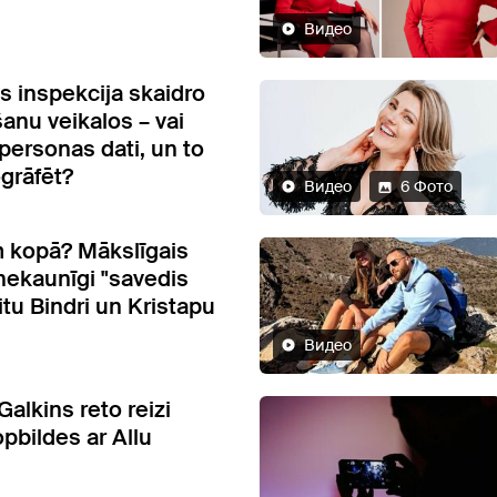
Видео
s inspekcija skaidro
anu veikalos – vai
personas dati, un to
ogrāfēt?
Видео
6 Фото
m kopā? Mākslīgais
 nekaunīgi "savedis
tu Bindri un Kristapu
Видео
alkins reto reizi
pbildes ar Allu