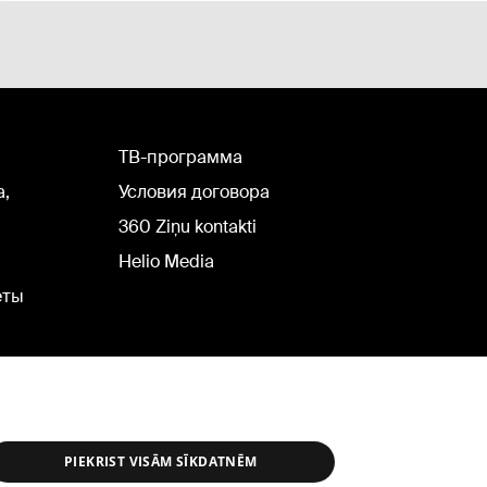
TВ-программа
а,
Условия договора
360 Ziņu kontakti
Helio Media
еты
PIEKRIST VISĀM SĪKDATNĒM