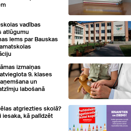
em
 skolas vadības
 atlūgumu
as lems par Bauskas
pamatskolas
āciju
dāmas izmaiņas
– atvieglota 9. klases
 saņemšana un
atzīmju labošanā
ēlas atgriezties skolā?
i iesaka, kā palīdzēt