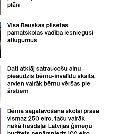
plāni
Visa Bauskas pilsētas
pamatskolas vadība iesniegusi
atlūgumus
Dati atklāj satraucošu ainu -
pieaudzis bērnu-invalīdu skaits,
arvien vairāk bērnu vēršas pie
ārstiem
Bērna sagatavošana skolai prasa
vismaz 250 eiro, taču vairāk
nekā trešdaļai Latvijas ģimeņu
budžets nepārsniedz 100 eiro