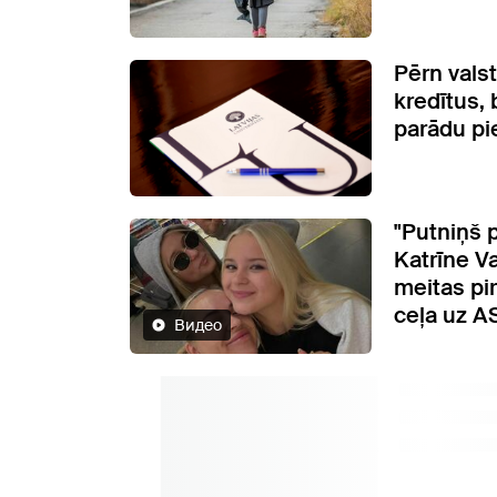
Pērn vals
kredītus, 
parādu pi
"Putniņš p
Katrīne V
meitas pi
ceļa uz A
Видео