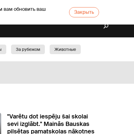
м вам обновить ваш
Закрыть
ы
За рубежом
Животные
rts
Бизнес
Cад
"Varētu dot iespēju šai skolai
sevi izglābt." Mainās Bauskas
pilsētas pamatskolas nākotnes