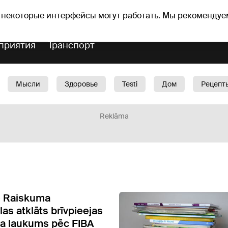
Прогноз погоды
Гороскопы
 некоторые интерфейсы могут работать. Мы рекомендуе
приятия
Транспорт
Мысли
Здоровье
Testi
Дом
Рецепт
Красота
Дети
Машина
1188 play
Spo
Reklāma
e Raiskuma
as atklāts brīvpieejas
a laukums pēc FIBA