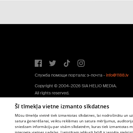
Служба помощи портала: э-почта -
info@1188.lv
Copyright © 2004-2026 SIA HELIO MEDIA.
All rights reserved.
Šī tīmekļa vietne izmanto sīkdatnes
Mūsu tīmekļa vietnē tiek izmantotas sīkdatnes, lai nodrošinātu un u
satura ģenerēšanai, veiktu reklāmas un satura mērījumus, auditorij
sniedzam informāciju par visām sīkdatnēm, kuras tiek izmantotas mū
interneta vietnes sadaļas. Lietotājam jebkurā brīdī ir iespēja piekrist