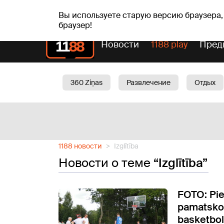
пт, 07.08.2026.
+20
°C
Alfrēds, Fredis, Madars
Вы используете старую версию браузера,
браузер!
Новости
1188 play
Пред
360 Ziņas
Развлечение
Отдых
Oбщество
Актуально
Трафик
1188 новости
Izglītība
Новости о теме
“Izglītība”
FOTO: Pi
pamatskol
basketbol