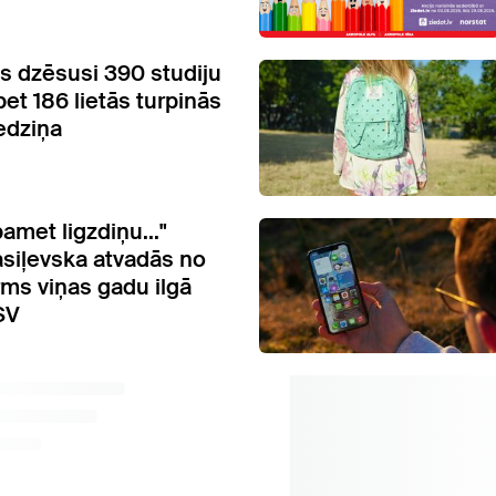
ts dzēsusi 390 studiju
bet 186 lietās turpinās
edziņa
amet ligzdiņu..."
asiļevska atvadās no
rms viņas gadu ilgā
SV