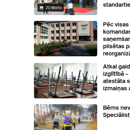
standarti
20 Фото
Pēc visas
komandas
saņemšan
pilsētas 
reorganiz
Atkal gai
izglītībā 
atestāta
izmaiņas 
Bērns nev
Speciālist