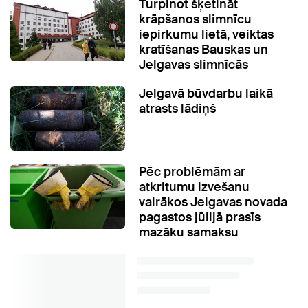
Turpinot šķetināt
krāpšanos slimnīcu
iepirkumu lietā, veiktas
kratīšanas Bauskas un
Jelgavas slimnīcās
Jelgavā būvdarbu laikā
atrasts lādiņš
Pēc problēmām ar
atkritumu izvešanu
vairākos Jelgavas novada
pagastos jūlijā prasīs
mazāku samaksu