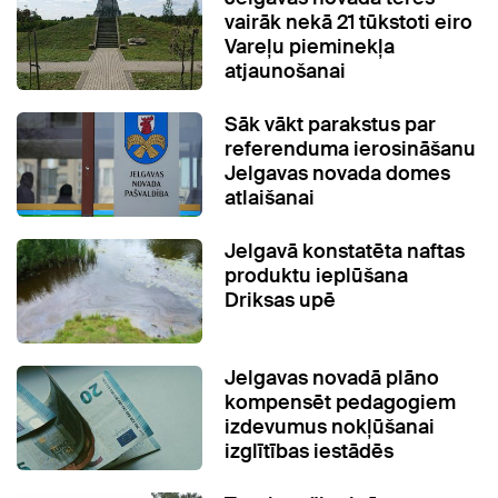
vairāk nekā 21 tūkstoti eiro
Vareļu pieminekļa
atjaunošanai
Sāk vākt parakstus par
referenduma ierosināšanu
Jelgavas novada domes
atlaišanai
Jelgavā konstatēta naftas
produktu ieplūšana
Driksas upē
Jelgavas novadā plāno
kompensēt pedagogiem
izdevumus nokļūšanai
izglītības iestādēs