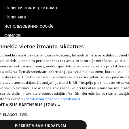
Политическая реклама
Политика
использования cookie
файлов
Добавление
 tīmekļa vietne izmanto sīkdatnes
комментариев
 tīmekļa vietnē tiek izmantotas sīkdatnes, lai nodrošinātu un uzlabotu tīmek
nes darbību., nosūtītu personalizētu reklāmu un satura ģenerēšanai, veiktu
āmas un satura mērījumus, auditorijas datu apkopošanu, kā arī produktu izst
TВ-программа
zlabošanu. Zemāk sniedzam informāciju par visām sīkdatnēm, kuras tiek
Условия договора
ntotas mūsu tīmekļa vietnēs. Sīkdatnes var atšķirties atkarībā no apmeklētā
rneta vietnes sadaļas. Lietotājam jebkurā brīdī ir iespēja piekrist, atteikties va
360 Ziņu kontakti
īt savu piekrišanu. Piekrišanas sniegšana, kā arī tās atsaukšana vai mainīša
ecas uz visām interneta vietnes sadaļām. Vairāk informācijas par izmantotaj
Helio Media
atnēm skatīt
sīkdatņu izmantošanas noteikumos.
ĪT VISUS PARTNERUS
(1718) →
Служба помощи портала: э-почта -
info@1188.lv
PIELĀGOT IZVĒLI
Copyright © 2004-2026 SIA HELIO MEDIA.
All rights reserved.
PIEKRIST VISĀM SĪKDATNĒM