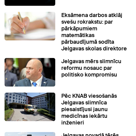
Eksāmena darbos atklāj
svešu rokrakstu: par
pārkāpumiem
matemātikas
pārbaudījumā sodīta
Jelgavas skolas direktore
Jelgavas mērs slimnīcu
reformu nosauc par
politisko kompromisu
Pēc KNAB viesošanās
Jelgavas slimnīca
piesaistījusi jaunu
medicīnas iekārtu
inženieri
Jelgavas novadā tērēs