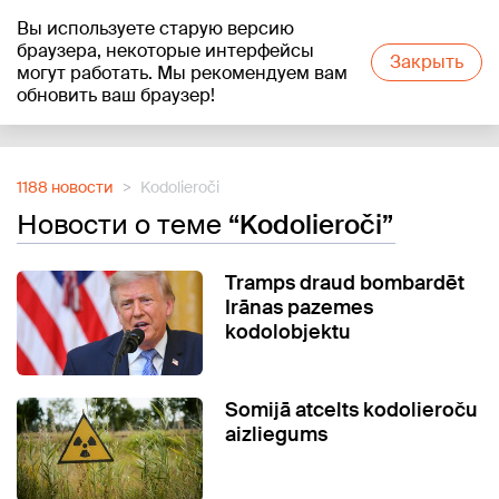
Вы используете старую версию
+21
°C
браузера, некоторые интерфейсы
Закрыть
могут работать. Мы рекомендуем вам
обновить ваш браузер!
Reklāma
1188 новости
Kodolieroči
Новости о теме
“Kodolieroči”
Tramps draud bombardēt
Irānas pazemes
kodolobjektu
Somijā atcelts kodolieroču
aizliegums