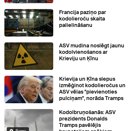
Francija paziņo par
kodolieroču skaita
palielināšanu
ASV mudina noslēgt jaunu
kodolvienošanos ar
Krieviju un Ķīnu
Krievija un Ķīna slepus
izmēģinot kodolieročus un
ASV vēlas "pievienoties
pulciņam", norāda Tramps
Kodolbruņošanās: ASV
prezidents Donalds
Tramps pavēlējis
Видео