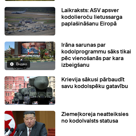
Laikraksts: ASV apsver
kodolieroču lietussarga
paplašināšanu Eiropā
Irāna sarunas par
kodolprogrammu sāks tikai
pēc vienošanās par kara
izbeigšanu
Видео
Krievija sākusi pārbaudīt
savu kodolspēku gatavību
Ziemeļkoreja neatteiksies
no kodolvalsts statusa