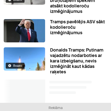
bruņotajiem spēkiem
atsākt kodolieroču
izmēģinājumus
Tramps pavēlējis ASV sākt
kodolieroču
izmēģinājumus
Donalds Tramps: Putinam
vajadzētu nodarboties ar
kara izbeigšanu, nevis
izmēģināt kaut kādas
Видео
raķetes
Reklāma