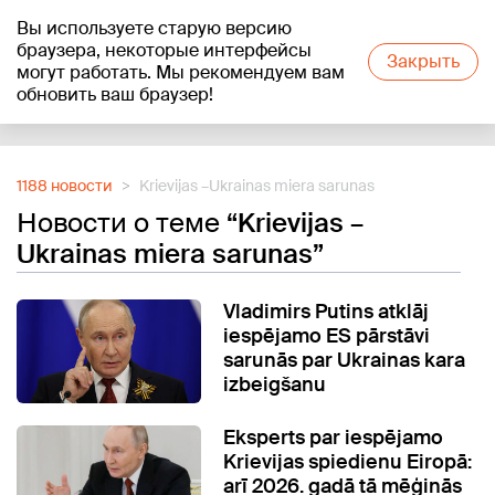
Вы используете старую версию
+19
°C
браузера, некоторые интерфейсы
Закрыть
могут работать. Мы рекомендуем вам
обновить ваш браузер!
Reklāma
1188 новости
Krievijas –Ukrainas miera sarunas
Новости о теме
“Krievijas –
Ukrainas miera sarunas”
Vladimirs Putins atklāj
iespējamo ES pārstāvi
sarunās par Ukrainas kara
izbeigšanu
Eksperts par iespējamo
Krievijas spiedienu Eiropā:
arī 2026. gadā tā mēģinās