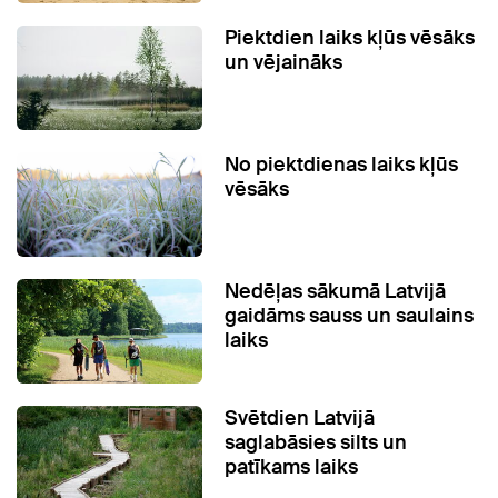
Piektdien laiks kļūs vēsāks
un vējaināks
No piektdienas laiks kļūs
vēsāks
Nedēļas sākumā Latvijā
gaidāms sauss un saulains
laiks
Svētdien Latvijā
saglabāsies silts un
patīkams laiks