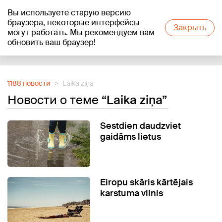
Вы используете старую версию
+20
°C
браузера, некоторые интерфейсы
Закрыть
могут работать. Мы рекомендуем вам
обновить ваш браузер!
Reklāma
1188 новости
Laika ziņa
Новости о теме
“Laika ziņa”
Sestdien daudzviet
gaidāms lietus
Eiropu skāris kārtējais
karstuma vilnis