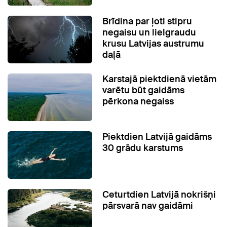
Brīdina par ļoti stipru
negaisu un lielgraudu
krusu Latvijas austrumu
daļā
Karstajā piektdienā vietām
varētu būt gaidāms
pērkona negaiss
Piektdien Latvijā gaidāms
30 grādu karstums
Ceturtdien Latvijā nokrišņi
pārsvarā nav gaidāmi