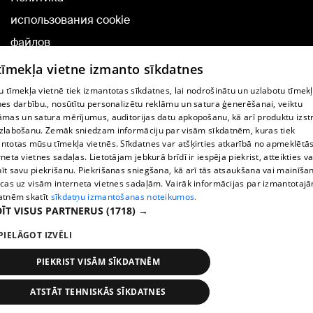
использования cookie
файлов
Добавление
 tīmekļa vietne izmanto sīkdatnes
комментариев
 tīmekļa vietnē tiek izmantotas sīkdatnes, lai nodrošinātu un uzlabotu tīmek
nes darbību., nosūtītu personalizētu reklāmu un satura ģenerēšanai, veiktu
āmas un satura mērījumus, auditorijas datu apkopošanu, kā arī produktu izst
TВ-программа
zlabošanu. Zemāk sniedzam informāciju par visām sīkdatnēm, kuras tiek
Условия договора
ntotas mūsu tīmekļa vietnēs. Sīkdatnes var atšķirties atkarībā no apmeklētā
rneta vietnes sadaļas. Lietotājam jebkurā brīdī ir iespēja piekrist, atteikties va
360 Ziņu kontakti
īt savu piekrišanu. Piekrišanas sniegšana, kā arī tās atsaukšana vai mainīša
ecas uz visām interneta vietnes sadaļām. Vairāk informācijas par izmantotaj
Helio Media
atnēm skatīt
sīkdatņu izmantošanas noteikumos.
ĪT VISUS PARTNERUS
(1718) →
Служба помощи портала: э-почта -
info@1188.lv
PIELĀGOT IZVĒLI
Copyright © 2004-2026 SIA HELIO MEDIA.
All rights reserved.
PIEKRIST VISĀM SĪKDATNĒM
ATSTĀT TEHNISKĀS SĪKDATNES
Новости
Искать
1188 play
Транспорт
Больше