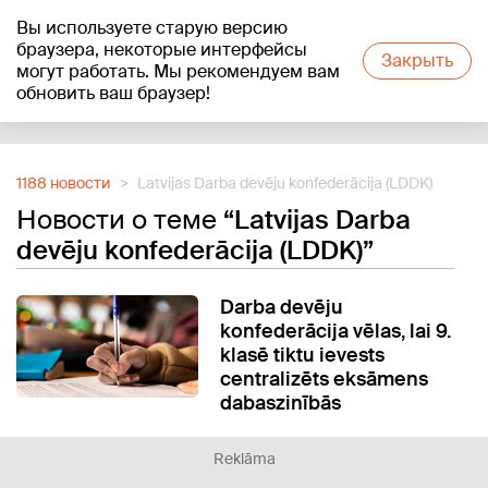
Вы используете старую версию
+19
°C
браузера, некоторые интерфейсы
Закрыть
могут работать. Мы рекомендуем вам
обновить ваш браузер!
Reklāma
1188 новости
Latvijas Darba devēju konfederācija (LDDK)
Новости о теме
“Latvijas Darba
devēju konfederācija (LDDK)”
Darba devēju
konfederācija vēlas, lai 9.
klasē tiktu ievests
centralizēts eksāmens
dabaszinībās
Reklāma