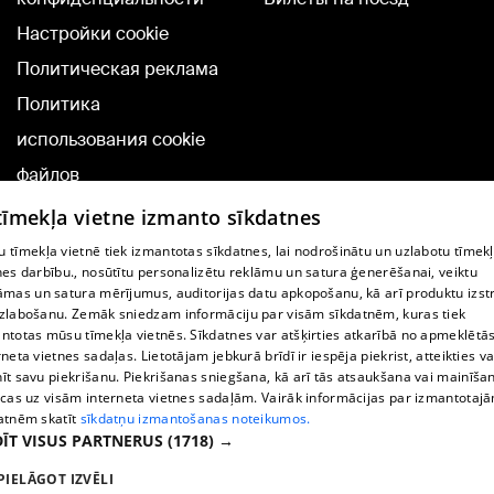
Настройки cookie
Политическая реклама
Политика
использования cookie
файлов
Добавление
 tīmekļa vietne izmanto sīkdatnes
комментариев
 tīmekļa vietnē tiek izmantotas sīkdatnes, lai nodrošinātu un uzlabotu tīmek
nes darbību., nosūtītu personalizētu reklāmu un satura ģenerēšanai, veiktu
āmas un satura mērījumus, auditorijas datu apkopošanu, kā arī produktu izst
TВ-программа
zlabošanu. Zemāk sniedzam informāciju par visām sīkdatnēm, kuras tiek
Условия договора
ntotas mūsu tīmekļa vietnēs. Sīkdatnes var atšķirties atkarībā no apmeklētā
rneta vietnes sadaļas. Lietotājam jebkurā brīdī ir iespēja piekrist, atteikties va
360 Ziņu kontakti
īt savu piekrišanu. Piekrišanas sniegšana, kā arī tās atsaukšana vai mainīša
ecas uz visām interneta vietnes sadaļām. Vairāk informācijas par izmantotaj
Helio Media
atnēm skatīt
sīkdatņu izmantošanas noteikumos.
ĪT VISUS PARTNERUS
(1718) →
Служба помощи портала: э-почта -
info@1188.lv
PIELĀGOT IZVĒLI
Copyright © 2004-2026 SIA HELIO MEDIA.