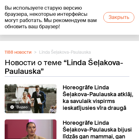
Вы используете старую версию
+24
°C
браузера, некоторые интерфейсы
Закрыть
могут работать. Мы рекомендуем вам
обновить ваш браузер!
Reklāma
1188 новости
Linda Šeļakova-Paulauska
Новости о теме
“Linda Šeļakova-
Paulauska”
Horeogrāfe Linda
Šeļakova-Paulauska atklāj,
ka savulaik vispirms
ieskatījusies vīra draugā
Видео
Horeogrāfe Linda
Šeļakova-Paulauska bijusi
līdzās gan mammai, gan