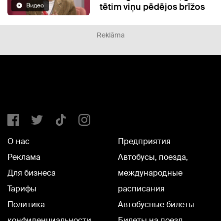
tētim viņu pēdējos brīžos
Видео
Reklāma
О нас
Предприятия
Реклама
Автобусы, поезда,
Для бизнеса
международные
Тарифы
расписания
Политика
Автобусные билеты
конфиденциальности
Билеты на поезд