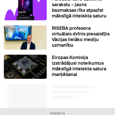
sarakstu – jauns
bezmaksas rīks atpazīst
mākslīgā intelekta saturu
RISEBA profesora
virtuālais dvīnis piesaistījis
Vācijas lielāko mediju
uzmanību
Eiropas Komisija
izstrādājusi noteikumus
mākslīgā intelekta satura
marķēšanai
Reklāma