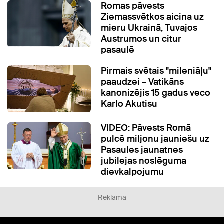
Romas pāvests
Ziemassvētkos aicina uz
mieru Ukrainā, Tuvajos
Austrumos un citur
pasaulē
Pirmais svētais "mileniāļu"
paaudzei – Vatikāns
kanonizējis 15 gadus veco
Karlo Akutisu
VIDEO: Pāvests Romā
pulcē miljonu jauniešu uz
Pasaules jaunatnes
jubilejas noslēguma
dievkalpojumu
Reklāma