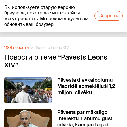
Вы используете старую версию
+20
°C
браузера, некоторые интерфейсы
Закрыть
могут работать. Мы рекомендуем вам
обновить ваш браузер!
Reklāma
1188 новости
Pāvests Leons XIV
Новости о теме
“Pāvests Leons
XIV”
Pāvesta dievkalpojumu
Madridē apmeklējuši 1,2
miljoni cilvēku
Pāvests par mākslīgo
intelektu: Labumu gūst
cilvēki, kam jau tagad