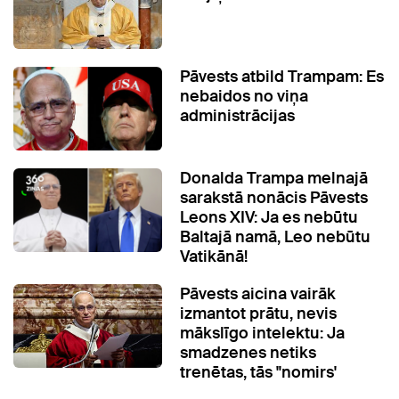
Pāvests atbild Trampam: Es
nebaidos no viņa
administrācijas
Donalda Trampa melnajā
sarakstā nonācis Pāvests
Leons XIV: Ja es nebūtu
Baltajā namā, Leo nebūtu
Vatikānā!
Pāvests aicina vairāk
izmantot prātu, nevis
mākslīgo intelektu: Ja
smadzenes netiks
trenētas, tās "nomirs'