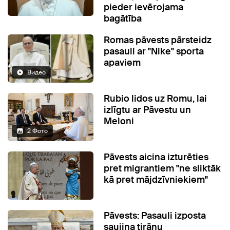
pieder ievērojama
bagātība
Romas pāvests pārsteidz
pasauli ar "Nike" sporta
apaviem
Видео
Rubio lidos uz Romu, lai
izlīgtu ar Pāvestu un
Meloni
2 Фото
Pāvests aicina izturēties
pret migrantiem "ne sliktāk
kā pret mājdzīvniekiem"
Pāvests: Pasauli izposta
saujiņa tirānu