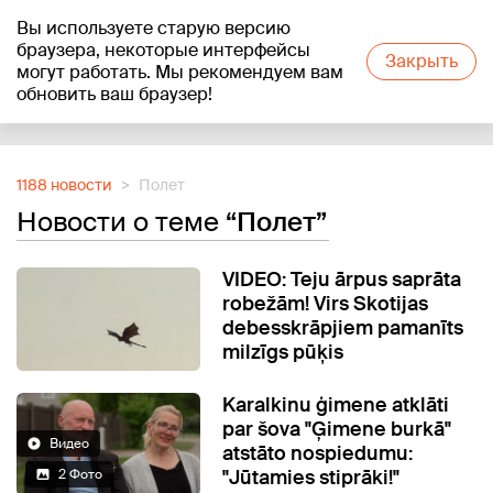
Вы используете старую версию
+12
°C
браузера, некоторые интерфейсы
Закрыть
могут работать. Мы рекомендуем вам
обновить ваш браузер!
Reklāma
1188 новости
Полет
Новости о теме
“Полет”
VIDEO: Teju ārpus saprāta
robežām! Virs Skotijas
debesskrāpjiem pamanīts
milzīgs pūķis
Karalkinu ģimene atklāti
par šova "Ģimene burkā"
Видео
atstāto nospiedumu:
"Jūtamies stiprāki!"
2 Фото