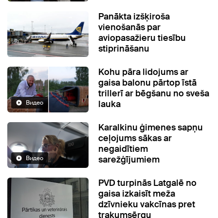
Panākta izšķiroša
vienošanās par
aviopasažieru tiesību
stiprināšanu
Kohu pāra lidojums ar
gaisa balonu pārtop īstā
trillerī ar bēgšanu no sveša
lauka
Видео
Karalkinu ģimenes sapņu
ceļojums sākas ar
negaidītiem
sarežģījumiem
Видео
PVD turpinās Latgalē no
gaisa izkaisīt meža
dzīvnieku vakcīnas pret
trakumsērgu