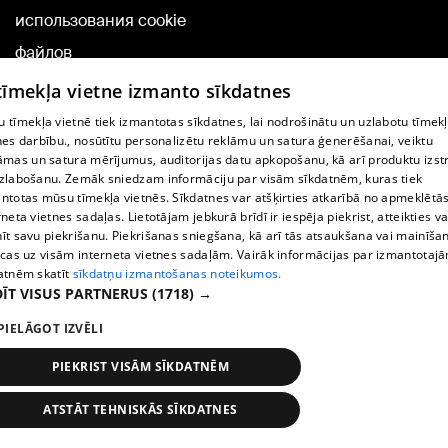
использования cookie
файлов
Добавление
 tīmekļa vietne izmanto sīkdatnes
комментариев
 tīmekļa vietnē tiek izmantotas sīkdatnes, lai nodrošinātu un uzlabotu tīmek
nes darbību., nosūtītu personalizētu reklāmu un satura ģenerēšanai, veiktu
āmas un satura mērījumus, auditorijas datu apkopošanu, kā arī produktu izst
TВ-программа
zlabošanu. Zemāk sniedzam informāciju par visām sīkdatnēm, kuras tiek
Условия договора
ntotas mūsu tīmekļa vietnēs. Sīkdatnes var atšķirties atkarībā no apmeklētā
rneta vietnes sadaļas. Lietotājam jebkurā brīdī ir iespēja piekrist, atteikties va
360 Ziņu kontakti
īt savu piekrišanu. Piekrišanas sniegšana, kā arī tās atsaukšana vai mainīša
ecas uz visām interneta vietnes sadaļām. Vairāk informācijas par izmantotaj
Helio Media
atnēm skatīt
sīkdatņu izmantošanas noteikumos.
ĪT VISUS PARTNERUS
(1718) →
Служба помощи портала: э-почта -
info@1188.lv
PIELĀGOT IZVĒLI
Copyright © 2004-2026 SIA HELIO MEDIA.
All rights reserved.
PIEKRIST VISĀM SĪKDATNĒM
ATSTĀT TEHNISKĀS SĪKDATNES
Новости
Искать
1188 play
Транспорт
Больше