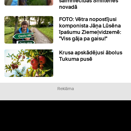
saimniecības Smiltenes
novadā
FOTO: Vētra nopostījusi
komponista Jāņa Lūsēna
īpašumu Ziemeļvidzemē:
"Viss gāja pa gaisu!"
Krusa apskādējusi ābolus
Tukuma pusē
Reklāma