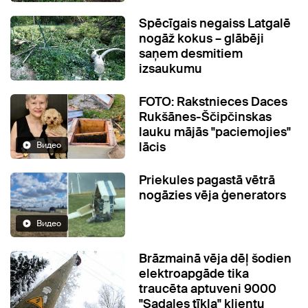
Spēcīgais negaiss Latgalē
nogāž kokus – glābēji
saņem desmitiem
izsaukumu
FOTO: Rakstnieces Daces
Rukšānes-Ščipčinskas
lauku mājās "paciemojies"
lācis
Видео
Priekules pagastā vētrā
nogāzies vēja ģenerators
Видео
Brāzmainā vēja dēļ šodien
elektroapgāde tika
traucēta aptuveni 9000
"Sadales tīkla" klientu