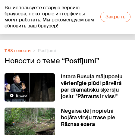
Вы используете старую версию
+19
°C
браузера, некоторые интерфейсы
Закрыть
могут работать. Мы рекомендуем вам
обновить ваш браузер!
Reklāma
1188 новости
Postījumi
Новости о теме
“Postījumi”
Intara Busuļa mājupceļu
vērienīgie plūdi pārvērš
par dramatisku šķēršļu
joslu: "Pārrauts ir viss!"
Видео
Negaisa dēļ nopietni
bojāta virvju trase pie
Rāznas ezera