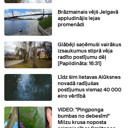
Brāzmainais vējš Jelgavā
appludinājis lejas
promenādi
Glābēji saņēmuši vairākus
izsaukumus stiprā vēja
radīto postījumu dēļ
[Papildināta: 16:31]
Līdz šim lietavas Alūksnes
novadā radījušas
postījumus vismaz 40 000
eiro vērtībā
VIDEO: "Pingponga
bumbas no debesīm!"
Milzu krusa noposta