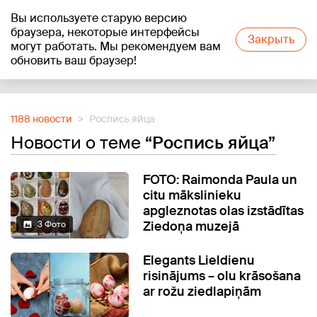
Вы используете старую версию
+20
°C
браузера, некоторые интерфейсы
Закрыть
могут работать. Мы рекомендуем вам
обновить ваш браузер!
Reklāma
1188 новости
Роспись яйца
Новости о теме
“Роспись яйца”
FOTO: Raimonda Paula un
citu mākslinieku
apgleznotas olas izstādītas
Ziedoņa muzejā
3 Фото
Elegants Lieldienu
risinājums – olu krāsošana
ar rožu ziedlapiņām