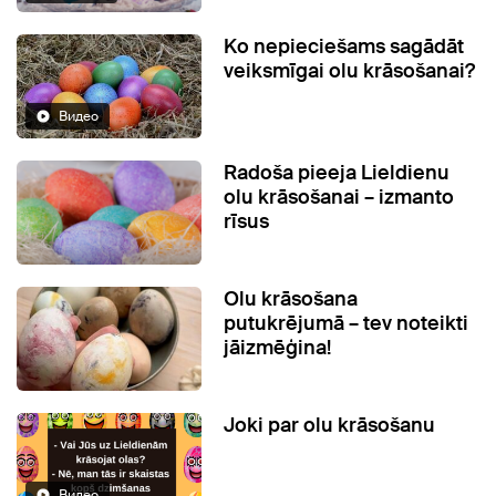
Ko nepieciešams sagādāt
veiksmīgai olu krāsošanai?
Видео
Radoša pieeja Lieldienu
olu krāsošanai – izmanto
rīsus
Olu krāsošana
putukrējumā – tev noteikti
jāizmēģina!
Joki par olu krāsošanu
Видео