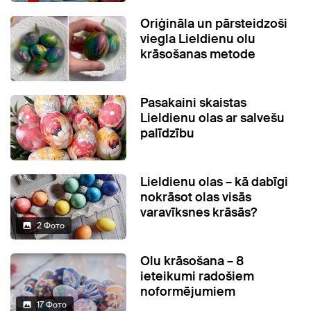
Oriģināla un pārsteidzoši
viegla Lieldienu olu
krāsošanas metode
Pasakaini skaistas
Lieldienu olas ar salvešu
palīdzību
Lieldienu olas – kā dabīgi
nokrāsot olas visās
varavīksnes krāsās?
2 Фото
Olu krāsošana – 8
ieteikumi radošiem
noformējumiem
17 Фото