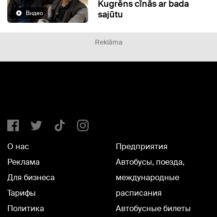
Kugrēns cīnās ar bada
sajūtu
Видео
Reklāma
О нас
Предприятия
Реклама
Автобусы, поезда,
Для бизнеса
международные
Тарифы
расписания
Политика
Автобусные билеты