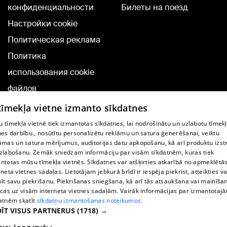
конфиденциальности
Билеты на поезд
Настройки cookie
Политическая реклама
Политика
использования cookie
файлов
Добавление
 tīmekļa vietne izmanto sīkdatnes
комментариев
 tīmekļa vietnē tiek izmantotas sīkdatnes, lai nodrošinātu un uzlabotu tīmek
nes darbību., nosūtītu personalizētu reklāmu un satura ģenerēšanai, veiktu
āmas un satura mērījumus, auditorijas datu apkopošanu, kā arī produktu izst
TВ-программа
zlabošanu. Zemāk sniedzam informāciju par visām sīkdatnēm, kuras tiek
Условия договора
ntotas mūsu tīmekļa vietnēs. Sīkdatnes var atšķirties atkarībā no apmeklētā
rneta vietnes sadaļas. Lietotājam jebkurā brīdī ir iespēja piekrist, atteikties va
360 Ziņu kontakti
īt savu piekrišanu. Piekrišanas sniegšana, kā arī tās atsaukšana vai mainīša
ecas uz visām interneta vietnes sadaļām. Vairāk informācijas par izmantotaj
Helio Media
atnēm skatīt
sīkdatņu izmantošanas noteikumos.
ĪT VISUS PARTNERUS
(1718) →
Служба помощи портала: э-почта -
info@1188.lv