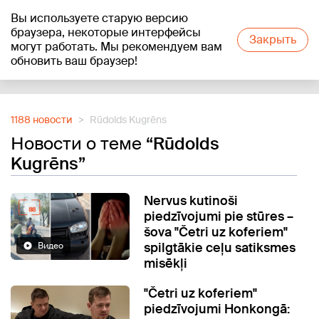
Вы используете старую версию
+15
°C
браузера, некоторые интерфейсы
Закрыть
могут работать. Мы рекомендуем вам
обновить ваш браузер!
Reklāma
1188 новости
Rūdolds Kugrēns
Новости о теме
“Rūdolds
Kugrēns”
Nervus kutinoši
piedzīvojumi pie stūres –
šova "Četri uz koferiem"
spilgtākie ceļu satiksmes
Видео
misēkļi
"Četri uz koferiem"
piedzīvojumi Honkongā: