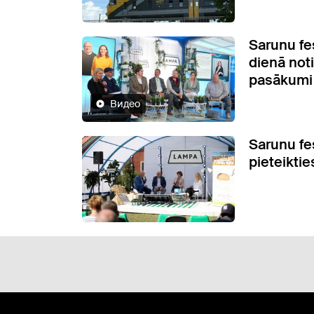
Sarunu fe
dienā not
pasākumi
Видео
Sarunu fe
pieteiktie