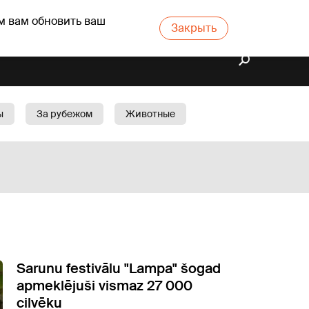
м вам обновить ваш
Закрыть
ы
За рубежом
Животные
rts
Бизнес
Cад
Sarunu festivālu "Lampa" šogad
apmeklējuši vismaz 27 000
cilvēku