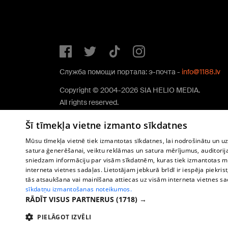
Служба помощи портала: э-почта -
info@1188.lv
Copyright © 2004-2026 SIA HELIO MEDIA.
All rights reserved.
Šī tīmekļa vietne izmanto sīkdatnes
Mūsu tīmekļa vietnē tiek izmantotas sīkdatnes, lai nodrošinātu un u
satura ģenerēšanai, veiktu reklāmas un satura mērījumus, auditorij
sniedzam informāciju par visām sīkdatnēm, kuras tiek izmantotas mū
interneta vietnes sadaļas. Lietotājam jebkurā brīdī ir iespēja piekrist
tās atsaukšana vai mainīšana attiecas uz visām interneta vietnes s
sīkdatņu izmantošanas noteikumos.
RĀDĪT VISUS PARTNERUS
(1718) →
PIELĀGOT IZVĒLI