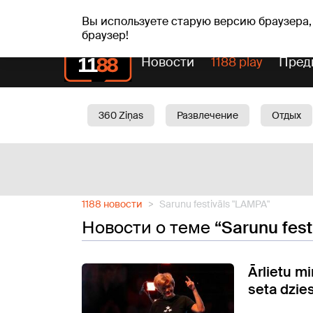
сб, 08.08.2026.
+17
°C
Mudīte, Vladislava, Vladis
Вы используете старую версию браузера,
браузер!
Новости
1188 play
Пред
360 Ziņas
Развлечение
Отдых
Oбщество
Актуально
Трафик
1188 новости
Sarunu festivāls "LAMPA"
Новости о теме
“Sarunu fest
Ārlietu mi
seta dzie