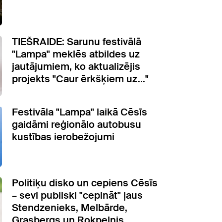
TIEŠRAIDE: Sarunu festivālā
"Lampa" meklēs atbildes uz
jautājumiem, ko aktualizējis
projekts "Caur ērkšķiem uz..."
Festivāla "Lampa" laikā Cēsīs
gaidāmi reģionālo autobusu
kustības ierobežojumi
Politiķu disko un cepiens Cēsīs
– sevi publiski "cepināt" ļaus
Stendzenieks, Melbārde,
Grasbergs un Rokpelnis