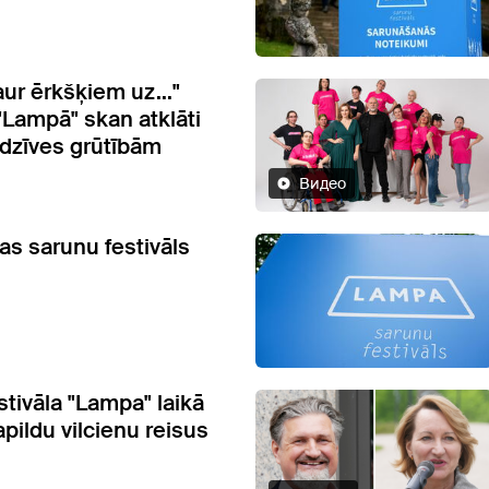
ur ērkšķiem uz..."
"Lampā" skan atklāti
 dzīves grūtībām
Видео
as sarunu festivāls
stivāla "Lampa" laikā
pildu vilcienu reisus