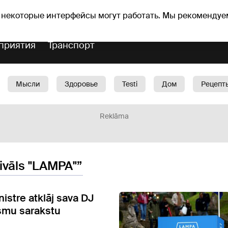
Прогноз погоды
Гороскопы
lavs
 некоторые интерфейсы могут работать. Мы рекомендуе
приятия
Транспорт
Мысли
Здоровье
Testi
Дом
Рецепт
Красота
Дети
Машина
1188 play
Spo
Reklāma
ivāls "LAMPA"”
nistre atklāj sava DJ
smu sarakstu