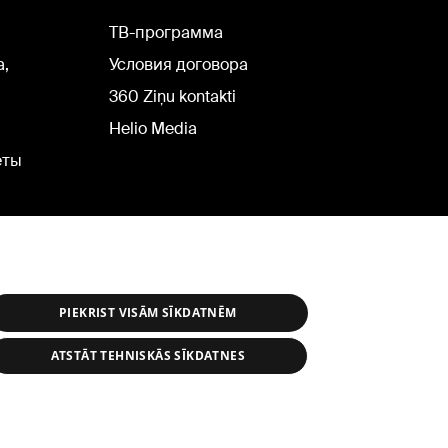
TВ-программа
а,
Условия договора
360 Ziņu kontakti
Helio Media
еты
PIEKRIST VISĀM SĪKDATNĒM
ATSTĀT TEHNISKĀS SĪKDATNES