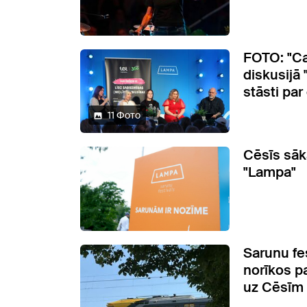
FOTO: "Ca
diskusijā 
stāsti par
11 Фото
Cēsīs sāk
"Lampa"
Sarunu fe
norīkos pa
uz Cēsīm