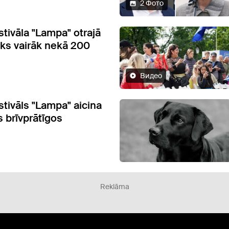
2 Фото
stivāla "Lampa" otrajā
iks vairāk nekā 200
Видео
stivāls "Lampa" aicina
s brīvprātīgos
Reklāma