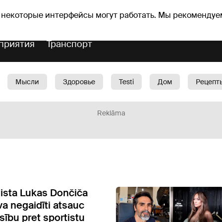
Прогноз погоды
Гороскопы
 некоторые интерфейсы могут работать. Мы рекомендуе
приятия
Транспорт
Мысли
Здоровье
Testi
Дом
Рецепт
Красота
Дети
Машина
1188 play
Spo
Reklāma
ista Lukas Dončiča
ava negaidīti atsauc
sību pret sportistu