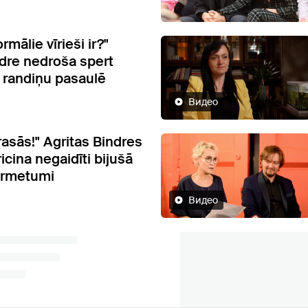
rmālie vīrieši ir?"
ndre nedroša spert
i randiņu pasaulē
Видео
rasās!" Agritas Bindres
icina negaidīti bijušā
ārmetumi
Видео