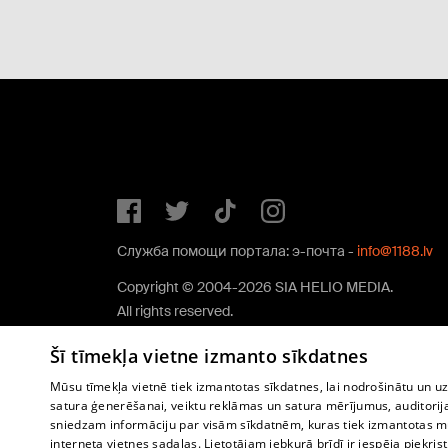
Служба помощи портала: э-почта -
info@1188.lv
Copyright © 2004-2026 SIA HELIO MEDIA.
All rights reserved.
Šī tīmekļa vietne izmanto sīkdatnes
Mūsu tīmekļa vietnē tiek izmantotas sīkdatnes, lai nodrošinātu un u
satura ģenerēšanai, veiktu reklāmas un satura mērījumus, auditorij
sniedzam informāciju par visām sīkdatnēm, kuras tiek izmantotas mū
interneta vietnes sadaļas. Lietotājam jebkurā brīdī ir iespēja piekrist