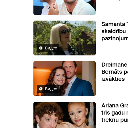
Samanta T
skaidrību
paziņojum
Видео
Dreimane 
Bernāts pa
izvākties
Видео
Ariana Gr
trīs gadu
treknu pu