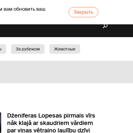
м вам обновить ваш
Закрыть
ы
За рубежом
Животные
rts
Бизнес
Cад
Dženiferas Lopesas pirmais vīrs
nāk klajā ar skaudriem vārdiem
par viņas vētraino laulību dzīvi