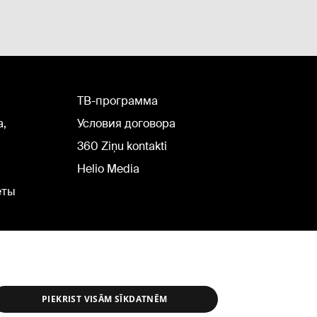
TВ-программа
а,
Условия договора
360 Ziņu kontakti
Helio Media
еты
PIEKRIST VISĀM SĪKDATNĒM