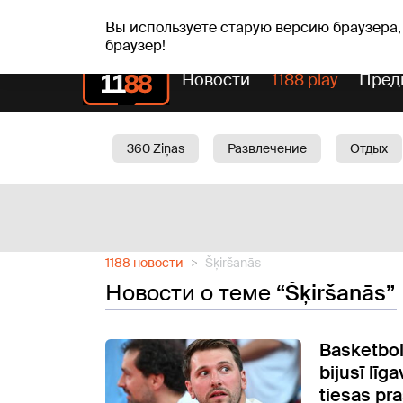
пт, 07.08.2026.
+16
°C
Alfrēds, Fredis, Madars
Вы используете старую версию браузера,
браузер!
Новости
1188 play
Пред
360 Ziņas
Развлечение
Отдых
Oбщество
Актуально
Трафик
1188 новости
Šķiršanās
Новости о теме
“Šķiršanās”
Basketbol
bijusī līg
tiesas pra