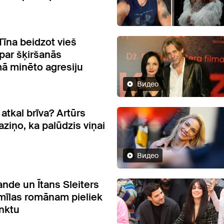
īna beidzot vieš
 par šķiršanās
ā minēto agresiju
Видео
atkal brīva? Artūrs
ziņo, ka palūdzis viņai
Видео
ande un Ītans Sleiters
 mīlas romānam pieliek
nktu