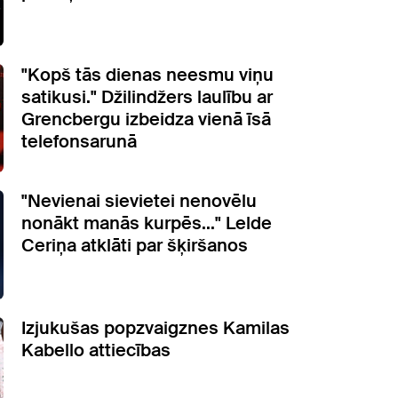
"Kopš tās dienas neesmu viņu
satikusi." Džilindžers laulību ar
Grencbergu izbeidza vienā īsā
telefonsarunā
"Nevienai sievietei nenovēlu
nonākt manās kurpēs..." Lelde
Ceriņa atklāti par šķiršanos
Izjukušas popzvaigznes Kamilas
Kabello attiecības