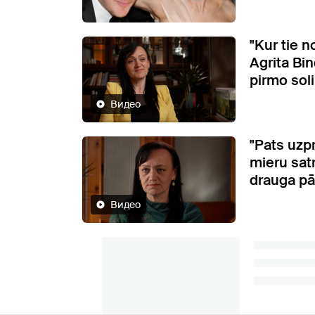
"Kur tie no
Agrita Bi
pirmo sol
Видео
"Pats uzp
mieru satr
drauga p
Видео