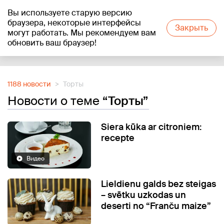
Вы используете старую версию
+17
°C
браузера, некоторые интерфейсы
Закрыть
могут работать. Мы рекомендуем вам
обновить ваш браузер!
Reklāma
1188 новости
Торты
Новости о теме
“Торты”
Siera kūka ar citroniem:
recepte
Видео
Lieldienu galds bez steigas
– svētku uzkodas un
deserti no “Franču maize”