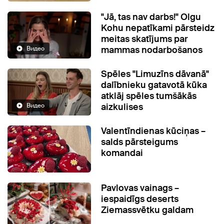
"Jā, tas nav darbs!" Olgu
Kohu nepatīkami pārsteidz
meitas skatījums par
mammas nodarbošanos
Видео
Spēles "Limuzīns dāvanā"
dalībnieku gatavotā kūka
atklāj spēles tumšākās
aizkulises
Видео
Valentīndienas kūciņas –
salds pārsteigums
komandai
Pavlovas vainags –
iespaidīgs deserts
Ziemassvētku galdam