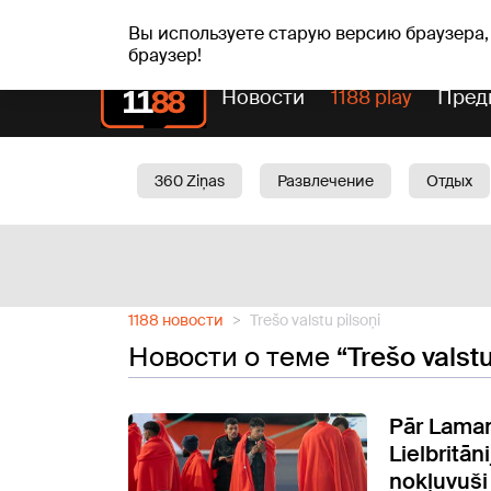
чт, 06.08.2026.
+21
°C
Alfrēds, Fredis, Madars
Вы используете старую версию браузера,
браузер!
Новости
1188 play
Пред
360 Ziņas
Развлечение
Отдых
Oбщество
Актуально
Трафик
1188 новости
Trešo valstu pilsoņi
Новости о теме
“Trešo valstu
Pār Lama
Lielbritān
nokļuvuši