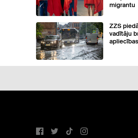
migrantu
ZZS piedā
vadītāju 
apliecība