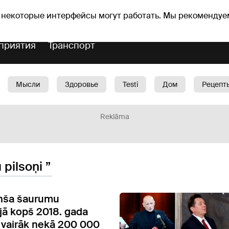
Прогноз погоды
Гороскопы
 некоторые интерфейсы могут работать. Мы рекомендуе
приятия
Транспорт
Мысли
Здоровье
Testi
Дом
Рецепт
Красота
Дети
Машина
1188 play
Spo
Reklāma
 pilsoņi ”
nša šaurumu
ijā kopš 2018. gada
 vairāk nekā 200 000