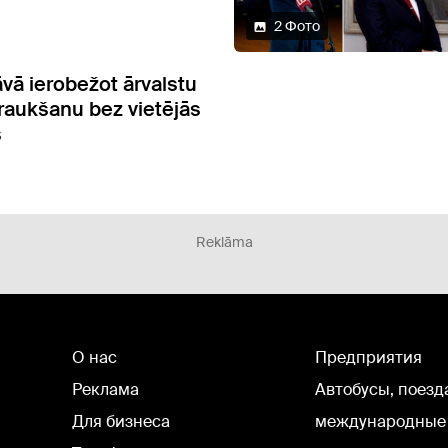
2 Фото
vā ierobežot ārvalstu
braukšanu bez vietējās
s
Reklāma
О нас
Предприятия
Реклама
Автобусы, поезд
Для бизнеса
международные