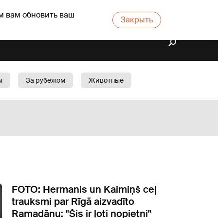
м вам обновить ваш
Закрыть
ы
За рубежом
Животные
rts
Бизнес
Cад
FOTO: Hermanis un Kaimiņš ceļ
trauksmi par Rīgā aizvadīto
Ramadānu: "Šis ir ļoti nopietni"