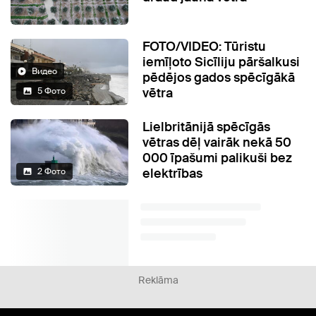
FOTO/VIDEO: Tūristu
iemīļoto Sicīliju pāršalkusi
Видео
pēdējos gados spēcīgākā
vētra
5 Фото
Lielbritānijā spēcīgās
vētras dēļ vairāk nekā 50
000 īpašumi palikuši bez
elektrības
2 Фото
Reklāma