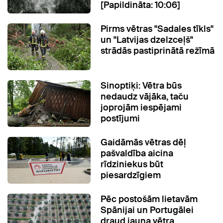
[Papildināta: 10:06]
Pirms vētras "Sadales tīkls"
un "Latvijas dzelzceļš"
strādās pastiprinātā režīmā
Sinoptiķi: Vētra būs
nedaudz vājāka, taču
joprojām iespējami
postījumi
Gaidāmās vētras dēļ
pašvaldība aicina
rīdziniekus būt
piesardzīgiem
Pēc postošām lietavām
Spānijai un Portugālei
draud jauna vētra