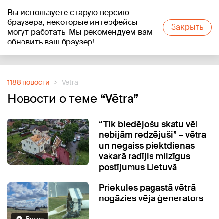
Вы используете старую версию
+20
°C
браузера, некоторые интерфейсы
Закрыть
могут работать. Мы рекомендуем вам
обновить ваш браузер!
Reklāma
1188 новости
Vētra
Новости о теме
“Vētra”
“Tik biedējošu skatu vēl
nebijām redzējuši” – vētra
un negaiss piektdienas
vakarā radījis milzīgus
postījumus Lietuvā
Priekules pagastā vētrā
nogāzies vēja ģenerators
Видео