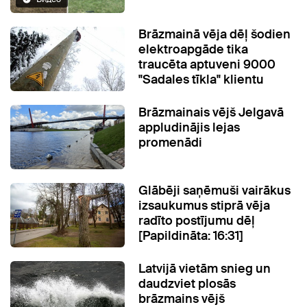
Brāzmainā vēja dēļ šodien
elektroapgāde tika
traucēta aptuveni 9000
"Sadales tīkla" klientu
Brāzmainais vējš Jelgavā
appludinājis lejas
promenādi
Glābēji saņēmuši vairākus
izsaukumus stiprā vēja
radīto postījumu dēļ
[Papildināta: 16:31]
Latvijā vietām snieg un
daudzviet plosās
brāzmains vējš