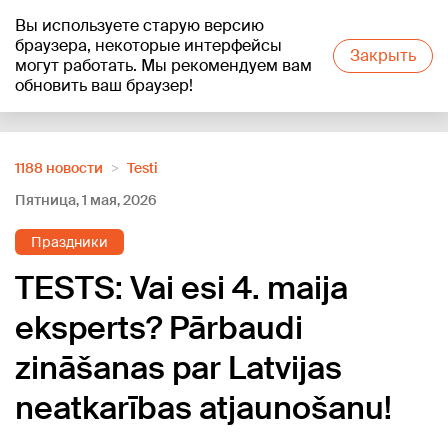
Вы используете старую версию
+16
°C
браузера, некоторые интерфейсы
Закрыть
могут работать. Мы рекомендуем вам
обновить ваш браузер!
Reklāma
1188 новости
Testi
Пятница, 1 мая, 2026
Праздники
TESTS: Vai esi 4. maija
eksperts? Pārbaudi
zināšanas par Latvijas
neatkarības atjaunošanu!