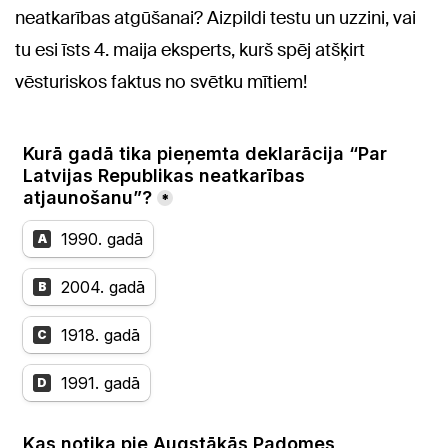
neatkarības atgūšanai? Aizpildi testu un uzzini, vai
tu esi īsts 4. maija eksperts, kurš spēj atšķirt
vēsturiskos faktus no svētku mītiem!