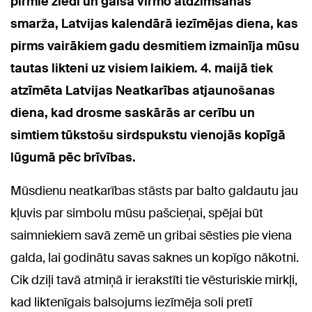
pirmie ziedi un gaisā virmo atdzimšanas
smarža, Latvijas kalendārā iezīmējas diena, kas
pirms vairākiem gadu desmitiem izmainīja mūsu
tautas likteni uz visiem laikiem. 4. maijā tiek
atzīmēta Latvijas Neatkarības atjaunošanas
diena, kad drosme saskārās ar cerību un
simtiem tūkstošu sirdspukstu vienojās kopīgā
lūgumā pēc brīvības.
Mūsdienu neatkarības stāsts par balto galdautu jau
kļuvis par simbolu mūsu pašcieņai, spējai būt
saimniekiem savā zemē un gribai sēsties pie viena
galda, lai godinātu savas saknes un kopīgo nākotni.
Cik dziļi tavā atmiņā ir ierakstīti tie vēsturiskie mirkļi,
kad liktenīgais balsojums iezīmēja soli pretī