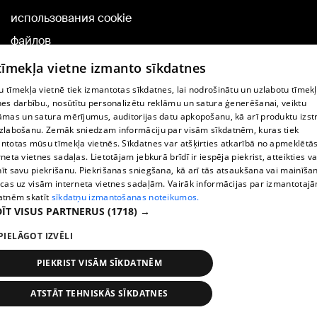
использования cookie
файлов
Добавление
 tīmekļa vietne izmanto sīkdatnes
комментариев
 tīmekļa vietnē tiek izmantotas sīkdatnes, lai nodrošinātu un uzlabotu tīmek
nes darbību., nosūtītu personalizētu reklāmu un satura ģenerēšanai, veiktu
āmas un satura mērījumus, auditorijas datu apkopošanu, kā arī produktu izst
TВ-программа
zlabošanu. Zemāk sniedzam informāciju par visām sīkdatnēm, kuras tiek
Условия договора
ntotas mūsu tīmekļa vietnēs. Sīkdatnes var atšķirties atkarībā no apmeklētā
rneta vietnes sadaļas. Lietotājam jebkurā brīdī ir iespēja piekrist, atteikties va
360 Ziņu kontakti
īt savu piekrišanu. Piekrišanas sniegšana, kā arī tās atsaukšana vai mainīša
ecas uz visām interneta vietnes sadaļām. Vairāk informācijas par izmantotaj
Helio Media
atnēm skatīt
sīkdatņu izmantošanas noteikumos.
ĪT VISUS PARTNERUS
(1718) →
Служба помощи портала: э-почта -
info@1188.lv
PIELĀGOT IZVĒLI
Copyright © 2004-2026 SIA HELIO MEDIA.
All rights reserved.
PIEKRIST VISĀM SĪKDATNĒM
ATSTĀT TEHNISKĀS SĪKDATNES
Новости
Искать
1188 play
Транспорт
Больше