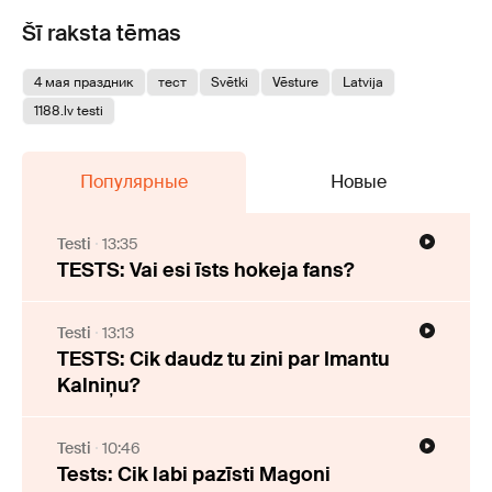
Šī raksta tēmas
4 мая праздник
тест
Svētki
Vēsture
Latvija
1188.lv testi
Популярные
Новые
Testi
13:35
TESTS: Vai esi īsts hokeja fans?
Testi
13:13
TESTS: Cik daudz tu zini par Imantu
Kalniņu?
Testi
10:46
Tests: Cik labi pazīsti Magoni