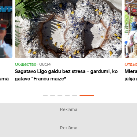
Oбщество
08:34
Отды
Sagatavo Līgo galdu bez stresa – gardumi, ko
Miera
rumā
gatavo “Franču maize”
jūlij
Reklāma
Reklāma