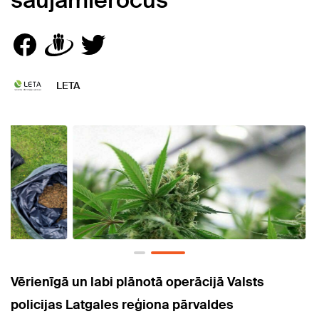
šaujamieročus
LETA
Vērienīgā un labi plānotā operācijā Valsts
policijas Latgales reģiona pārvaldes