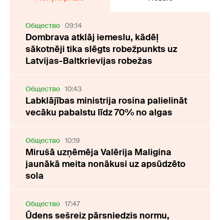
Oбщество
09:14
Dombrava atklāj iemeslu, kādēļ
sākotnēji tika slēgts robežpunkts uz
Latvijas-Baltkrievijas robežas
Oбщество
10:43
Labklājības ministrija rosina palielināt
vecāku pabalstu līdz 70% no algas
Oбщество
10:19
Mirušā uzņēmēja Valērija Maligina
jaunākā meita nonākusi uz apsūdzēto
sola
Oбщество
17:47
Ūdens sešreiz pārsniedzis normu,