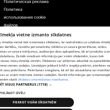
Политическая реклама
Политика
использования cookie
файлов
Добавление
 tīmekļa vietne izmanto sīkdatnes
комментариев
 tīmekļa vietnē tiek izmantotas sīkdatnes, lai nodrošinātu un uzlabotu tīmek
nes darbību., nosūtītu personalizētu reklāmu un satura ģenerēšanai, veiktu
āmas un satura mērījumus, auditorijas datu apkopošanu, kā arī produktu izst
TВ-программа
zlabošanu. Zemāk sniedzam informāciju par visām sīkdatnēm, kuras tiek
Условия договора
ntotas mūsu tīmekļa vietnēs. Sīkdatnes var atšķirties atkarībā no apmeklētā
rneta vietnes sadaļas. Lietotājam jebkurā brīdī ir iespēja piekrist, atteikties va
360 Ziņu kontakti
īt savu piekrišanu. Piekrišanas sniegšana, kā arī tās atsaukšana vai mainīša
ecas uz visām interneta vietnes sadaļām. Vairāk informācijas par izmantotaj
Helio Media
atnēm skatīt
sīkdatņu izmantošanas noteikumos.
ĪT VISUS PARTNERUS
(1718) →
Служба помощи портала: э-почта -
info@1188.lv
PIELĀGOT IZVĒLI
Copyright © 2004-2026 SIA HELIO MEDIA.
All rights reserved.
PIEKRIST VISĀM SĪKDATNĒM