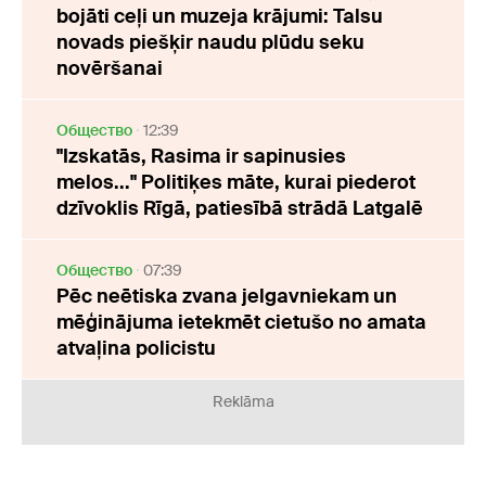
bojāti ceļi un muzeja krājumi: Talsu
novads piešķir naudu plūdu seku
novēršanai
Oбщество
12:39
"Izskatās, Rasima ir sapinusies
melos..." Politiķes māte, kurai piederot
dzīvoklis Rīgā, patiesībā strādā Latgalē
Oбщество
07:39
Pēc neētiska zvana jelgavniekam un
mēģinājuma ietekmēt cietušo no amata
atvaļina policistu
Reklāma