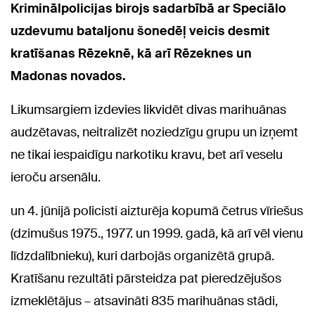
Kriminālpolicijas birojs sadarbībā ar Speciālo
uzdevumu bataljonu šonedēļ veicis desmit
kratīšanas Rēzeknē, kā arī Rēzeknes un
Madonas novados.
Likumsargiem izdevies likvidēt divas marihuānas
audzētavas, neitralizēt noziedzīgu grupu un izņemt
ne tikai iespaidīgu narkotiku kravu, bet arī veselu
ieroču arsenālu.
un 4. jūnijā policisti aizturēja kopumā četrus vīriešus
(dzimušus 1975., 1977. un 1999. gadā, kā arī vēl vienu
līdzdalībnieku), kuri darbojās organizētā grupā.
Kratīšanu rezultāti pārsteidza pat pieredzējušos
izmeklētājus – atsavināti 835 marihuānas stādi,