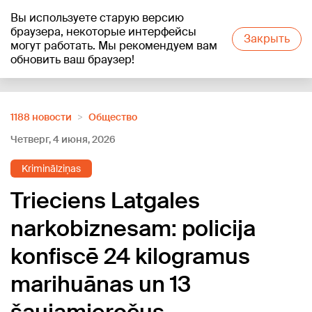
Вы используете старую версию
+17
°C
браузера, некоторые интерфейсы
Закрыть
могут работать. Мы рекомендуем вам
обновить ваш браузер!
Reklāma
1188 новости
Oбщество
Четверг, 4 июня, 2026
Kriminālziņas
Trieciens Latgales
narkobiznesam: policija
konfiscē 24 kilogramus
marihuānas un 13