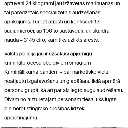
aptuveni 24 kilogrami jau izžāvētas marihuānas un
tai paredzētais specializētais audzēšanas
aprīkojums. Turpat atrasti un konfiscēti 13
šaujamieroči, ap 100 to sastāvdaļu un skaidra
nauda – 3145 eiro, kam tiks uzlikts arests.
Valsts policija jau ir uzsākusi apjomīgu
kriminālprocesu pēc diviem smagiem
Krimināllikuma pantiem – par narkotisko vielu
neatļautu izgatavošanu un glabāšanu lielā apmērā
personu grupā, kā arī par aizliegto augu audzēšanu.
Divām no aizturētajām personām tiesai tiks lūgts
piemērot stingrāko drošības līdzekli –
apcietinājumu.