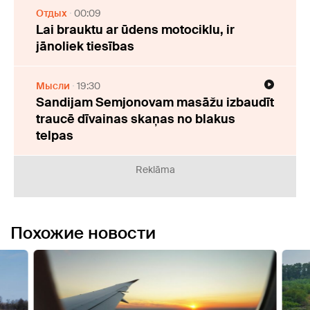
Отдых
00:09
Lai brauktu ar ūdens motociklu, ir
jānoliek tiesības
Мысли
19:30
Sandijam Semjonovam masāžu izbaudīt
traucē dīvainas skaņas no blakus
telpas
Reklāma
Похожие новости