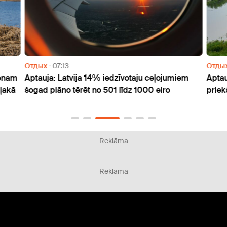
Отдых
07:13
Отды
ienām
Aptauja: Latvijā 14% iedzīvotāju ceļojumiem
Aptau
iļakā
šogad plāno tērēt no 501 līdz 1000 eiro
priek
Reklāma
Reklāma