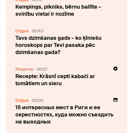
Kempings, pikniks, bērnu ballīte –
svinību vietai ir nozīme
Отдых
00:40
Tavs dzimšanas gads – ko ķīniešu
horoskops par Tevi pasaka pēc
dzimšanas gada?
Рецепты
06:57
Recepte: Krāsnī cepti kabači ar
tomātiem un sieru
Отдых
00:00
15 интересных мест в Риги и ее
окрестностях, куда можно съездить
на выходных