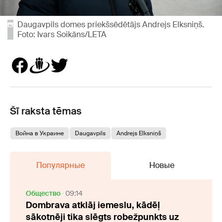
Daugavpils domes priekšsēdētājs Andrejs Elksniņš.
Foto: Ivars Soikāns/LETA
Šī raksta tēmas
Война в Украине
Daugavpils
Andrejs Elksniņš
Популярные
Новые
Oбщество
09:14
Dombrava atklāj iemeslu, kādēļ
sākotnēji tika slēgts robežpunkts uz