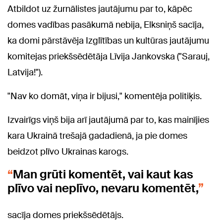
Atbildot uz žurnālistes jautājumu par to, kāpēc
domes vadības pasākumā nebija, Elksniņš sacīja,
ka domi pārstāvēja Izglītības un kultūras jautājumu
komitejas priekšsēdētāja Līvija Jankovska ("Sarauj,
Latvija!").
"Nav ko domāt, viņa ir bijusi," komentēja politiķis.
Izvairīgs viņš bija arī jautājumā par to, kas mainījies
kara Ukrainā trešajā gadadienā, ja pie domes
beidzot plīvo Ukrainas karogs.
Man grūti komentēt, vai kaut kas
plīvo vai neplīvo, nevaru komentēt,
sacīja domes priekšsēdētājs.