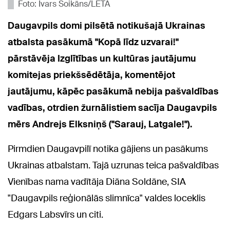
Foto: Ivars Soikāns/LETA
Daugavpils domi pilsētā notikušajā Ukrainas
atbalsta pasākumā "Kopā līdz uzvarai!"
pārstāvēja Izglītības un kultūras jautājumu
komitejas priekšsēdētāja, komentējot
jautājumu, kāpēc pasākumā nebija pašvaldības
vadības, otrdien žurnālistiem sacīja Daugavpils
mērs Andrejs Elksniņš ("Sarauj, Latgale!").
Pirmdien Daugavpilī notika gājiens un pasākums
Ukrainas atbalstam. Tajā uzrunas teica pašvaldības
Vienības nama vadītāja Diāna Soldāne, SIA
"Daugavpils reģionālās slimnīca" valdes loceklis
Edgars Labsvīrs un citi.