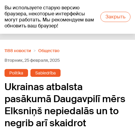
Вы используете старую версию
+21
°C
браузера, некоторые интерфейсы
Закрыть
могут работать. Мы рекомендуем вам
обновить ваш браузер!
Reklāma
1188 новости
Oбщество
Вторник, 25 февраля, 2025
Politika
Sabiedrība
Ukrainas atbalsta
pasākumā Daugavpilī mērs
Elksniņš nepiedalās un to
negrib arī skaidrot