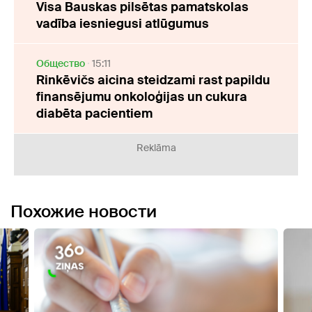
Visa Bauskas pilsētas pamatskolas
vadība iesniegusi atlūgumus
Oбщество
15:11
Rinkēvičs aicina steidzami rast papildu
finansējumu onkoloģijas un cukura
diabēta pacientiem
Reklāma
Похожие новости