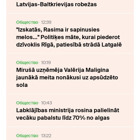
Latvijas-Baltkrievijas robežas
Oбщество
12:39
"Izskatās, Rasima ir sapinusies
melos..." Politiķes māte, kurai piederot
dzīvoklis Rīgā, patiesībā strādā Latgalē
Oбщество
10:19
Mirušā uzņēmēja Valērija Maligina
jaunākā meita nonākusi uz apsūdzēto
sola
Oбщество
10:43
Labklājības ministrija rosina palielināt
vecāku pabalstu līdz 70% no algas
Oбщество
13:22