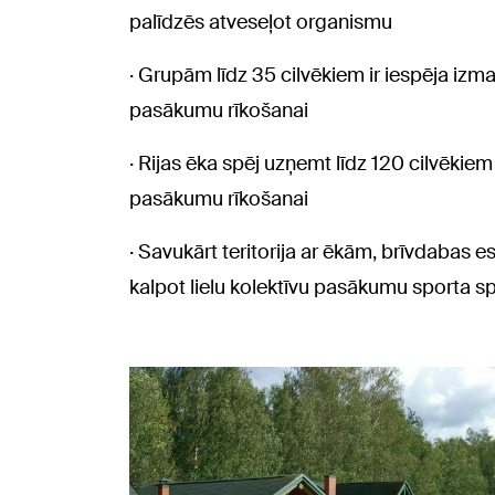
palīdzēs atveseļot organismu
· Grupām līdz 35 cilvēkiem ir iespēja izman
pasākumu rīkošanai
· Rijas ēka spēj uzņemt līdz 120 cilvēkiem
pasākumu rīkošanai
· Savukārt teritorija ar ēkām, brīvdabas e
kalpot lielu kolektīvu pasākumu sporta sp