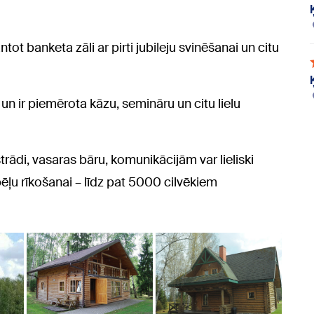
tot banketa zāli ar pirti jubileju svinēšanai un citu
 un ir piemērota kāzu, semināru un citu lielu
strādi, vasaras bāru, komunikācijām var lieliski
ēļu rīkošanai – līdz pat 5000 cilvēkiem