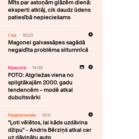
Mīts par astoņām glāzēm dienā:
eksperti atklāj, cik daudz ūdens
patiesībā nepieciešams
Cад
16:23
Magonei galvassāpes sagādā
negaidīta problēma siltumnīcā
Красота
14:39
FOTO: Atgriežas viena no
spilgtākajām 2000. gadu
tendencēm – modē atkal
dubultsvārki
Развлечение
10:11
"Ļoti vēlētos, lai kāds uzdāvina
džipu" - Andris Bērziņš atkal cer
uz dāvinātu auto