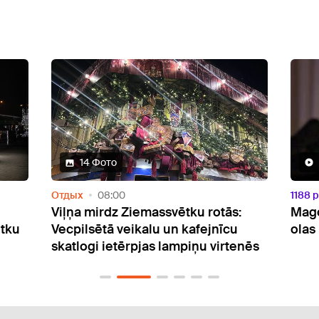
Видео
1188 play
08:10
Разв
:
Magone noskaidro, kādēļ Lieldienu
Vecg
olas nedrīkst ēst ar sāli un pipariem
enēs