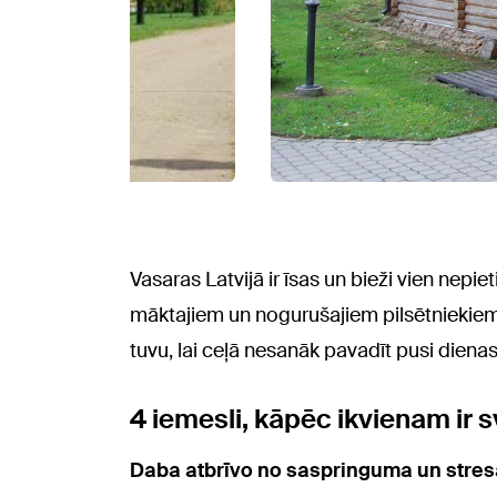
Vasaras Latvijā ir īsas un bieži vien nepi
māktajiem un nogurušajiem pilsētniekiem. T
tuvu, lai ceļā nesanāk pavadīt pusi diena
4 iemesli, kāpēc ikvienam ir s
Daba atbrīvo no saspringuma un stres