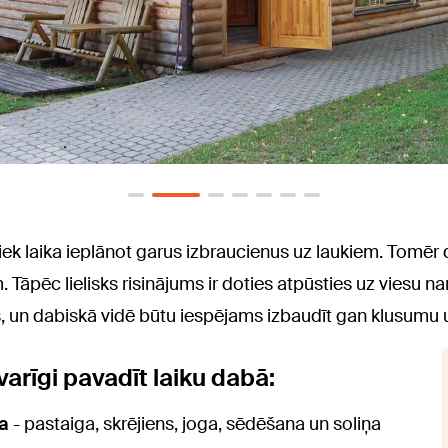
etiek laika ieplānot garus izbraucienus uz laukiem. Tomēr d
āpēc lielisks risinājums ir doties atpūsties uz viesu nam
s, un dabiskā vidē būtu iespējams izbaudīt gan klusumu 
varīgi pavadīt laiku dabā:
a
- pastaiga, skrējiens, joga, sēdēšana un soliņa