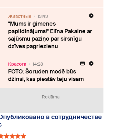
Животные
13:43
"Mums ir ģimenes
papildinājums!" Elīna Pakalne ar
sajūsmu paziņo par sirsnīgu
dzīves pagriezienu
Красота
14:28
FOTO: Šoruden modē būs
džinsi, kas piestāv teju visam
Reklāma
Опубликовано в сотрудничестве
с