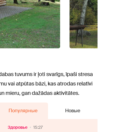
abas tuvums ir ļoti svarīgs, īpaši stresa
u vai atpūtas bāzi, kas atrodas relatīvi
un mieru, gan dažādas aktivitātes.
Популярные
Новые
Здоровье
15:27