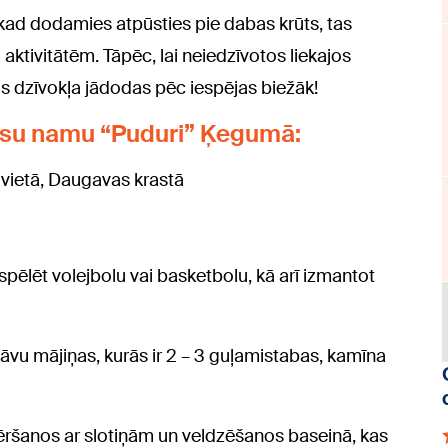
kad dodamies atpūsties pie dabas krūts, tas
tivitātēm. Tāpēc, lai neiedzīvotos liekajos
s dzīvokļa jādodas pēc iespējas biežāk!
esu namu “Puduri” Ķegumā:
ā vietā, Daugavas krastā
spēlēt volejbolu vai basketbolu, kā arī izmantot
stāvu mājiņas, kurās ir 2 – 3 guļamistabas, kamīna
, pēršanos ar slotiņām un veldzēšanos baseinā, kas