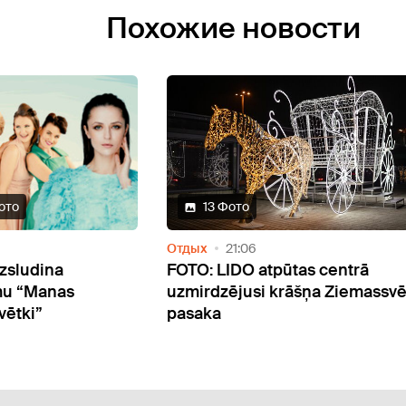
Похожие новости
14 Фото
Отдых
08:00
s centrā
Viļņa mirdz Ziemassvētku rotās
šņa Ziemassvētku
Vecpilsētā veikalu un kafejnīcu
skatlogi ietērpjas lampiņu virt