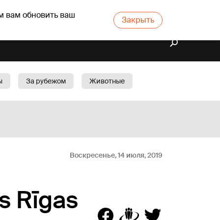
м вам обновить ваш
Закрыть
ы
За рубежом
Животные
rts
Бизнес
Cад
Воскресенье, 14 июля, 2019
s Rīgas