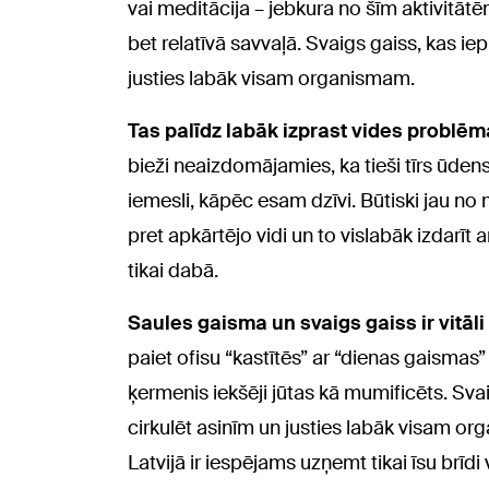
vai meditācija – jebkura no šīm aktivitātēm
bet relatīvā savvaļā. Svaigs gaiss, kas ie
justies labāk visam organismam.
Tas palīdz labāk izprast vides problēm
bieži neaizdomājamies, ka tieši tīrs ūdens,
iemesli, kāpēc esam dzīvi. Būtiski jau n
pret apkārtējo vidi un to vislabāk izdarī
tikai dabā.
Saules gaisma un svaigs gaiss ir vitāl
paiet ofisu “kastītēs” ar “dienas gaisma
ķermenis iekšēji jūtas kā mumificēts. Sva
cirkulēt asinīm un justies labāk visam o
Latvijā ir iespējams uzņemt tikai īsu brīdi