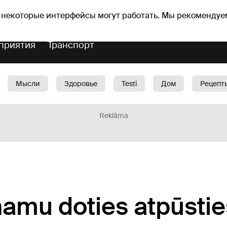
Прогноз погоды
Гороскопы
lavs
 некоторые интерфейсы могут работать. Мы рекомендуе
приятия
Транспорт
Мысли
Здоровье
Testi
Дом
Рецепт
Красота
Дети
Машина
1188 play
Spo
Reklāma
namu doties atpūstie