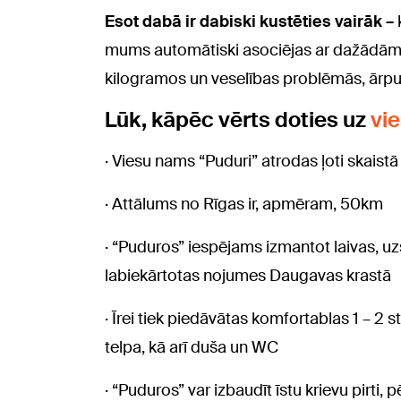
Esot dabā ir dabiski kustēties vairāk –
mums automātiski asociējas ar dažādām ak
kilogramos un veselības problēmās, ārpu
Lūk, kāpēc vērts doties uz
vi
· Viesu nams “Puduri” atrodas ļoti skaist
· Attālums no Rīgas ir, apmēram, 50km
· “Puduros” iespējams
izmantot laivas, uz
labiekārtotas nojumes Daugavas krastā
· Īrei tiek piedāvātas komfortablas 1 – 2 
telpa, kā arī duša un WC
· “Puduros” var izbaudīt īstu krievu pirti