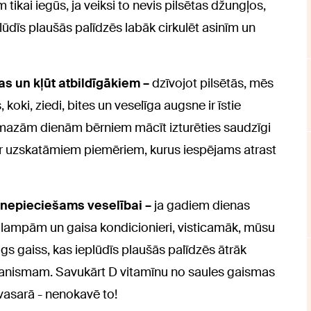
 tikai iegūs, ja veiksi to nevis pilsētas džungļos,
plūdīs plaušās palīdzēs labāk cirkulēt asinīm un
as un kļūt atbildīgākiem –
dzīvojot pilsētās, mēs
 koki, ziedi, bites un veselīga augsne ir īstie
o mazām dienām bērniem mācīt izturēties saudzīgi
t ar uzskatāmiem piemēriem, kurus iespējams atrast
i nepieciešams veselībai –
ja gadiem dienas
s” lampām un gaisa kondicionieri, visticamāk, mūsu
igs gaiss, kas ieplūdīs plaušās palīdzēs ātrāk
rganismam. Savukārt D vitamīnu no saules gaismas
 vasarā - nenokavē to!