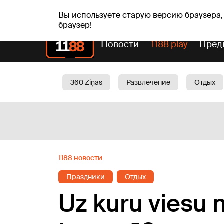
сб, 08.08.2026.
+20
°C
Mudīte, Vladislava, Vladis
Вы используете старую версию браузера,
браузер!
Новости
1188 play
Пред
360 Ziņas
Развлечение
Отдых
Oбщество
Актуально
Трафик
1188 новости
Праздники
Отдых
Uz kuru viesu 