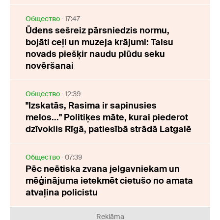
Oбщество
17:47
Ūdens sešreiz pārsniedzis normu,
bojāti ceļi un muzeja krājumi: Talsu
novads piešķir naudu plūdu seku
novēršanai
Oбщество
12:39
"Izskatās, Rasima ir sapinusies
melos..." Politiķes māte, kurai piederot
dzīvoklis Rīgā, patiesībā strādā Latgalē
Oбщество
07:39
Pēc neētiska zvana jelgavniekam un
mēģinājuma ietekmēt cietušo no amata
atvaļina policistu
Reklāma