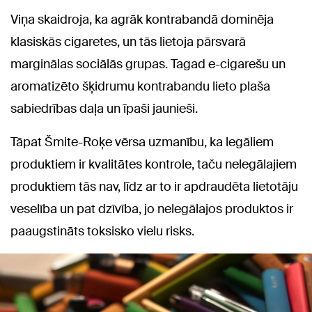
Viņa skaidroja, ka agrāk kontrabandā dominēja
klasiskās cigaretes, un tās lietoja pārsvarā
marginālas sociālās grupas. Tagad e-cigarešu un
aromatizēto šķidrumu kontrabandu lieto plaša
sabiedrības daļa un īpaši jaunieši.
Tāpat Šmite-Roķe vērsa uzmanību, ka legāliem
produktiem ir kvalitātes kontrole, taču nelegālajiem
produktiem tās nav, līdz ar to ir apdraudēta lietotāju
veselība un pat dzīvība, jo nelegālajos produktos ir
paaugstināts toksisko vielu risks.