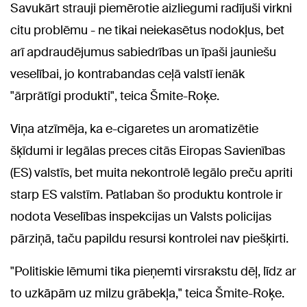
Savukārt strauji piemērotie aizliegumi radījuši virkni
citu problēmu - ne tikai neiekasētus nodokļus, bet
arī apdraudējumus sabiedrības un īpaši jauniešu
veselībai, jo kontrabandas ceļā valstī ienāk
"ārprātīgi produkti", teica Šmite-Roķe.
Viņa atzīmēja, ka e-cigaretes un aromatizētie
šķīdumi ir legālas preces citās Eiropas Savienības
(ES) valstīs, bet muita nekontrolē legālo preču apriti
starp ES valstīm. Patlaban šo produktu kontrole ir
nodota Veselības inspekcijas un Valsts policijas
pārziņā, taču papildu resursi kontrolei nav piešķirti.
"Politiskie lēmumi tika pieņemti virsrakstu dēļ, līdz ar
to uzkāpām uz milzu grābekļa," teica Šmite-Roķe.