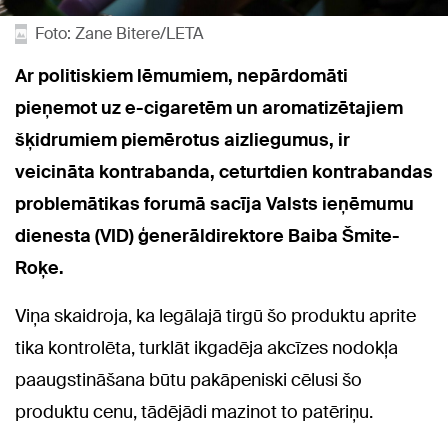
Foto: Zane Bitere/LETA
Ar politiskiem lēmumiem, nepārdomāti
pieņemot uz e-cigaretēm un aromatizētajiem
šķidrumiem piemērotus aizliegumus, ir
veicināta kontrabanda, ceturtdien kontrabandas
problemātikas forumā sacīja Valsts ieņēmumu
dienesta (VID) ģenerāldirektore Baiba Šmite-
Roķe.
Viņa skaidroja, ka legālajā tirgū šo produktu aprite
tika kontrolēta, turklāt ikgadēja akcīzes nodokļa
paaugstināšana būtu pakāpeniski cēlusi šo
produktu cenu, tādējādi mazinot to patēriņu.