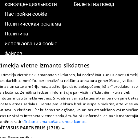
конфиденциальности
Билеты на поезд
Настройки cookie
Политическая реклама
Политика
использования cookie
файлов
Добавление
 tīmekļa vietne izmanto sīkdatnes
комментариев
 tīmekļa vietnē tiek izmantotas sīkdatnes, lai nodrošinātu un uzlabotu tīmek
nes darbību., nosūtītu personalizētu reklāmu un satura ģenerēšanai, veiktu
āmas un satura mērījumus, auditorijas datu apkopošanu, kā arī produktu izst
TВ-программа
zlabošanu. Zemāk sniedzam informāciju par visām sīkdatnēm, kuras tiek
Условия договора
ntotas mūsu tīmekļa vietnēs. Sīkdatnes var atšķirties atkarībā no apmeklētā
rneta vietnes sadaļas. Lietotājam jebkurā brīdī ir iespēja piekrist, atteikties va
360 Ziņu kontakti
īt savu piekrišanu. Piekrišanas sniegšana, kā arī tās atsaukšana vai mainīša
ecas uz visām interneta vietnes sadaļām. Vairāk informācijas par izmantotaj
Helio Media
atnēm skatīt
sīkdatņu izmantošanas noteikumos.
ĪT VISUS PARTNERUS
(1718) →
Служба помощи портала: э-почта -
info@1188.lv