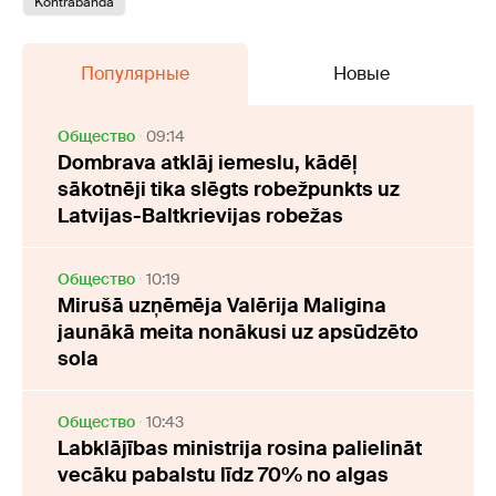
Kontrabanda
Популярные
Новые
Oбщество
09:14
Dombrava atklāj iemeslu, kādēļ
sākotnēji tika slēgts robežpunkts uz
Latvijas-Baltkrievijas robežas
Oбщество
10:19
Mirušā uzņēmēja Valērija Maligina
jaunākā meita nonākusi uz apsūdzēto
sola
Oбщество
10:43
Labklājības ministrija rosina palielināt
vecāku pabalstu līdz 70% no algas