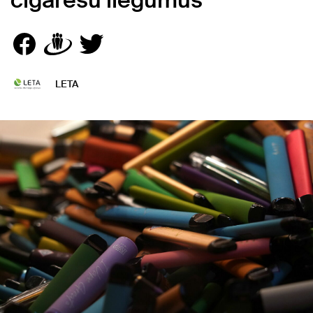
cigarešu liegumus
LETA