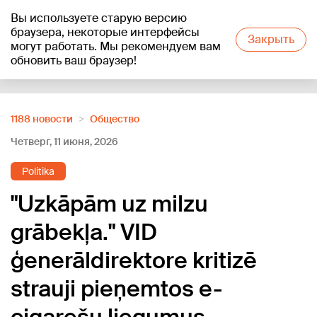
Вы используете старую версию
+18
°C
браузера, некоторые интерфейсы
Закрыть
могут работать. Мы рекомендуем вам
обновить ваш браузер!
Reklāma
1188 новости
Oбщество
Четверг, 11 июня, 2026
Politika
"Uzkāpām uz milzu
grābekļa." VID
ģenerāldirektore kritizē
strauji pieņemtos e-