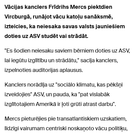
Vācijas kanclers Frīdrihs Mercs piektdien
Vircburgā, runājot vācu katoļu sanāksmē,
izteicies, ka neiesaka savas valsts jauniešiem
doties uz ASV studēt vai strādāt.
"Es šodien neiesaku saviem bērniem doties uz ASV,
lai iegūtu izglītību un strādātu," sacīja kanclers,
izpelnoties auditorijas aplausus.
Kanclers norādīja uz "sociālo klimatu, kas pēkšņi
izveidojies" ASV, un pauda, ka "pat vislabāk
izglītotajiem Amerikā ir ļoti grūti atrast darbu".
Mercs pieturējies pie transatlantiskiem uzskatiem,
līdzīgi vairumam centriski noskaņoto vācu politiķu,