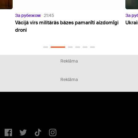
За рубежом
20:23
ti aizdomīgi
Ukrainas prezidents ieradies vizītē Serbijā
Reklāma
Reklāma