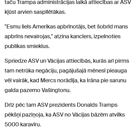
taču Trampa administrācijas laikā attiecības ar ASV
kļūst arvien saspīlētākas.
"Esmu liels Amerikas apbrīnotājs, bet šobrīd mans
apbrīns nevairojas," atzina kanclers, izpelnoties
publikas smieklus.
Spriedze ASV un Vācijas attiecībās, kurās arī pirms
tam netrūka negāciju, pagājušajā mēnesī pieauga
vēl vairāk, kad Mercs norādīja, ka Irāna pie sarunu
galda pazemo Vašingtonu.
Drīz pēc tam ASV prezidents Donalds Tramps
pēkšņi paziņoja, ka ASV no Vācijas bāzēm atvilks
5000 karavīru.