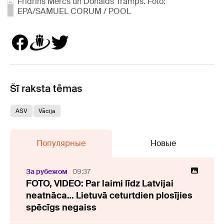
Frīdrihs Mercs un Donalds Tramps. Foto:
EPA/SAMUEL CORUM / POOL
Šī raksta tēmas
ASV
Vācija
Популярные
Новые
За рубежом
09:37
FOTO, VIDEO: Par laimi līdz Latvijai
neatnāca… Lietuvā ceturtdien plosījies
spēcīgs negaiss