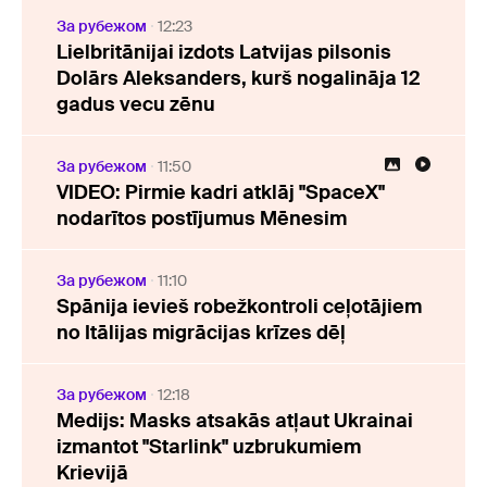
За рубежом
12:23
Lielbritānijai izdots Latvijas pilsonis
Dolārs Aleksanders, kurš nogalināja 12
gadus vecu zēnu
За рубежом
11:50
VIDEO: Pirmie kadri atklāj "SpaceX"
nodarītos postījumus Mēnesim
За рубежом
11:10
Spānija ievieš robežkontroli ceļotājiem
no Itālijas migrācijas krīzes dēļ
За рубежом
12:18
Medijs: Masks atsakās atļaut Ukrainai
izmantot "Starlink" uzbrukumiem
Krievijā