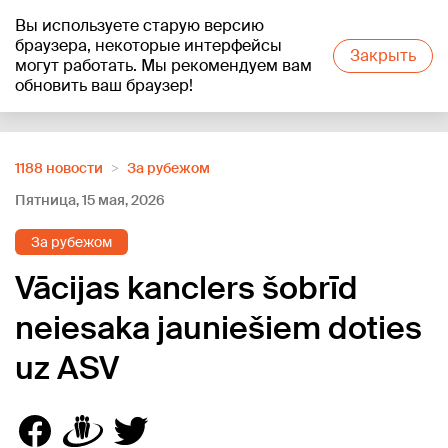
Вы используете старую версию
+12
°C
браузера, некоторые интерфейсы
Закрыть
могут работать. Мы рекомендуем вам
обновить ваш браузер!
Reklāma
1188 новости
За рубежом
Пятница, 15 мая, 2026
За рубежом
Vācijas kanclers šobrīd
neiesaka jauniešiem doties
uz ASV