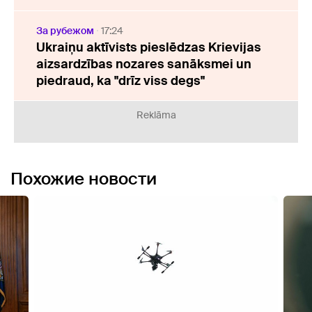
За рубежом
17:24
Ukraiņu aktīvists pieslēdzas Krievijas
aizsardzības nozares sanāksmei un
piedraud, ka "drīz viss degs"
Reklāma
Похожие новости