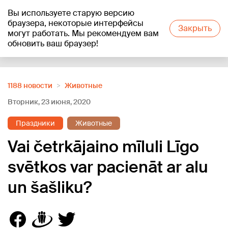
Вы используете старую версию
+18
°C
браузера, некоторые интерфейсы
Закрыть
могут работать. Мы рекомендуем вам
обновить ваш браузер!
Reklāma
1188 новости
Животные
Вторник, 23 июня, 2020
Праздники
Животные
Vai četrkājaino mīluli Līgo
svētkos var pacienāt ar alu
un šašliku?