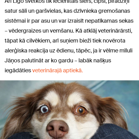
Arī Līgo svētkos tik iecienītais siers, čipsi, pīrādziņi
satur sāli un garšvielas, kas dzīvnieka gremošanas
sistēmai ir par asu un var izraisīt nepatīkamas sekas
– vēdergraizes un vemšanu. Kā atklāj veterinārārsti,
tāpat kā cilvēkiem, arī suņiem bieži tiek novērota
alerģiska reakcija uz ēdienu, tāpēc, ja ir vēlme mīluli
Jāņos palutināt ar ko gardu – labāk našķus
iegādāties
veterinārajā aptiekā.