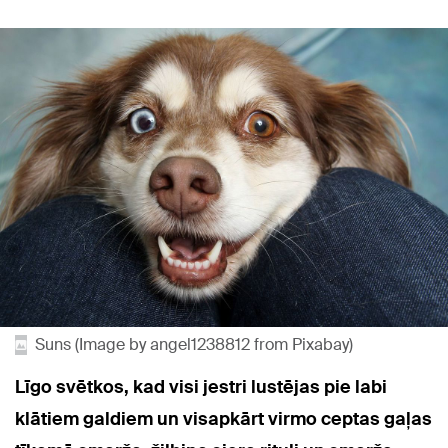
Suns (Image by angel1238812 from Pixabay)
Līgo svētkos, kad visi jestri lustējas pie labi
klātiem galdiem un visapkārt virmo ceptas gaļas