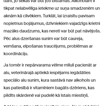
darīt, jo sekas var būt ļoti bīstamas. Alkoholam ir
tikpat nelabvēlīga ietekme uz suņa smadzenēm un
aknām kā cilvēkiem. Turklāt, lai izraisītu pavisam
nopietnus bojājumus, dzīvniekiem vajadzīgs krietni
mazāks daudzums, kas nereti var būt pat nāvējošs.
Pēc alus dzeršanas sunim var būt caureja,
vemšana, elpošanas traucējums, problēmas ar
koordināciju.
Ja tomēr ir nepārvarama vēlme mīluli pacienāt ar
alu, veterinārajā aptiekā iespējams iegādāties
speciālo alu sunim, kura sastāvā nav alkohols un
kas patiesībā ir vitamīniem bagāts dzēriens, kas
pildīts skārdenē vai pudelē kā īstais miestiņš.