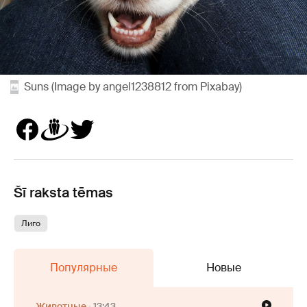
Suns (Image by angel1238812 from Pixabay)
Šī raksta tēmas
Лиго
Популярные
Новые
Животные
13:43