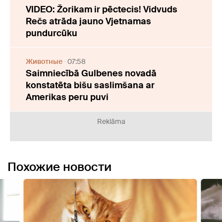
VIDEO: Žorikam ir pēctecis! Vidvuds
Rečs atrāda jauno Vjetnamas
pundurcūku
Животные
07:58
Saimniecībā Gulbenes novadā
konstatēta bišu saslimšana ar
Amerikas peru puvi
Reklāma
Похожие новости