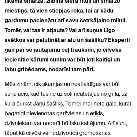
tīkamā smarža, žilbina siera rituļi un smaržo
miestiņš, tā vien stiepjas roka, lai ar kādu
gardumu pacienātu arī savu četrkājaino mīluli.
Tomēr, vai tas ir atļauts? Vai arī suņus Līgo
svētkos var palutināt ar alu un šašliku? Eksperti
gan par šo jautājumu ceļ trauksmi, jo cilvēka
iecienītie kārumi sunim var būt ļoti kaitīgi un
labu gribēdams, nodarīsi tam pāri.
Mēs zinām, cik skumjas un neatlaidīgas var būt
suņa acis, kad tas ne uz soli neatstājas no grila, uz
kura čurkst Jāņu šašliks. Tomēr marinēta gaļa, kurai
bagātīgi pievienotas garšvielas un etiķis,
dzīvniekam var nodarīt būtisku kaitējumu. Arī suņi,
tāpat kā cilvēki var iedzīvoties gremošanas