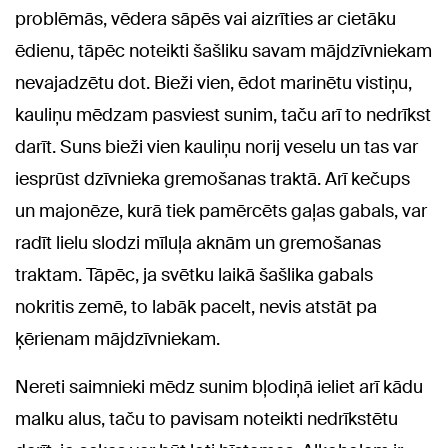
problēmās, vēdera sāpēs vai aizrīties ar cietāku
ēdienu, tāpēc noteikti šašliku savam mājdzīvniekam
nevajadzētu dot. Bieži vien, ēdot marinētu vistiņu,
kauliņu mēdzam pasviest sunim, taču arī to nedrīkst
darīt. Suns bieži vien kauliņu norij veselu un tas var
iesprūst dzīvnieka gremošanas traktā. Arī kečups
un majonēze, kurā tiek pamērcēts gaļas gabals, var
radīt lielu slodzi mīluļa aknām un gremošanas
traktam. Tāpēc, ja svētku laikā šašlika gabals
nokritis zemē, to labāk pacelt, nevis atstāt pa
ķērienam mājdzīvniekam.
Nereti saimnieki mēdz sunim bļodiņā ieliet arī kādu
malku alus, taču to pavisam noteikti nedrīkstētu