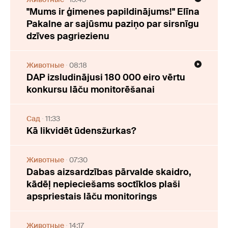
"Mums ir ģimenes papildinājums!" Elīna
Pakalne ar sajūsmu paziņo par sirsnīgu
dzīves pagriezienu
Животные
08:18
DAP izsludinājusi 180 000 eiro vērtu
konkursu lāču monitorēšanai
Cад
11:33
Kā likvidēt ūdensžurkas?
Животные
07:30
Dabas aizsardzības pārvalde skaidro,
kādēļ nepieciešams soctīklos plaši
apspriestais lāču monitorings
Животные
14:17