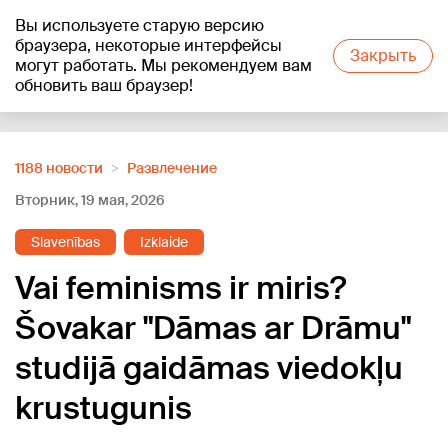
Вы используете старую версию
+25
°C
браузера, некоторые интерфейсы
Закрыть
могут работать. Мы рекомендуем вам
обновить ваш браузер!
Reklāma
1188 новости
Развлечение
Вторник, 19 мая, 2026
Slavenības
Izklaide
Vai feminisms ir miris?
Šovakar "Dāmas ar Drāmu"
studijā gaidāmas viedokļu
krustugunis