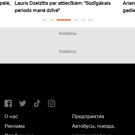
pēlē,
Lauris Dzelzītis par attiecībām: "Sūdīgākais
Arian
periods manā dzīvē"
gadie
Reklāma
Reklāma
О нас
Предприятия
Реклама
Автобусы, поезда,