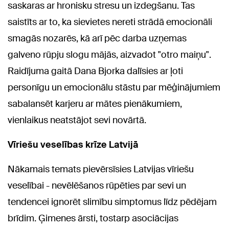
saskaras ar hronisku stresu un izdegšanu. Tas
saistīts ar to, ka sievietes nereti strādā emocionāli
smagās nozarēs, kā arī pēc darba uzņemas
galveno rūpju slogu mājās, aizvadot "otro maiņu".
Raidījuma gaitā Dana Bjorka dalīsies ar ļoti
personīgu un emocionālu stāstu par mēģinājumiem
sabalansēt karjeru ar mātes pienākumiem,
vienlaikus neatstājot sevi novārtā.
Vīriešu veselības krīze Latvijā
Nākamais temats pievērsīsies Latvijas vīriešu
veselībai - nevēlēšanos rūpēties par sevi un
tendencei ignorēt slimību simptomus līdz pēdējam
brīdim. Ģimenes ārsti, tostarp asociācijas