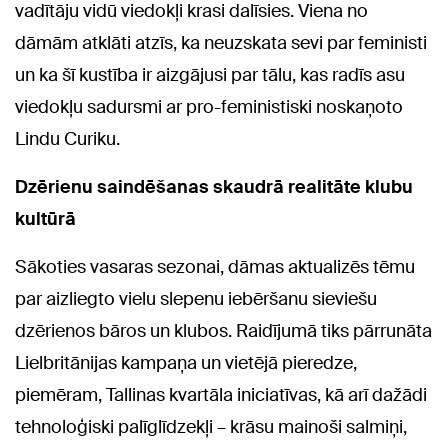
vadītāju vidū viedokļi krasi dalīsies. Viena no
dāmām atklāti atzīs, ka neuzskata sevi par feministi
un ka šī kustība ir aizgājusi par tālu, kas radīs asu
viedokļu sadursmi ar pro-feministiski noskaņoto
Lindu Curiku.
Dzērienu saindēšanas skaudrā realitāte klubu
kultūrā
Sākoties vasaras sezonai, dāmas aktualizēs tēmu
par aizliegto vielu slepenu iebēršanu sieviešu
dzērienos bāros un klubos. Raidījumā tiks pārrunāta
Lielbritānijas kampaņa un vietējā pieredze,
piemēram, Tallinas kvartāla iniciatīvas, kā arī dažādi
tehnoloģiski palīglīdzekļi – krāsu mainoši salmiņi,