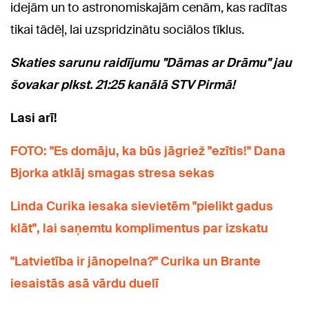
idejām un to astronomiskajām cenām, kas radītas
tikai tādēļ, lai uzspridzinātu sociālos tīklus.
Skaties sarunu raidījumu "Dāmas ar Drāmu" jau
šovakar plkst. 21:25 kanālā STV Pirmā!
Lasi arī!
FOTO: "Es domāju, ka būs jāgriež "ezītis!" Dana
Bjorka atklāj smagas stresa sekas
Linda Curika iesaka sievietēm "pielikt gadus
klāt", lai saņemtu komplimentus par izskatu
"Latvietība ir jānopelna?" Curika un Brante
iesaistās asā vārdu duelī