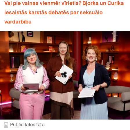
Vai pie vainas vienmēr vīrietis? Bjorka un Curika
iesaistās karstās debatēs par seksuālo
vardarbību
Publicitātes foto