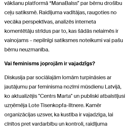
vākšanu platformā “ManaBalss” par bērnu drošību
ceļu satiksmē. Raidījuma vadītājas, raugoties no
vecāka perspektīvas, analizēs interneta
komentētāju strīdus par to, kas šādās nelaimēs ir
vainojams – nepilnīgi satiksmes noteikumi vai pašu
bērnu neuzmanība.
Vai feminisms joprojām ir vajadzīgs?
Diskusija par sociālajām lomām turpināsies ar
jautājumu par feminisma nozīmi mūsdienu Latvijā,
ko aktualizējis "Centrs Marta" un publiski atbalstījusi
uzņēmēja Lote Tisenkopfa-Iltnere. Kamēr
organizācijas uzsver, ka kustība ir vajadzīga, lai
cīnītos pret vardarbību un kontroli, raidījuma