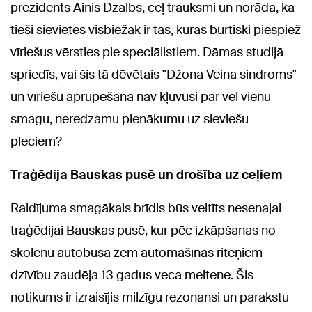
prezidents Ainis Dzalbs, ceļ trauksmi un norāda, ka
tieši sievietes visbiežāk ir tās, kuras burtiski piespiež
vīriešus vērsties pie speciālistiem. Dāmas studijā
spriedīs, vai šis tā dēvētais "Džona Veina sindroms"
un vīriešu aprūpēšana nav kļuvusi par vēl vienu
smagu, neredzamu pienākumu uz sieviešu
pleciem?
Traģēdija Bauskas pusē un drošība uz ceļiem
Raidījuma smagākais brīdis būs veltīts nesenajai
traģēdijai Bauskas pusē, kur pēc izkāpšanas no
skolēnu autobusa zem automašīnas riteņiem
dzīvību zaudēja 13 gadus veca meitene. Šis
notikums ir izraisījis milzīgu rezonansi un parakstu