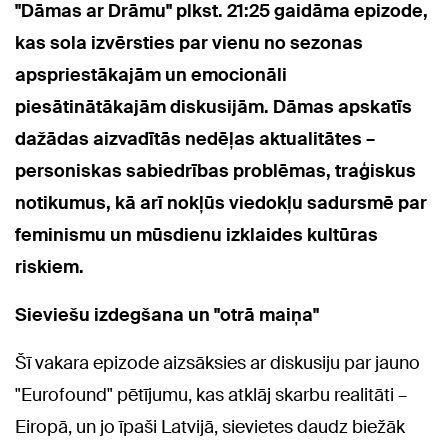
"Dāmas ar Drāmu" plkst. 21:25 gaidāma epizode,
kas sola izvērsties par vienu no sezonas
apspriestākajām un emocionāli
piesātinātākajām diskusijām. Dāmas apskatīs
dažādas aizvadītās nedēļas aktualitātes –
personiskas sabiedrības problēmas, traģiskus
notikumus, kā arī nokļūs viedokļu sadursmē par
feminismu un mūsdienu izklaides kultūras
riskiem.
Sieviešu izdegšana un "otrā maiņa"
Šī vakara epizode aizsāksies ar diskusiju par jauno
"Eurofound" pētījumu, kas atklāj skarbu realitāti –
Eiropā, un jo īpaši Latvijā, sievietes daudz biežāk