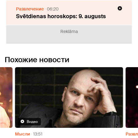
Развлечение
06:20
Svētdienas horoskops: 9. augusts
Reklāma
Похожие новости
Видео
Мысли
13:51
Разв