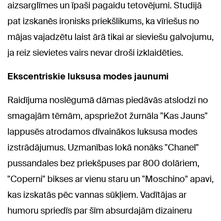
aizsarglīmes un īpaši pagaidu tetovējumi. Studijā
pat izskanēs ironisks priekšlikums, ka vīriešus no
mājas vajadzētu laist ārā tikai ar sieviešu galvojumu,
ja reiz sievietes vairs nevar droši izklaidēties.
Ekscentriskie luksusa modes jaunumi
Raidījuma noslēgumā dāmas piedāvās atslodzi no
smagajām tēmām, apspriežot žurnāla "Kas Jauns"
lappusēs atrodamos dīvainākos luksusa modes
izstrādājumus. Uzmanības lokā nonāks "Chanel"
pussandales bez priekšpuses par 800 dolāriem,
"Coperni" bikses ar vienu staru un "Moschino" apavi,
kas izskatās pēc vannas sūkļiem. Vadītājas ar
humoru spriedīs par šīm absurdajām dizaineru