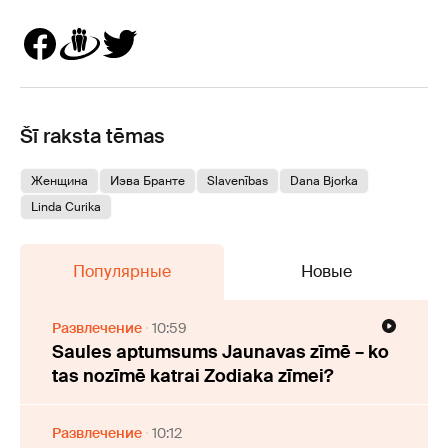
Šī raksta tēmas
Женщина
Иэва Бранте
Slavenības
Dana Bjorka
Linda Curika
Популярные
Новые
Развлечение
10:59
Saules aptumsums Jaunavas zīmē – ko
tas nozīmē katrai Zodiaka zīmei?
Развлечение
10:12