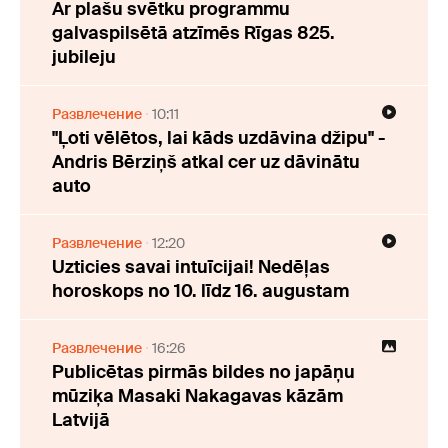
Ar plašu svētku programmu
galvaspilsētā atzīmēs Rīgas 825.
jubileju
Развлечение
10:11
"Ļoti vēlētos, lai kāds uzdāvina džipu" -
Andris Bērziņš atkal cer uz dāvinātu
auto
Развлечение
12:20
Uzticies savai intuīcijai! Nedēļas
horoskops no 10. līdz 16. augustam
Развлечение
16:26
Publicētas pirmās bildes no japāņu
mūziķa Masaki Nakagavas kāzām
Latvijā