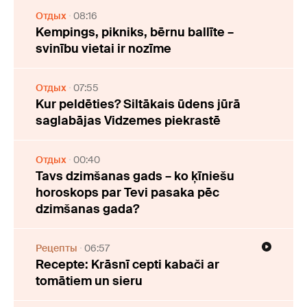
Отдых
08:16
Kempings, pikniks, bērnu ballīte –
svinību vietai ir nozīme
Отдых
07:55
Kur peldēties? Siltākais ūdens jūrā
saglabājas Vidzemes piekrastē
Отдых
00:40
Tavs dzimšanas gads – ko ķīniešu
horoskops par Tevi pasaka pēc
dzimšanas gada?
Рецепты
06:57
Recepte: Krāsnī cepti kabači ar
tomātiem un sieru