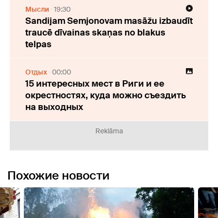
Мысли
19:30
Sandijam Semjonovam masāžu izbaudīt
traucē dīvainas skaņas no blakus
telpas
Отдых
00:00
15 интересных мест в Риги и ее
окрестностях, куда можно съездить
на выходных
Reklāma
Похожие новости