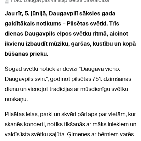
Foto: Daugavpils valstspilsētas pašvaldība
Jau rīt, 5. jūnijā, Daugavpilī sāksies gada
gaidītākais notikums – Pilsētas svētki. Trīs
dienas Daugavpils elpos svētku ritmā, aicinot
ikvienu izbaudīt mūziku, garšas, kustību un kopā
būšanas prieku.
Šogad svētki notiek ar devīzi “Daugava vieno.
Daugavpils svin.”, godinot pilsētas 751. dzimšanas
dienu un vienojot tradīcijas ar mūsdienīgu svētku
noskaņu.
Pilsētas ielas, parki un skvēri pārtaps par vietām, kur
skanēs koncerti, notiks tikšanās ar māksliniekiem un
valdīs īsta svētku sajūta. Ģimenes ar bērniem varēs