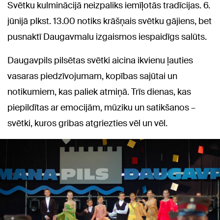
Svētku kulminācijā neizpaliks iemīļotās tradīcijas. 6.
jūnijā plkst. 13.00 notiks krāšņais svētku gājiens, bet
pusnaktī Daugavmalu izgaismos iespaidīgs salūts.
Daugavpils pilsētas svētki aicina ikvienu ļauties
vasaras piedzīvojumam, kopības sajūtai un
notikumiem, kas paliek atmiņā. Trīs dienas, kas
piepildītas ar emocijām, mūziku un satikšanos –
svētki, kuros gribas atgriezties vēl un vēl.