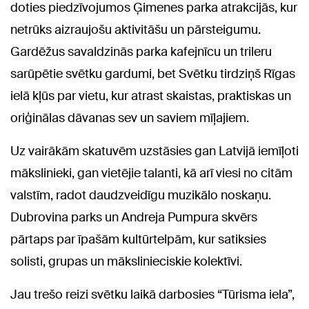
doties piedzīvojumos Ģimenes parka atrakcijās, kur
netrūks aizraujošu aktivitāšu un pārsteigumu.
Gardēžus savaldzinās parka kafejnīcu un trileru
sarūpētie svētku gardumi, bet Svētku tirdziņš Rīgas
ielā kļūs par vietu, kur atrast skaistas, praktiskas un
oriģinālas dāvanas sev un saviem mīļajiem.
Uz vairākām skatuvēm uzstāsies gan Latvijā iemīļoti
mākslinieki, gan vietējie talanti, kā arī viesi no citām
valstīm, radot daudzveidīgu muzikālo noskaņu.
Dubrovina parks un Andreja Pumpura skvērs
pārtaps par īpašām kultūrtelpām, kur satiksies
solisti, grupas un mākslinieciskie kolektīvi.
Jau trešo reizi svētku laikā darbosies “Tūrisma iela”,