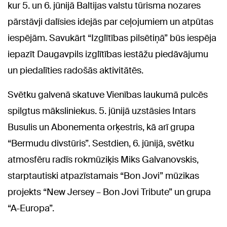
kur 5. un 6. jūnijā Baltijas valstu tūrisma nozares
pārstāvji dalīsies idejās par ceļojumiem un atpūtas
iespējām. Savukārt “Izglītības pilsētiņā” būs iespēja
iepazīt Daugavpils izglītības iestāžu piedāvājumu
un piedalīties radošās aktivitātēs.
Svētku galvenā skatuve Vienības laukumā pulcēs
spilgtus māksliniekus. 5. jūnijā uzstāsies Intars
Busulis un Abonementa orķestris, kā arī grupa
“Bermudu divstūris”. Sestdien, 6. jūnijā, svētku
atmosfēru radīs rokmūziķis Miks Galvanovskis,
starptautiski atpazīstamais “Bon Jovi” mūzikas
projekts “New Jersey – Bon Jovi Tribute” un grupa
“A-Europa”.