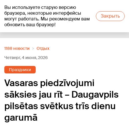
Вы используете старую версию
+20
°C
браузера, некоторые интерфейсы
Закрыть
могут работать. Мы рекомендуем вам
обновить ваш браузер!
Reklāma
1188 новости
Отдых
Четверг, 4 июня, 2026
Праздники
Vasaras piedzīvojumi
sāksies jau rīt – Daugavpils
pilsētas svētkus trīs dienu
garumā