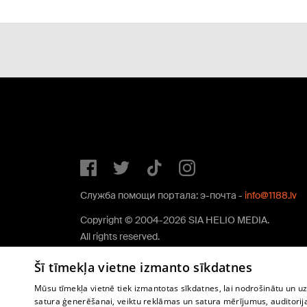
Служба помощи портала: э-почта -
info@1188.lv
Copyright © 2004-2026 SIA HELIO MEDIA.
All rights reserved.
Šī tīmekļa vietne izmanto sīkdatnes
Mūsu tīmekļa vietnē tiek izmantotas sīkdatnes, lai nodrošinātu un u
satura ģenerēšanai, veiktu reklāmas un satura mērījumus, auditorij