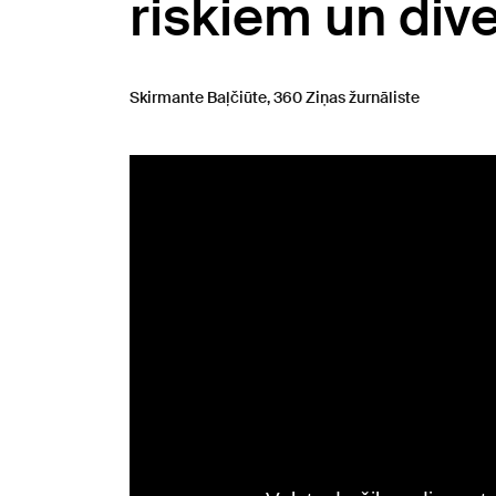
riskiem un div
Skirmante Baļčiūte, 360 Ziņas žurnāliste