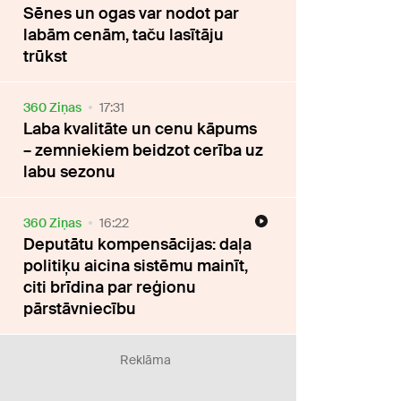
Sēnes un ogas var nodot par
labām cenām, taču lasītāju
trūkst
360 Ziņas
17:31
Laba kvalitāte un cenu kāpums
– zemniekiem beidzot cerība uz
labu sezonu
360 Ziņas
16:22
Deputātu kompensācijas: daļa
politiķu aicina sistēmu mainīt,
citi brīdina par reģionu
pārstāvniecību
Reklāma