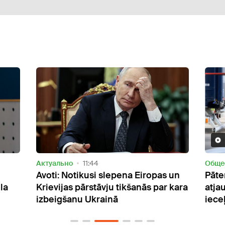
Актуально
11:44
Oбще
Avoti: Notikusi slepena Eiropas un
Pāte
la
Krievijas pārstāvju tikšanās par kara
atja
izbeigšanu Ukrainā
iece