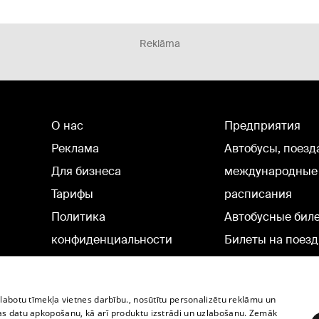
Reklāma
О нас
Предприятия
Реклама
Автобусы, поезд
Для бизнеса
международные
Тарифы
расписания
Политика
Автобусные бил
конфиденциальности
Билеты на поезд
Настройки cookie
Политическая реклама
zlabotu tīmekļa vietnes darbību., nosūtītu personalizētu reklāmu un
Политика использования
as datu apkopošanu, kā arī produktu izstrādi un uzlabošanu. Zemāk