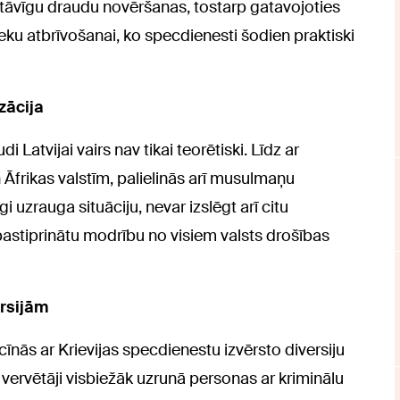
stāvīgu draudu novēršanas, tostarp gatavojoties
eku atbrīvošanai, ko specdienesti šodien praktiski
zācija
 Latvijai vairs nav tikai teorētiski. Līdz ar
 Āfrikas valstīm, palielinās arī musulmaņu
gi uzrauga situāciju, nevar izslēgt arī citu
pastiprinātu modrību no visiem valsts drošības
ersijām
īnās ar Krievijas specdienestu izvērsto diversiju
 vervētāji visbiežāk uzrunā personas ar kriminālu