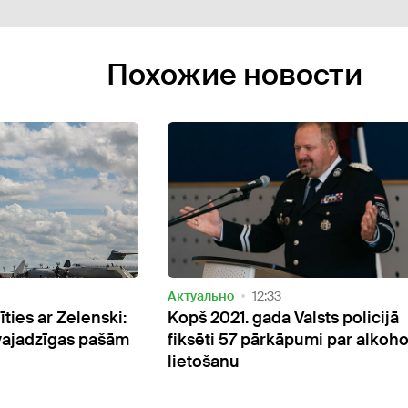
Похожие новости
Актуально
12:33
ties ar Zelenski:
Kopš 2021. gada Valsts policijā
 vajadzīgas pašām
fiksēti 57 pārkāpumi par alkoho
lietošanu