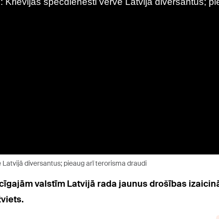
 Latvijā diversantus; pieaug arī terorisma draudi
īgajām valstīm Latvijā rada jaunus drošības izaicin
viets.