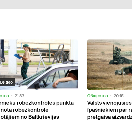
Видео
ство
21:33
Oбщество
20:15
rnieku robežkontroles punktā
Valsts vienojusie
unota robežkontrole
īpašniekiem par r
ļotājiem no Baltkrievijas
pretgaisa aizsard