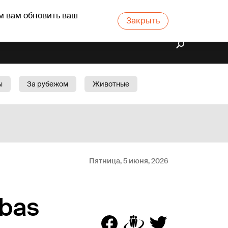
м вам обновить ваш
Закрыть
ы
За рубежом
Животные
rts
Бизнес
Cад
Пятница, 5 июня, 2026
ības