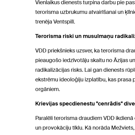
Vienlaikus dienests turpina darbu pie pa
terorisma uzbrukumu atvairīšanai un ķīlni
trenēja Ventspilī.
Terorisma riski un musulmaņu radikali
VDD priekšnieks uzsver, ka terorisma draudi
pieaugošo iedzīvotāju skaitu no Āzijas un
radikalizācijas risks. Lai gan dienests rūpī
ekstrēmu ideoloģiju izplatību, kas prasa 
orgāniem.
Krievijas specdienestu "cenrādis" div
Paralēli terorisma draudiem VDD ikdienā c
un provokāciju tīklu. Kā norāda Mežviets,