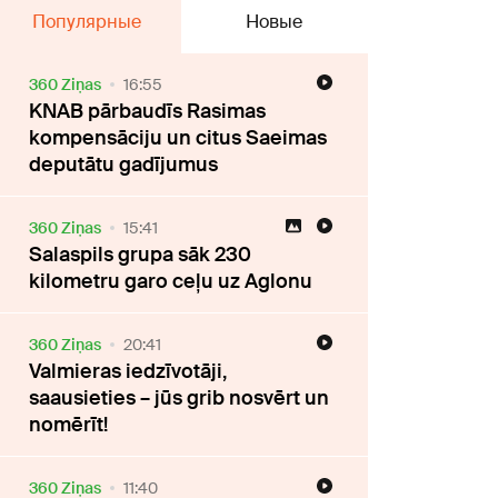
Популярные
Новые
360 Ziņas
16:55
KNAB pārbaudīs Rasimas
kompensāciju un citus Saeimas
deputātu gadījumus
360 Ziņas
15:41
Salaspils grupa sāk 230
kilometru garo ceļu uz Aglonu
360 Ziņas
20:41
Valmieras iedzīvotāji,
saausieties – jūs grib nosvērt un
nomērīt!
360 Ziņas
11:40