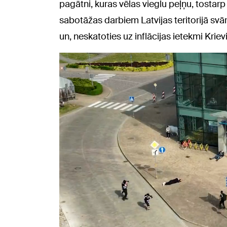
pagātni, kuras vēlas vieglu peļņu, tosta
sabotāžas darbiem Latvijas teritorijā svā
un, neskatoties uz inflācijas ietekmi Kriev