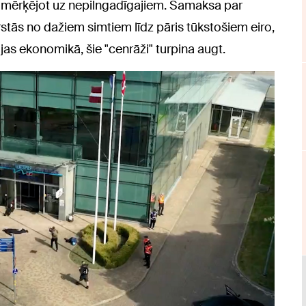
rp mērķējot uz nepilngadīgajiem. Samaksa par
rstās no dažiem simtiem līdz pāris tūkstošiem eiro,
ijas ekonomikā, šie "cenrāži" turpina augt.