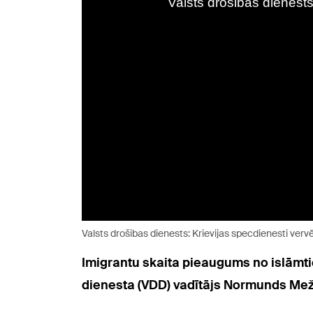
Valsts drošibas dienests: Krievijas specdienesti vervē
Imigrantu skaita pieaugums no islāmtic
dienesta (VDD) vadītājs Normunds Mež