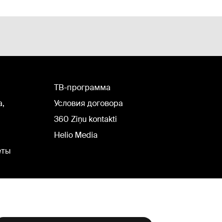
TВ-программа
а,
Условия договора
360 Ziņu kontakti
Helio Media
еты