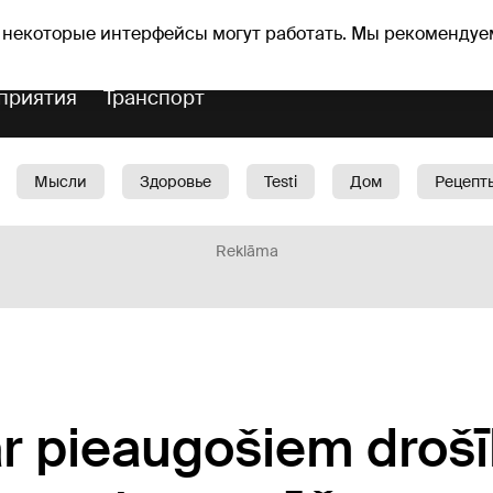
Прогноз погоды
Гороскопы
lavs
 некоторые интерфейсы могут работать. Мы рекомендуе
приятия
Транспорт
Мысли
Здоровье
Testi
Дом
Рецепт
Красота
Дети
Машина
1188 play
Spo
Reklāma
ar pieaugošiem droš