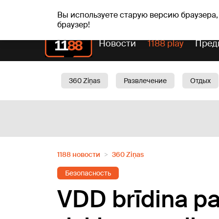
сб, 08.08.2026.
+18
°C
Mudīte, Vladislava, Vladis
Вы используете старую версию браузера,
браузер!
Новости
1188 play
Пред
360 Ziņas
Развлечение
Отдых
Oбщество
Актуально
Трафик
1188 новости
360 Ziņas
Безопасность
VDD brīdina p