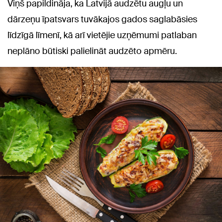
Viņš papildināja, ka Latvijā audzētu augļu un
dārzeņu īpatsvars tuvākajos gados saglabāsies
līdzīgā līmenī, kā arī vietējie uzņēmumi patlaban
neplāno būtiski palielināt audzēto apmēru.