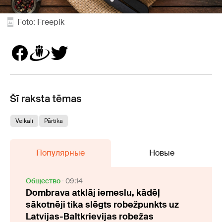
Foto: Freepik
Šī raksta tēmas
Veikali
Pārtika
Популярные
Новые
Oбщество
09:14
Dombrava atklāj iemeslu, kādēļ
sākotnēji tika slēgts robežpunkts uz
Latvijas-Baltkrievijas robežas