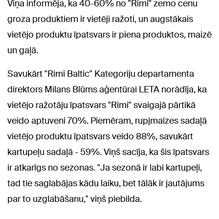
Viņa informēja, ka 40-60% no "Rimi" zemo cenu
groza produktiem ir vietēji ražoti, un augstākais
vietējo produktu īpatsvars ir piena produktos, maizē
un gaļā.
Savukārt "Rimi Baltic" Kategoriju departamenta
direktors Milans Blūms aģentūrai LETA norādīja, ka
vietējo ražotāju īpatsvars "Rimi" svaigajā pārtikā
veido aptuveni 70%. Piemēram, rupjmaizes sadaļā
vietējo produktu īpatsvars veido 88%, savukārt
kartupeļu sadaļā - 59%. Viņš sacīja, ka šis īpatsvars
ir atkarīgs no sezonas. "Ja sezonā ir labi kartupeļi,
tad tie saglabājas kādu laiku, bet tālāk ir jautājums
par to uzglabāšanu," viņš piebilda.