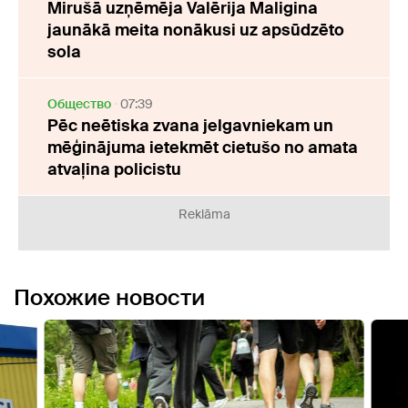
Mirušā uzņēmēja Valērija Maligina
jaunākā meita nonākusi uz apsūdzēto
sola
Oбщество
07:39
Pēc neētiska zvana jelgavniekam un
mēģinājuma ietekmēt cietušo no amata
atvaļina policistu
Reklāma
Похожие новости