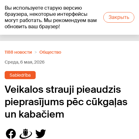
Вы используете старую версию
+18
°C
браузера, некоторые интерфейсы
Закрыть
могут работать. Мы рекомендуем вам
обновить ваш браузер!
Reklāma
1188 новости
Oбщество
Среда, 6 мая, 2026
Sabiedrība
Veikalos strauji pieaudzis
pieprasījums pēc cūkgaļas
un kabačiem