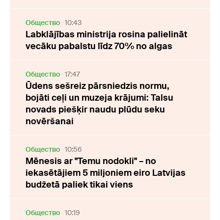
Oбщество
10:43
Labklājības ministrija rosina palielināt
vecāku pabalstu līdz 70% no algas
Oбщество
17:47
Ūdens sešreiz pārsniedzis normu,
bojāti ceļi un muzeja krājumi: Talsu
novads piešķir naudu plūdu seku
novēršanai
Oбщество
10:56
Mēnesis ar "Temu nodokli" – no
iekasētājiem 5 miljoniem eiro Latvijas
budžetā paliek tikai viens
Oбщество
10:19