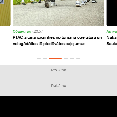
Oбщество
20:57
Актуа
PTAC aicina izvairīties no tūrisma operatora un
Nākam
neiegādāties tā piedāvātos ceļojumus
Saul
Reklāma
Reklāma