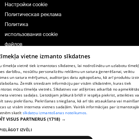
Настройки cookie
Политическая реклама
Политика
использования cookie
файлов
Добавление
 tīmekļa vietne izmanto sīkdatnes
комментариев
 tīmekļa vietnē tiek izmantotas sīkdatnes, lai nodrošinātu un uzlabotu tīmek
nes darbību., nosūtītu personalizētu reklāmu un satura ģenerēšanai, veiktu
āmas un satura mērījumus, auditorijas datu apkopošanu, kā arī produktu izst
TВ-программа
zlabošanu. Zemāk sniedzam informāciju par visām sīkdatnēm, kuras tiek
Условия договора
ntotas mūsu tīmekļa vietnēs. Sīkdatnes var atšķirties atkarībā no apmeklētā
rneta vietnes sadaļas. Lietotājam jebkurā brīdī ir iespēja piekrist, atteikties va
360 Ziņu kontakti
īt savu piekrišanu. Piekrišanas sniegšana, kā arī tās atsaukšana vai mainīša
ecas uz visām interneta vietnes sadaļām. Vairāk informācijas par izmantotaj
Helio Media
atnēm skatīt
sīkdatņu izmantošanas noteikumos.
ĪT VISUS PARTNERUS
(1718) →
Служба помощи портала: э-почта -
info@1188.lv
PIELĀGOT IZVĒLI
Copyright © 2004-2026 SIA HELIO MEDIA.