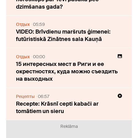
dzimšanas gada?
Отдых
05:59
VIDEO: Brīvdienu maršruts ģimenei:
futūristiskā Zinātnes sala Kauņā
Отдых
00:00
15 интересных мест в Риги и ее
окрестностях, куда можно съездить
на выходных
Рецепты
06:57
Recepte: Krāsnī cepti kabači ar
tomātiem un sieru
Reklāma