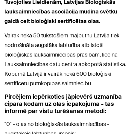
Tuvojoties Lieldienām, Latvijas Bioloģiskās
lauksaimniecības asociācija mudina svētku
galdā celt bioloģiski sertificētas olas.
Vairāk nekā 50 tūkstošiem mājputnu Latvijā tiek
nodrošināta augstāka labturība atbilstoši
bioloģiskās lauksaimniecības prasībām, liecina
Lauksaimniecības datu centra apkopotā statistika.
Kopumā Latvijā ir vairāk nekā 600 bioloģiski
sertificētu putnkopības saimniecību.
Pircējiem iepērkoties jāpievērš uzmanība
cipara kodam uz olas iepakojuma - tas
informē par vistu turēšanas metodi:
"0" - olas no bioloģiskās lauksaimniecības -
augstākais labturības līmenis;