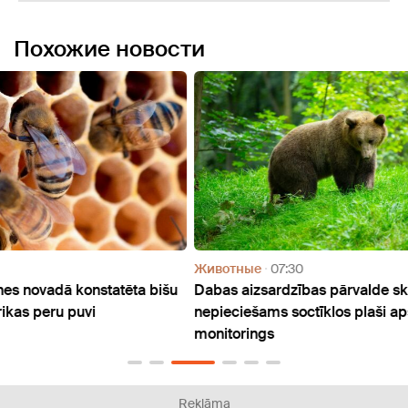
Похожие новости
Животные
07:30
Живо
bišu
Dabas aizsardzības pārvalde skaidro, kādēļ
DAP i
nepieciešams soctīklos plaši apspriestais lāču
lāču 
monitorings
Reklāma