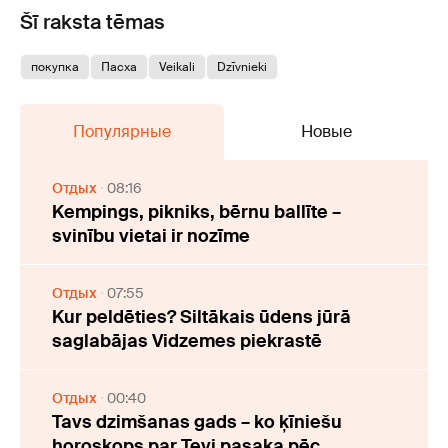
Šī raksta tēmas
покупка
Пасха
Veikali
Dzīvnieki
Популярные
Новые
Отдых
08:16
Kempings, pikniks, bērnu ballīte –
svinību vietai ir nozīme
Отдых
07:55
Kur peldēties? Siltākais ūdens jūrā
saglabājas Vidzemes piekrastē
Отдых
00:40
Tavs dzimšanas gads – ko ķīniešu
horoskops par Tevi pasaka pēc