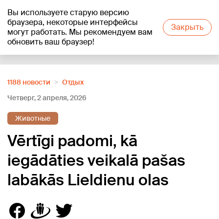
Вы используете старую версию
+15
°C
браузера, некоторые интерфейсы
Закрыть
могут работать. Мы рекомендуем вам
обновить ваш браузер!
Reklāma
1188 новости
Отдых
Четверг, 2 апреля, 2026
Животные
Vērtīgi padomi, kā
iegādāties veikalā pašas
labākās Lieldienu olas