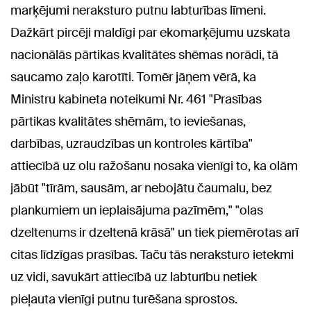
marķējumi neraksturo putnu labturības līmeni.
Dažkārt pircēji maldīgi par ekomarķējumu uzskata
nacionālās pārtikas kvalitātes shēmas norādi, tā
saucamo zaļo karotīti. Tomēr jāņem vērā, ka
Ministru kabineta noteikumi Nr. 461 "Prasības
pārtikas kvalitātes shēmām, to ieviešanas,
darbības, uzraudzības un kontroles kārtība"
attiecībā uz olu ražošanu nosaka vienīgi to, ka olām
jābūt "tīrām, sausām, ar nebojātu čaumalu, bez
plankumiem un ieplaisājuma pazīmēm," "olas
dzeltenums ir dzeltenā krāsā" un tiek piemērotas arī
citas līdzīgas prasības. Taču tās neraksturo ietekmi
uz vidi, savukārt attiecībā uz labturību netiek
pieļauta vienīgi putnu turēšana sprostos.