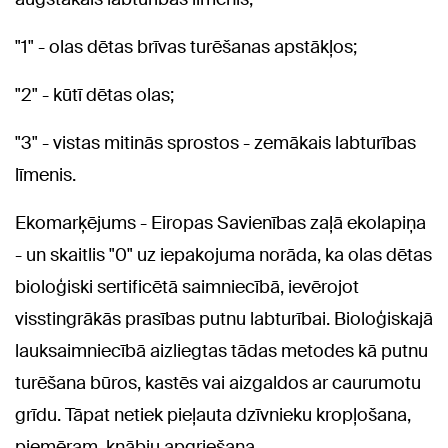
"1" - olas dētas brīvas turēšanas apstākļos;
"2" - kūtī dētas olas;
"3" - vistas mitinās sprostos - zemākais labturības
līmenis.
Ekomarķējums - Eiropas Savienības zaļā ekolapiņa
- un skaitlis "0" uz iepakojuma norāda, ka olas dētas
bioloģiski sertificētā saimniecībā, ievērojot
visstingrākās prasības putnu labturībai. Bioloģiskajā
lauksaimniecībā aizliegtas tādas metodes kā putnu
turēšana būros, kastēs vai aizgaldos ar caurumotu
grīdu. Tāpat netiek pieļauta dzīvnieku kropļošana,
piemēram, knābju apgriešana.