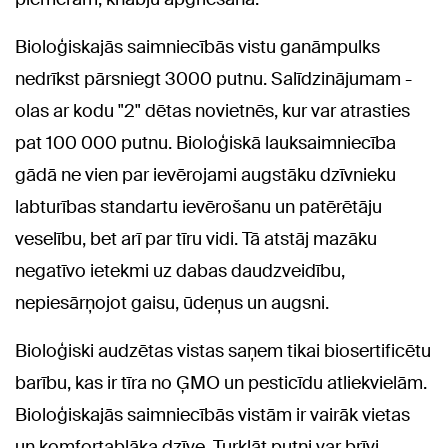
Bioloģiskajās saimniecībās vistu ganāmpulks
nedrīkst pārsniegt 3000 putnu. Salīdzinājumam -
olas ar kodu "2" dētas novietnēs, kur var atrasties
pat 100 000 putnu. Bioloģiskā lauksaimniecība
gādā ne vien par ievērojami augstāku dzīvnieku
labturības standartu ievērošanu un patērētāju
veselību, bet arī par tīru vidi. Tā atstāj mazāku
negatīvo ietekmi uz dabas daudzveidību,
nepiesārņojot gaisu, ūdeņus un augsni.
Bioloģiski audzētas vistas saņem tikai biosertificētu
barību, kas ir tīra no ĢMO un pesticīdu atliekvielām.
Bioloģiskajās saimniecībās vistām ir vairāk vietas
un komfortablāka dzīve. Turklāt putni var brīvi