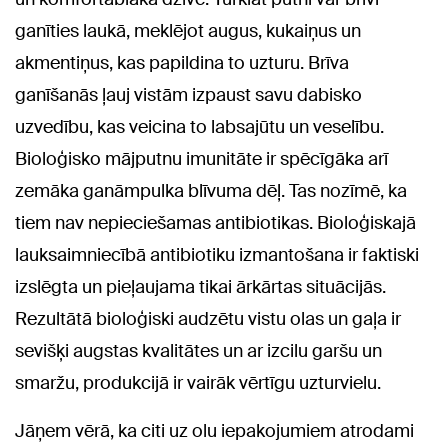
ganīties laukā, meklējot augus, kukaiņus un
akmentiņus, kas papildina to uzturu. Brīva
ganīšanās ļauj vistām izpaust savu dabisko
uzvedību, kas veicina to labsajūtu un veselību.
Bioloģisko mājputnu imunitāte ir spēcīgāka arī
zemāka ganāmpulka blīvuma dēļ. Tas nozīmē, ka
tiem nav nepieciešamas antibiotikas. Bioloģiskajā
lauksaimniecībā antibiotiku izmantošana ir faktiski
izslēgta un pieļaujama tikai ārkārtas situācijās.
Rezultātā bioloģiski audzētu vistu olas un gaļa ir
sevišķi augstas kvalitātes un ar izcilu garšu un
smaržu, produkcijā ir vairāk vērtīgu uzturvielu.
Jāņem vērā, ka citi uz olu iepakojumiem atrodami