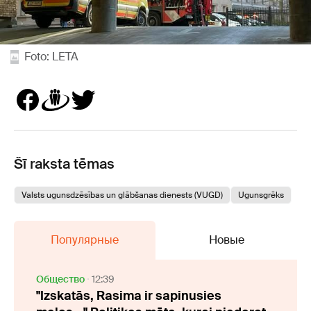
Foto: LETA
Šī raksta tēmas
Valsts ugunsdzēsības un glābšanas dienests (VUGD)
Ugunsgrēks
Популярные
Новые
Oбщество
12:39
"Izskatās, Rasima ir sapinusies