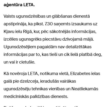
aģentūra LETA.
Valsts ugunsdzēsības un glābšanas dienestā
apstiprināja, ka plkst. 7.30 saņemts izsaukums uz
Kļavu ielu Rīgā, kur, pēc sākotnējās informācijas,
izcēlies ugunsgrēks piecstāvu dzīvojamā mājā.
Ugunsdzēsējiem pagaidām nav detalizētākas
informācijas par to, kas tieši un cik lielā platībā deg,
un vai ir cietušie.
Kā novēroja LETA, notikuma vietā, Elizabetes ielas
galā pie dzelzceļa, ieradušās vairākas
ugunsdzēsēju tehnikas vienības un Neatliekamās
medicīniskās palīdzības dienests.