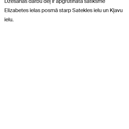
Dzēšanas darbu dēļ ir apgrūtināta satiksme
Elizabetes ielas posmā starp Satekles ielu un Kļavu
ielu.