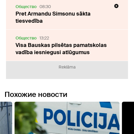
Oбщество
08:30
Pret Armandu Simsonu sākta
tiesvedība
Oбщество
13:22
Visa Bauskas pilsētas pamatskolas
vadība iesniegusi atlūgumus
Reklāma
Похожие новости