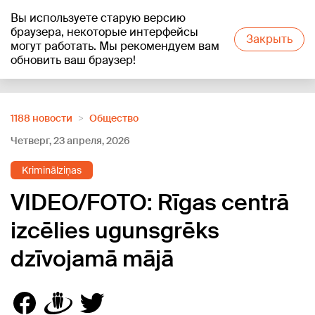
Вы используете старую версию
+25
°C
браузера, некоторые интерфейсы
Закрыть
могут работать. Мы рекомендуем вам
обновить ваш браузер!
Reklāma
1188 новости
Oбщество
Четверг, 23 апреля, 2026
Kriminālziņas
VIDEO/FOTO: Rīgas centrā
izcēlies ugunsgrēks
dzīvojamā mājā