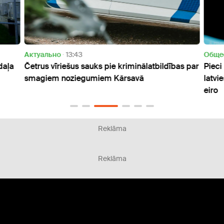
Актуально
13:43
Oбще
 daļa
Četrus vīriešus sauks pie kriminālatbildības par
Pieci
smagiem noziegumiem Kārsavā
latvi
eiro
Reklāma
Reklāma