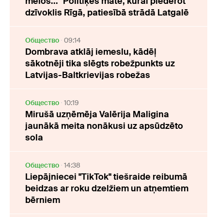
melos..." Politiķes māte, kurai piederot
dzīvoklis Rīgā, patiesībā strādā Latgalē
Oбщество
09:14
Dombrava atklāj iemeslu, kādēļ
sākotnēji tika slēgts robežpunkts uz
Latvijas-Baltkrievijas robežas
Oбщество
10:19
Mirušā uzņēmēja Valērija Maligina
jaunākā meita nonākusi uz apsūdzēto
sola
Oбщество
14:38
Liepājniecei "TikTok" tiešraide reibumā
beidzas ar roku dzelžiem un atņemtiem
bērniem