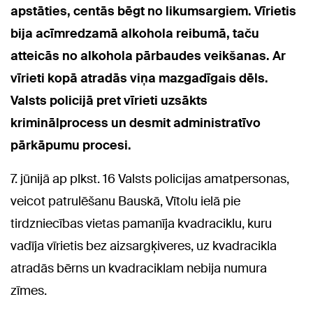
apstāties, centās bēgt no likumsargiem. Vīrietis
bija acīmredzamā alkohola reibumā, taču
atteicās no alkohola pārbaudes veikšanas. Ar
vīrieti kopā atradās viņa mazgadīgais dēls.
Valsts policijā pret vīrieti uzsākts
kriminālprocess un desmit administratīvo
pārkāpumu procesi.
7. jūnijā ap plkst. 16 Valsts policijas amatpersonas,
veicot patrulēšanu Bauskā, Vītolu ielā pie
tirdzniecības vietas pamanīja kvadraciklu, kuru
vadīja vīrietis bez aizsargķiveres, uz kvadracikla
atradās bērns un kvadraciklam nebija numura
zīmes.