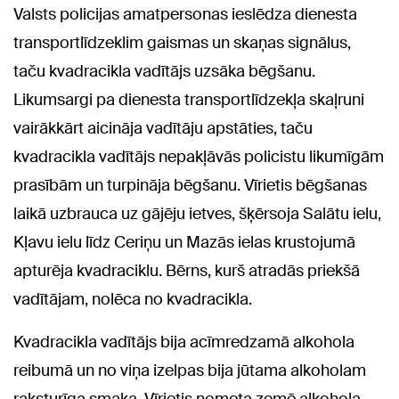
Valsts policijas amatpersonas ieslēdza dienesta
transportlīdzeklim gaismas un skaņas signālus,
taču kvadracikla vadītājs uzsāka bēgšanu.
Likumsargi pa dienesta transportlīdzekļa skaļruni
vairākkārt aicināja vadītāju apstāties, taču
kvadracikla vadītājs nepakļāvās policistu likumīgām
prasībām un turpināja bēgšanu. Vīrietis bēgšanas
laikā uzbrauca uz gājēju ietves, šķērsoja Salātu ielu,
Kļavu ielu līdz Ceriņu un Mazās ielas krustojumā
apturēja kvadraciklu. Bērns, kurš atradās priekšā
vadītājam, nolēca no kvadracikla.
Kvadracikla vadītājs bija acīmredzamā alkohola
reibumā un no viņa izelpas bija jūtama alkoholam
raksturīga smaka. Vīrietis nometa zemē alkohola