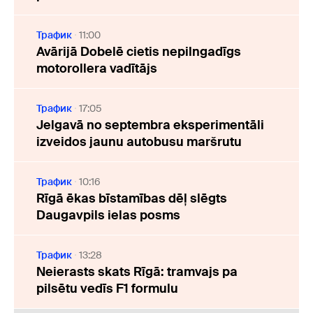
Трафик
11:00
Avārijā Dobelē cietis nepilngadīgs
motorollera vadītājs
Трафик
17:05
Jelgavā no septembra eksperimentāli
izveidos jaunu autobusu maršrutu
Трафик
10:16
Rīgā ēkas bīstamības dēļ slēgts
Daugavpils ielas posms
Трафик
13:28
Neierasts skats Rīgā: tramvajs pa
pilsētu vedīs F1 formulu