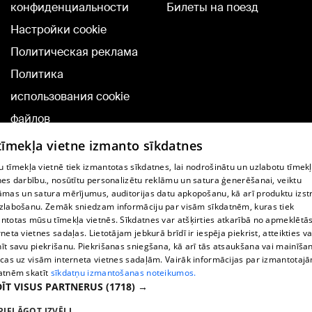
конфиденциальности
Билеты на поезд
Настройки cookie
Политическая реклама
Политика
использования cookie
файлов
Добавление
 tīmekļa vietne izmanto sīkdatnes
комментариев
 tīmekļa vietnē tiek izmantotas sīkdatnes, lai nodrošinātu un uzlabotu tīmek
nes darbību., nosūtītu personalizētu reklāmu un satura ģenerēšanai, veiktu
āmas un satura mērījumus, auditorijas datu apkopošanu, kā arī produktu izst
TВ-программа
zlabošanu. Zemāk sniedzam informāciju par visām sīkdatnēm, kuras tiek
Условия договора
ntotas mūsu tīmekļa vietnēs. Sīkdatnes var atšķirties atkarībā no apmeklētā
rneta vietnes sadaļas. Lietotājam jebkurā brīdī ir iespēja piekrist, atteikties va
360 Ziņu kontakti
īt savu piekrišanu. Piekrišanas sniegšana, kā arī tās atsaukšana vai mainīša
ecas uz visām interneta vietnes sadaļām. Vairāk informācijas par izmantotaj
Helio Media
atnēm skatīt
sīkdatņu izmantošanas noteikumos.
ĪT VISUS PARTNERUS
(1718) →
Служба помощи портала: э-почта -
info@1188.lv
PIELĀGOT IZVĒLI