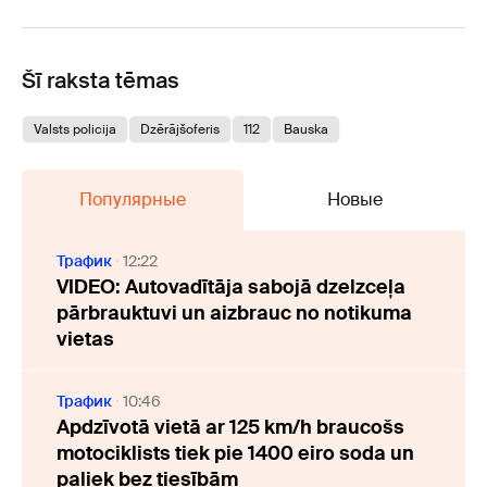
Šī raksta tēmas
Valsts policija
Dzērājšoferis
112
Bauska
Популярные
Новые
Трафик
12:22
VIDEO: Autovadītāja sabojā dzelzceļa
pārbrauktuvi un aizbrauc no notikuma
vietas
Трафик
10:46
Apdzīvotā vietā ar 125 km/h braucošs
motociklists tiek pie 1400 eiro soda un
paliek bez tiesībām