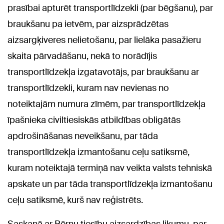
prasībai apturēt transportlīdzekli (par bēgšanu), par
braukšanu pa ietvēm, par aizsprādzētas
aizsargķiveres nelietošanu, par lielāka pasažieru
skaita pārvadāšanu, nekā to norādījis
transportlīdzekļa izgatavotājs, par braukšanu ar
transportlīdzekli, kuram nav nevienas no
noteiktajām numura zīmēm, par transportlīdzekļa
īpašnieka civiltiesiskās atbildības obligātās
apdrošināšanas neveikšanu, par tāda
transportlīdzekļa izmantošanu ceļu satiksmē,
kuram noteiktajā termiņā nav veikta valsts tehniskā
apskate un par tāda transportlīdzekļa izmantošanu
ceļu satiksmē, kurš nav reģistrēts.
Saskaņā ar Bērnu tiesību aizsardzības likumu, par