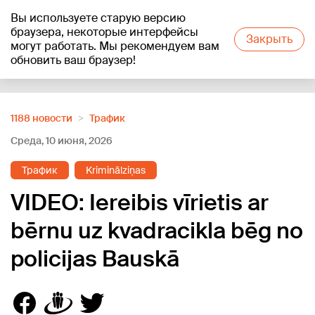
Вы используете старую версию
+26
°C
браузера, некоторые интерфейсы
Закрыть
могут работать. Мы рекомендуем вам
обновить ваш браузер!
Reklāma
1188 новости
Трафик
Среда, 10 июня, 2026
Трафик
Kriminālziņas
VIDEO: Iereibis vīrietis ar
bērnu uz kvadracikla bēg no
policijas Bauskā