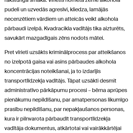
pudeli un uzvedās agresīvi, kliedza, lamājās
necenzētiem vārdiem un atteicās veikt alkohola
pārbaudi izelpā. Kvadracikla vadītājs tika aizturēts,
savukārt mazgadīgais zēns nodots mātei.
Pret vīrieti uzsākts kriminālprocess par atteikšanos
no izelpotā gaisa vai asins pārbaudes alkohola
koncentrācijas noteikšanai, ja to izdarījis
transportlīdzekļa vadītājs. Tāpat uzsākti desmit
administratīvo pārkāpumu procesi – bērna aprūpes
pienākumu nepildīšanu, par amatpersonas likumīgo
prasību nepildīšanu, par nepakļaušanos personas,
kura ir pilnvarota pārbaudīt transportlīdzekļa
vadītāja dokumentus, atkārtotai vai vairākkārtējai