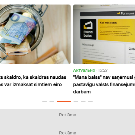
Актуально
15:27
Актуа
udas
"Mana balss" nav saņēmusi garantijas par
Vēlie
ro
pastāvīgu valsts finansējumu platformas
iespē
darbam
Reklāma
Reklāma