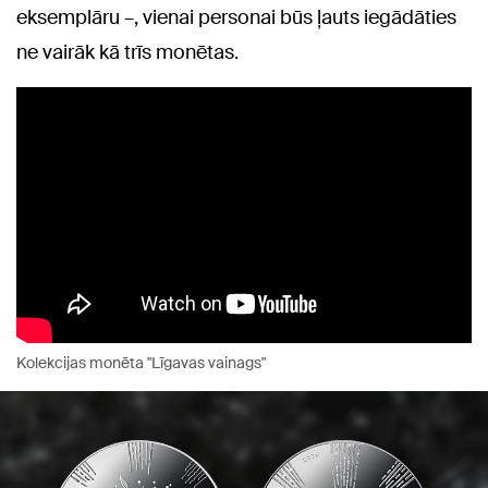
eksemplāru –, vienai personai būs ļauts iegādāties
ne vairāk kā trīs monētas.
Kolekcijas monēta "Līgavas vainags"