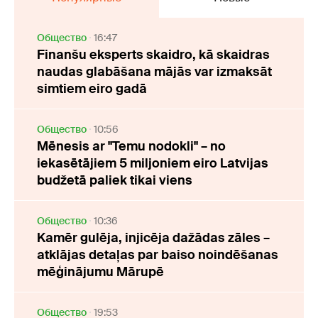
Oбщество
16:47
Finanšu eksperts skaidro, kā skaidras
naudas glabāšana mājās var izmaksāt
simtiem eiro gadā
Oбщество
10:56
Mēnesis ar "Temu nodokli" – no
iekasētājiem 5 miljoniem eiro Latvijas
budžetā paliek tikai viens
Oбщество
10:36
Kamēr gulēja, injicēja dažādas zāles –
atklājas detaļas par baiso noindēšanas
mēģinājumu Mārupē
Oбщество
19:53