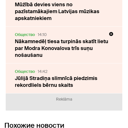
Mūžībā devies viens no
pazīstamākajiem Latvijas mūzikas
apskatniekiem
Oбщество
14:10
Nākamnedēļ tiesa turpinās skatīt lietu
par Modra Konovalova trīs suņu
nošaušanu
Oбщество
14:42
Jūlijā Stradiņa slimnīcā piedzimis
rekordliels bērnu skaits
Reklāma
Похожие новости