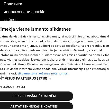
Политика
использования cookie
файлов
Добавление
 tīmekļa vietne izmanto sīkdatnes
комментариев
 tīmekļa vietnē tiek izmantotas sīkdatnes, lai nodrošinātu un uzlabotu tīmek
nes darbību., nosūtītu personalizētu reklāmu un satura ģenerēšanai, veiktu
āmas un satura mērījumus, auditorijas datu apkopošanu, kā arī produktu izst
TВ-программа
zlabošanu. Zemāk sniedzam informāciju par visām sīkdatnēm, kuras tiek
Условия договора
ntotas mūsu tīmekļa vietnēs. Sīkdatnes var atšķirties atkarībā no apmeklētā
rneta vietnes sadaļas. Lietotājam jebkurā brīdī ir iespēja piekrist, atteikties va
360 Ziņu kontakti
īt savu piekrišanu. Piekrišanas sniegšana, kā arī tās atsaukšana vai mainīša
ecas uz visām interneta vietnes sadaļām. Vairāk informācijas par izmantotaj
Helio Media
atnēm skatīt
sīkdatņu izmantošanas noteikumos.
ĪT VISUS PARTNERUS
(1718) →
Служба помощи портала: э-почта -
info@1188.lv
PIELĀGOT IZVĒLI
Copyright © 2004-2026 SIA HELIO MEDIA.
All rights reserved.
PIEKRIST VISĀM SĪKDATNĒM
ATSTĀT TEHNISKĀS SĪKDATNES