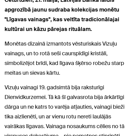
Ceturtdien, 21. maijā, Latvijas Banka laidīs
apgrozībā jaunu sudraba kolekcijas monētu
"Līgavas vainags", kas veltīta tradicionālajai
kultūrai un kāzu pārejas rituālam.
Monētas dizainā izmantots vēsturiskais Vizuļu
vainags, un to rotā seši caurspīdīgi kristāli,
simbolizējot brīdi, kad līgava šķērso robežu starp
meitas un sievas kārtu.
Vizuļu vainagi 19. gadsimtā bija raksturīgi
Dienvidkurzemei. Tā kā šī galvasrota bija ārkārtīgi
dārga un ne katrs to varēja atļauties, vainagi bieži
tika aizlienēti, un ar vienu rotu nereti laulājās
vairākas līgavas. Vainaga nosaukums cēlies no tā