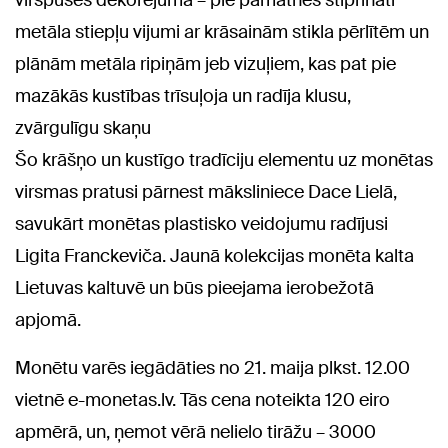
virspuses dekorējuma – pie pamatnes stiprināti
metāla stiepļu vijumi ar krāsainām stikla pērlītēm un
plānām metāla ripiņām jeb vizuļiem, kas pat pie
mazākās kustības trīsuļoja un radīja klusu,
zvārgulīgu skaņu
Šo krāšņo un kustīgo tradīciju elementu uz monētas
virsmas pratusi pārnest māksliniece Dace Lielā,
savukārt monētas plastisko veidojumu radījusi
Ligita Franckeviča. Jaunā kolekcijas monēta kalta
Lietuvas kaltuvē un būs pieejama ierobežotā
apjomā.
Monētu varēs iegādāties no 21. maija plkst. 12.00
vietnē e-monetas.lv. Tās cena noteikta 120 eiro
apmērā, un, ņemot vērā nelielo tirāžu – 3000