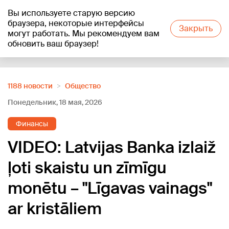
Вы используете старую версию
+26
°C
браузера, некоторые интерфейсы
Закрыть
могут работать. Мы рекомендуем вам
обновить ваш браузер!
Reklāma
1188 новости
Oбщество
Понедельник, 18 мая, 2026
Финансы
VIDEO: Latvijas Banka izlaiž
ļoti skaistu un zīmīgu
monētu – "Līgavas vainags"
ar kristāliem