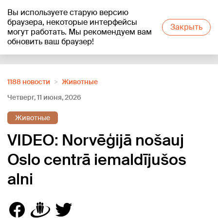
Вы используете старую версию
+20
°C
браузера, некоторые интерфейсы
Закрыть
могут работать. Мы рекомендуем вам
обновить ваш браузер!
Reklāma
1188 новости
Животные
Четверг, 11 июня, 2026
Животные
VIDEO: Norvēģijā nošauj
Oslo centrā iemaldījušos
alni