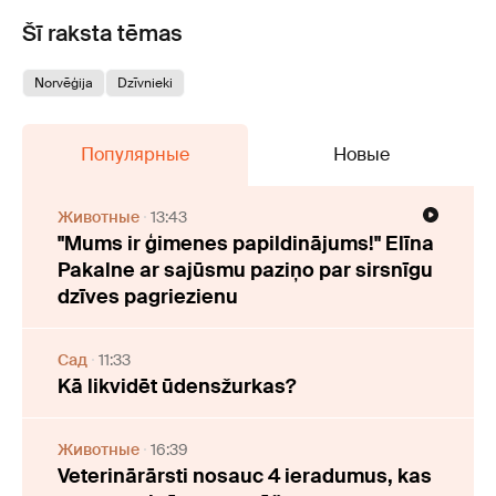
Šī raksta tēmas
Norvēģija
Dzīvnieki
Популярные
Новые
Животные
13:43
"Mums ir ģimenes papildinājums!" Elīna
Pakalne ar sajūsmu paziņo par sirsnīgu
dzīves pagriezienu
Cад
11:33
Kā likvidēt ūdensžurkas?
Животные
16:39
Veterinārārsti nosauc 4 ieradumus, kas