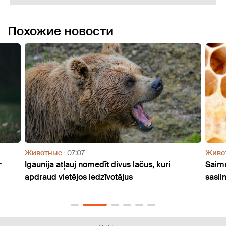
Похожие новости
Животные
07:58
čus, kuri
Saimniecībā Gulbenes novadā konstatēta 
saslimšana ar Amerikas peru puvi