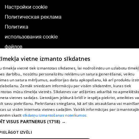
Настройки cookie
Политическая реклама
Политика
использования cookie
файлов
Добавление
 tīmekļa vietne izmanto sīkdatnes
комментариев
 tīmekļa vietnē tiek izmantotas sīkdatnes, lai nodrošinātu un uzlabotu tīmek
nes darbību., nosūtītu personalizētu reklāmu un satura ģenerēšanai, veiktu
āmas un satura mērījumus, auditorijas datu apkopošanu, kā arī produktu izst
TВ-программа
zlabošanu. Zemāk sniedzam informāciju par visām sīkdatnēm, kuras tiek
Условия договора
ntotas mūsu tīmekļa vietnēs. Sīkdatnes var atšķirties atkarībā no apmeklētā
rneta vietnes sadaļas. Lietotājam jebkurā brīdī ir iespēja piekrist, atteikties va
360 Ziņu kontakti
īt savu piekrišanu. Piekrišanas sniegšana, kā arī tās atsaukšana vai mainīša
ecas uz visām interneta vietnes sadaļām. Vairāk informācijas par izmantotaj
Helio Media
atnēm skatīt
sīkdatņu izmantošanas noteikumos.
ĪT VISUS PARTNERUS
(1718) →
Служба помощи портала: э-почта -
info@1188.lv
PIELĀGOT IZVĒLI
Copyright © 2004-2026 SIA HELIO MEDIA.