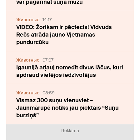
var pagarināt suņa mūžu
Животные
14:17
VIDEO: Žorikam ir pēctecis! Vidvuds
Rečs atrāda jauno Vjetnamas
pundurcūku
Животные
07:07
Igaunijā atļauj nomedīt divus lāčus, kuri
apdraud vietējos iedzīvotājus
Животные
08:59
Vismaz 300 suņu vienuviet –
Jaunmārupē notiks jau piektais “Suņu
burziņš”
Reklāma