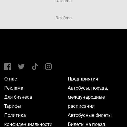
Reklāma
Reklāma
О нас
Предприятия
Реклама
Автобусы, поезда,
Для бизнеса
международные
Тарифы
расписания
Политика
Автобусные билеты
конфиденциальности
Билеты на поезд