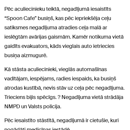
Pēc aculiecinieku teiktā, negadījumā iesaistīts
“Spoon Cafe” busiņš, kas pēc iepriekšēja ceļu
satiksmes negadījuma atradies ceļa malā ar
ieslēgtām avārijas gaismām. Kamēr notikuma vietā
gaidīts evakuators, kāds vieglais auto ietriecies
busiņa aizmugurē.
Kā stāsta aculiecinieki, vieglās automašīnas
vadītājam, iespējams, radies iespaids, ka busiņš
atrodas kustībā, nevis stāv uz ceļa pēc negadījuma.
Trieciens bijis spēcīgs. ? Negadījuma vietā strādāja
NMPD un Valsts policija.
Pēc iesaistīto stāstītā, negadījumā ir cietušie, kuri
nogādāti medicīnas iestādē.