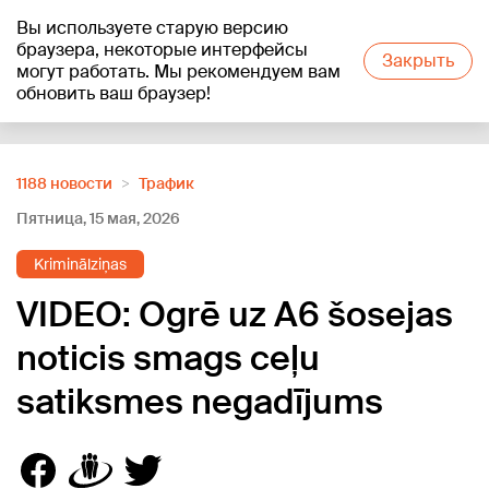
Вы используете старую версию
+12
°C
браузера, некоторые интерфейсы
Закрыть
могут работать. Мы рекомендуем вам
обновить ваш браузер!
Reklāma
1188 новости
Трафик
Пятница, 15 мая, 2026
Kriminālziņas
VIDEO: Ogrē uz A6 šosejas
noticis smags ceļu
satiksmes negadījums