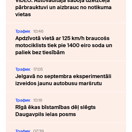
VIDEO: Autovadītāja sabojā dzelzceļa
pārbrauktuvi un aizbrauc no notikuma
vietas
Трафик
10:46
Apdzīvotā vietā ar 125 km/h braucošs
motociklists tiek pie 1400 eiro soda un
paliek bez tiesībām
Трафик
17:05
Jelgavā no septembra eksperimentāli
izveidos jaunu autobusu maršrutu
Трафик
10:16
Rīgā ēkas bīstamības dēļ slēgts
Daugavpils ielas posms
Трафик
07:39