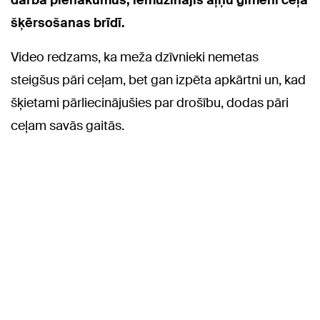
darba pienākumus, iemūžinājis aļņu ģimeni ceļa
šķērsošanas brīdī.
Video redzams, ka meža dzīvnieki nemetas
steigšus pāri ceļam, bet gan izpēta apkārtni un, kad
šķietami pārliecinājušies par drošību, dodas pāri
ceļam savās gaitās.