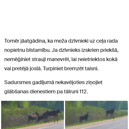
Tomēr jāatgādina, ka meža dzīvnieki uz ceļa rada
nopietnu bīstamību. Ja dzīvnieks izskrien priekšā,
nemēģiniet strauji manevrēt, lai neietriektos kokā
vai pretējā joslā. Turpiniet bremzēt taisni.
Sadursmes gadījumā nekavējoties ziņojiet
glābšanas dienestiem pa tālruni 112.