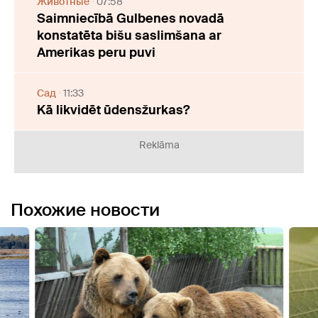
Животные
07:58
Saimniecībā Gulbenes novadā
konstatēta bišu saslimšana ar
Amerikas peru puvi
Cад
11:33
Kā likvidēt ūdensžurkas?
Reklāma
Похожие новости