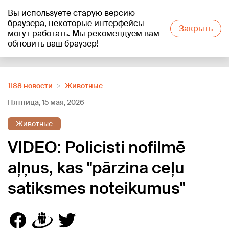
Вы используете старую версию
+21
°C
браузера, некоторые интерфейсы
Закрыть
могут работать. Мы рекомендуем вам
обновить ваш браузер!
Reklāma
1188 новости
Животные
Пятница, 15 мая, 2026
Животные
VIDEO: Policisti nofilmē
aļņus, kas "pārzina ceļu
satiksmes noteikumus"