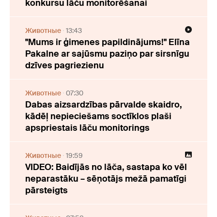
konkursu lāču monitorēšanai
Животные
13:43
"Mums ir ģimenes papildinājums!" Elīna
Pakalne ar sajūsmu paziņo par sirsnīgu
dzīves pagriezienu
Животные
07:30
Dabas aizsardzības pārvalde skaidro,
kādēļ nepieciešams soctīklos plaši
apspriestais lāču monitorings
Животные
19:59
VIDEO: Baidījās no lāča, sastapa ko vēl
neparastāku – sēņotājs mežā pamatīgi
pārsteigts