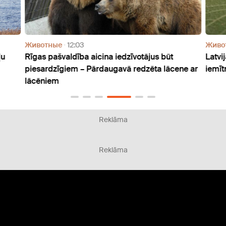
Животные
12:03
Живо
ļu
Rīgas pašvaldība aicina iedzīvotājus būt
Latvi
piesardzīgiem – Pārdaugavā redzēta lācene ar
iemīt
lācēniem
Reklāma
Reklāma