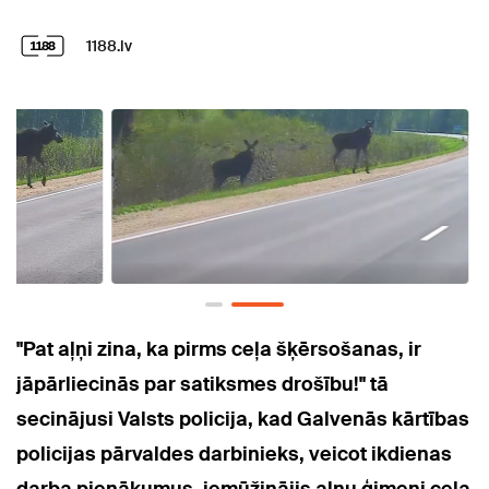
1188.lv
"Pat aļņi zina, ka pirms ceļa šķērsošanas, ir
jāpārliecinās par satiksmes drošību!" tā
secinājusi Valsts policija, kad Galvenās kārtības
policijas pārvaldes darbinieks, veicot ikdienas