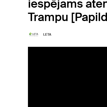
iespējams ate
Trampu [Papild
LETA