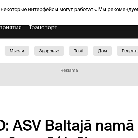
оз погоды
Гороскопы
 некоторые интерфейсы могут работать. Мы рекомендуе
приятия
Транспорт
Мысли
Здоровье
Testi
Дом
Рецепт
Красота
Дети
Машина
1188 play
Spo
Reklāma
: ASV Baltajā namā 