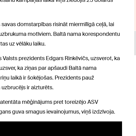
ēšanu kampaņas laikā viņš ziedojis 25 dolārus
savas domstarpības risināt miermīlīgā ceļā, lai
par uzbrukuma motīviem. Baltā nama korespondentu
as uz vēlāku laiku.
s Valsts prezidents Edgars Rinkēvičs, uzsverot, ka
s uzsver, ka ziņas par apšaudi Baltā nama
ņu laikā ir šokējošas. Prezidents pauž
uzbrucējs ir aizturēts.
a atentāta mēģinājums pret toreizējo ASV
gans guva smagus ievainojumus, viņš izdzīvoja.