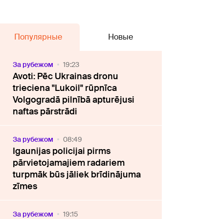
Популярные
Новые
За рубежом
19:23
Avoti: Pēc Ukrainas dronu
trieciena "Lukoil" rūpnīca
Volgogradā pilnībā apturējusi
naftas pārstrādi
За рубежом
08:49
Igaunijas policijai pirms
pārvietojamajiem radariem
turpmāk būs jāliek brīdinājuma
zīmes
За рубежом
19:15