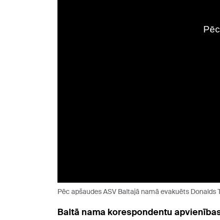
Pēc apšaudes ASV Baltajā namā evakuēts Donalds
Baltā nama korespondentu apvienības 