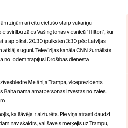
ām ziņām arī citu cietušo starp vakariņu
ie svinību zāles Vašingtonas viesnīcā "Hilton", kur
ietis ap plkst. 20.30 (pulksten 3:30 pēc Latvijas
n atklājis uguni. Televīzijas kanāla CNN žurnālists
ena no lodēm trāpījusi Drošības dienesta
.
 dzīvesbiedre Melānija Trampa, viceprezidents
s Baltā nama amatpersonas izvestas no zāles.
em.
jis, ka šāvējs ir aizturēts. Pie viņa atrasti daudzi
gaidām nav skaidrs, vai šāvējs mērķējis uz Trampu,