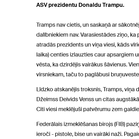
ASV prezidentu Donaldu Trampu.
Tramps nav cietis, un saskaņā ar sākotnēj
dalībniekiem nav. Varasiestādes ziņo, ka p
atradās prezidents un viņa viesi, kāds vīr
laika) centies izlauzties caur apsargiem u
vēsta, ka dzirdējis vairākus šāvienus. Vi
virsniekam, taču to paglābusi bruņuveste
Līdzko atskanējis troksnis, Tramps, viņa
Džeimss Deivids Venss un citas augstākā
Citi viesi meklējuši patvērumu zem galdi
Federālais izmeklēšanas birojs (FIB) paziņo
ieroči - pistole, bise un vairāki naži. Pa