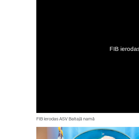
FIB ierodas ASV Baltajā namā