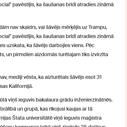
cial" pavēstījis, ka šaušanas brīdī atradies zināmā
aidām nav skaidrs, vai šāvējs mērķējis uz Trampu,
cial" pavēstījis, ka šaušanas brīdī atradies zināmā
es uzskata, ka šāvējs darbojies viens. Pēc
s, un pirmdien aizdomās turētajam tiks izvirzīta
v, mediji vēsta, ka aizturētais šāvējs esot 31
as Kalifornijā.
tūtā viņš ieguvis bakalaura grādu inženierzinātnēs.
 brālībā un grupā, kas rīkojusi kaujas ar tā
nijas Štata universitātē viņš ieguvis maģistra