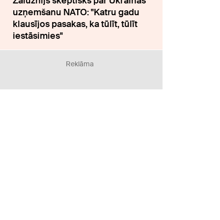
Zalužnijs skeptisks par Ukrainas
uzņemšanu NATO: "Katru gadu
klausījos pasakas, ka tūlīt, tūlīt
iestāsimies"
Reklāma