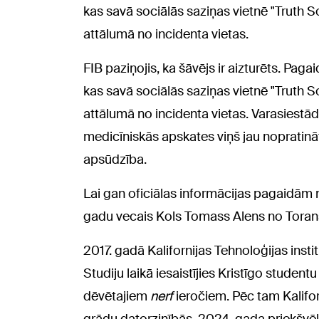
kas savā sociālās saziņas vietnē "Truth So
attālumā no incidenta vietas.
FIB paziņojis, ka šāvējs ir aizturēts. Pag
kas savā sociālās saziņas vietnē "Truth So
attālumā no incidenta vietas. Varasiestād
medicīniskās apskates viņš jau nopratināt
apsūdzība.
Lai gan oficiālas informācijas pagaidām na
gadu vecais Kols Tomass Alens no Torans
2017. gadā Kalifornijas Tehnoloģijas insti
Studiju laikā iesaistījies Kristīgo studentu
dēvētajiem
nerf
ieročiem. Pēc tam Kalifor