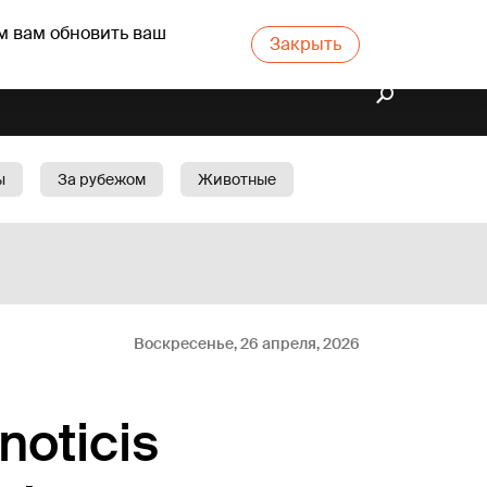
м вам обновить ваш
Закрыть
ы
За рубежом
Животные
rts
Бизнес
Cад
Воскресенье, 26 апреля, 2026
noticis