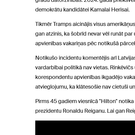
grādu datorzinībās. 2024. gada priekšvēl
demokrātu kandidātei Kamalai Herisai.
Tikmēr Tramps aicinājis visus amerikāņus 
gan atzinis, ka šobrīd nevar vēl runāt 
apvienības vakariņas pēc notikušā pārcelt
Notikušo incidentu komentējis arī Latvija
vardarbībai politikā nav vietas. Rinkēvič
korespondentu apvienības ikgadējo vakari
atvieglojumu, ka klātesošie nav cietuši un 
Pirms 45 gadiem viesnīcā "Hilton" notik
prezidentu Ronaldu Reiganu. Lai gan Rei