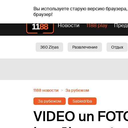
Прогн
чт, 06.08.2026.
+19
°C
Aisma, Askolds
Вы используете старую версию браузера,
браузер!
Новости
1188 play
Пред
360 Ziņas
Развлечение
Отдых
Oбщество
Актуально
Трафик
1188 новости
За рубежом
За рубежом
Sabiedrība
VIDEO un FOTO