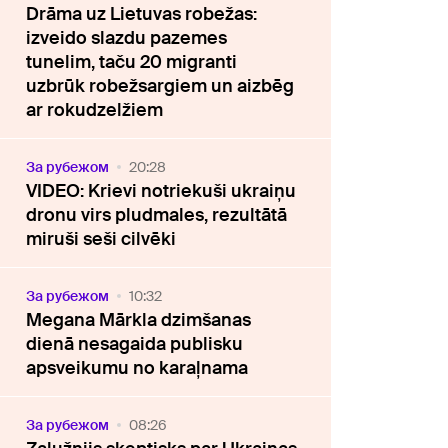
Drāma uz Lietuvas robežas:
izveido slazdu pazemes
tunelim, taču 20 migranti
uzbrūk robežsargiem un aizbēg
ar rokudzelžiem
За рубежом
20:28
VIDEO: Krievi notriekuši ukraiņu
dronu virs pludmales, rezultātā
miruši seši cilvēki
За рубежом
10:32
Megana Mārkla dzimšanas
dienā nesagaida publisku
apsveikumu no karaļnama
За рубежом
08:26