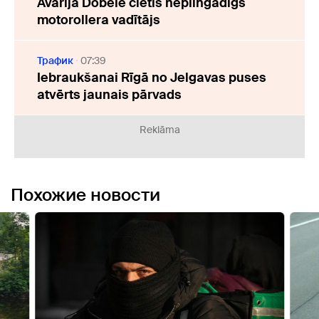
Avārijā Dobelē cietis nepilngadīgs
motorollera vadītājs
Трафик
07:39
Iebraukšanai Rīgā no Jelgavas puses
atvērts jaunais pārvads
Reklāma
Похожие новости