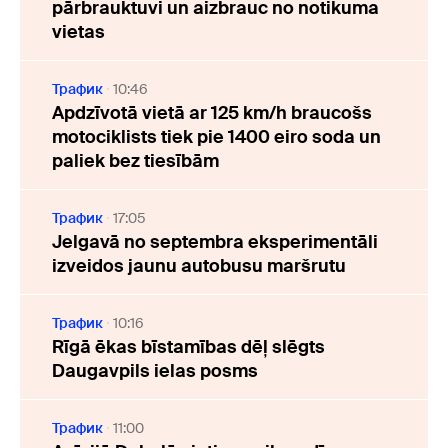
pārbrauktuvi un aizbrauc no notikuma
vietas
Трафик
10:46
Apdzīvotā vietā ar 125 km/h braucošs
motociklists tiek pie 1400 eiro soda un
paliek bez tiesībām
Трафик
17:05
Jelgavā no septembra eksperimentāli
izveidos jaunu autobusu maršrutu
Трафик
10:16
Rīgā ēkas bīstamības dēļ slēgts
Daugavpils ielas posms
Трафик
11:00