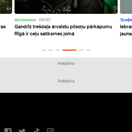
Актуально
06:03
Траф
ras
Gandrīz trešdaļa ārvalstu pilsoņu pārkāpumu
Iebra
Rīgā ir ceļu satiksmes jomā
jauna
Reklāma
Reklāma