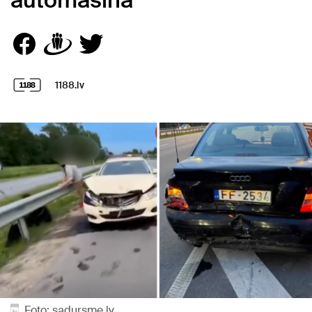
automašīnā
1188.lv
Foto: sadursme.lv