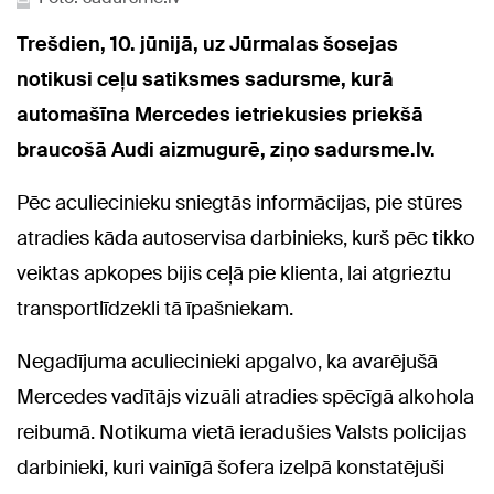
Trešdien, 10. jūnijā, uz Jūrmalas šosejas
notikusi ceļu satiksmes sadursme, kurā
automašīna Mercedes ietriekusies priekšā
braucošā Audi aizmugurē, ziņo sadursme.lv.
Pēc aculiecinieku sniegtās informācijas, pie stūres
atradies kāda autoservisa darbinieks, kurš pēc tikko
veiktas apkopes bijis ceļā pie klienta, lai atgrieztu
transportlīdzekli tā īpašniekam.
Negadījuma aculiecinieki apgalvo, ka avarējušā
Mercedes vadītājs vizuāli atradies spēcīgā alkohola
reibumā. Notikuma vietā ieradušies Valsts policijas
darbinieki, kuri vainīgā šofera izelpā konstatējuši