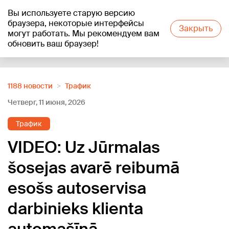
Вы используете старую версию
+24
°C
браузера, некоторые интерфейсы
Закрыть
могут работать. Мы рекомендуем вам
обновить ваш браузер!
Reklāma
1188 новости
Трафик
Четверг, 11 июня, 2026
Трафик
VIDEO: Uz Jūrmalas
šosejas avarē reibumā
esošs autoservisa
darbinieks klienta