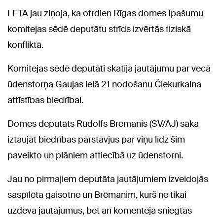
LETA jau ziņoja, ka otrdien Rīgas domes Īpašumu
komitejas sēdē deputātu strīds izvērtās fiziskā
konfliktā.
Komitejas sēdē deputāti skatīja jautājumu par vecā
ūdenstorņa Gaujas ielā 21 nodošanu Čiekurkalna
attīstības biedrībai.
Domes deputāts Rūdolfs Brēmanis (SV/AJ) sāka
iztaujāt biedrības pārstāvjus par viņu līdz šim
paveikto un plāniem attiecībā uz ūdenstorni.
Jau no pirmajiem deputāta jautājumiem izveidojās
saspīlēta gaisotne un Brēmanim, kurš ne tikai
uzdeva jautājumus, bet arī komentēja sniegtās