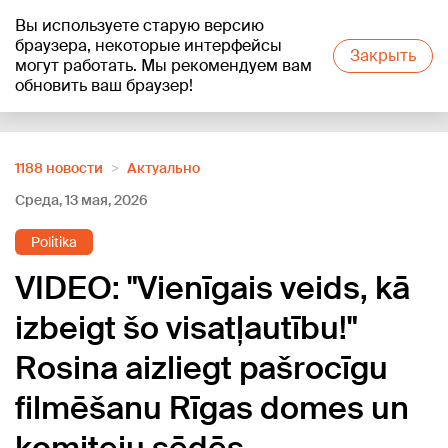
Вы используете старую версию
+17
°C
браузера, некоторые интерфейсы
Закрыть
могут работать. Мы рекомендуем вам
обновить ваш браузер!
Reklāma
1188 новости
Актуально
Среда, 13 мая, 2026
Politika
VIDEO: "Vienīgais veids, kā
izbeigt šo visatļautību!"
Rosina aizliegt pašrocīgu
filmēšanu Rīgas domes un