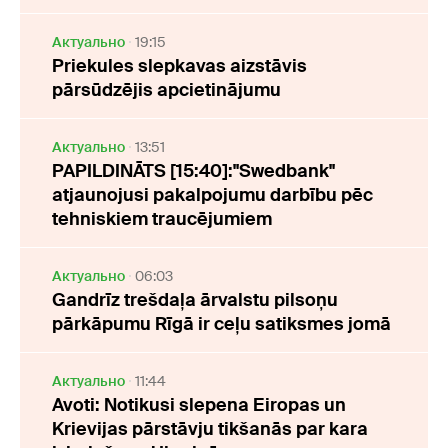
Актуально
19:15
Priekules slepkavas aizstāvis
pārsūdzējis apcietinājumu
Актуально
13:51
PAPILDINĀTS [15:40]:"Swedbank"
atjaunojusi pakalpojumu darbību pēc
tehniskiem traucējumiem
Актуально
06:03
Gandrīz trešdaļa ārvalstu pilsoņu
pārkāpumu Rīgā ir ceļu satiksmes jomā
Актуально
11:44
Avoti: Notikusi slepena Eiropas un
Krievijas pārstāvju tikšanās par kara