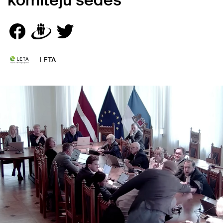
komiteju sēdēs
LETA