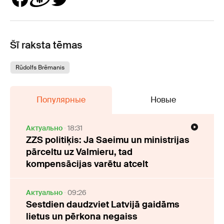
Šī raksta tēmas
Rūdolfs Brēmanis
Популярные
Новые
Актуально
18:31
ZZS politiķis: Ja Saeimu un ministrijas
pārceltu uz Valmieru, tad
kompensācijas varētu atcelt
Актуально
09:26
Sestdien daudzviet Latvijā gaidāms
lietus un pērkona negaiss