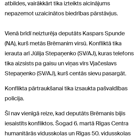
atbildes, vairākkārt tika izteikts aicinājums
nepazemot uzaicinātos biedrības pārstāvjus.
Vienā brīdī neizturēja deputāts Kaspars Spunde
(NA), kurš metās Brēmanim virsū. Konfliktā tika
ierauta arī Jūlija Stepaņenko (SV/AJ), kuras telefons
tika aizsists pa gaisu un viņas vīrs Vjačeslavs
Stepaņenko (SV/AJ), kurš centās sievu pasargāt.
Konflikta pārtraukšanai tika izsaukta pašvaldības
policija.
Šī nav vienīgā reize, kad deputāts Brēmanis bijis
iesaistīts konfliktos. Šogad 6. martā Rīgas Centra
humanitārās vidusskolas un Rīgas 50. vidusskolas