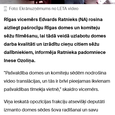
Foto: Ekrānuzņēmums no LETA video
Rīgas vicemērs Edvards Ratnieks (NA) rosina
aizliegt pašrocīgu Rīgas domes un komiteju
sēžu filmēšanu, lai tādā veidā uzlabotu domes
darba kvalitāti un izrādītu cieņu citiem sēžu
dalībniekiem, informēja Ratnieka padomniece
Inese Ozoliņa.
"Pašvaldība domes un komiteju sēdēm nodrošina
video translācijas, un tās ir brīvi pieejamas ikvienam
pašvaldības tīmekļa vietnē," skaidro vicemērs.
Viņa ieskatā opozīcijas frakciju atsevišķi deputāti
izmanto domes sēdes šova radīšanai un savu