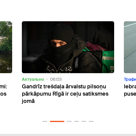
Трафик
07:39
Траф
ņu
Iebraukšanai Rīgā no Jelgavas
Viss
mes
puses atvērts jaunais pārvads
Debe
būs 
Agl