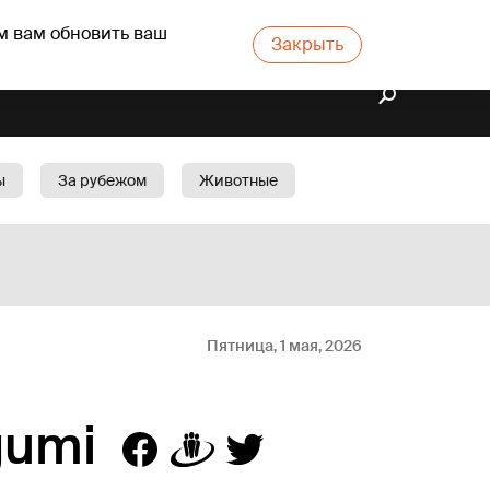
м вам обновить ваш
Закрыть
ы
За рубежом
Животные
rts
Бизнес
Cад
Пятница, 1 мая, 2026
gumi