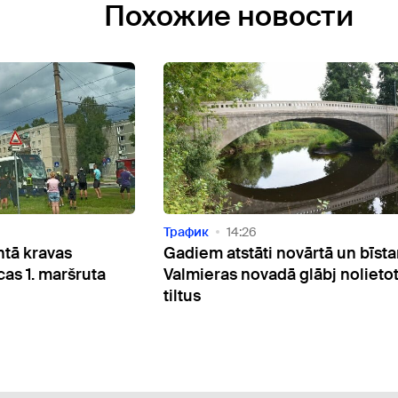
Похожие новости
Актуально
06:03
ārtā un bīstami:
Gandrīz trešdaļa ārvalstu pilso
glābj nolietotos
pārkāpumu Rīgā ir ceļu satiks
jomā