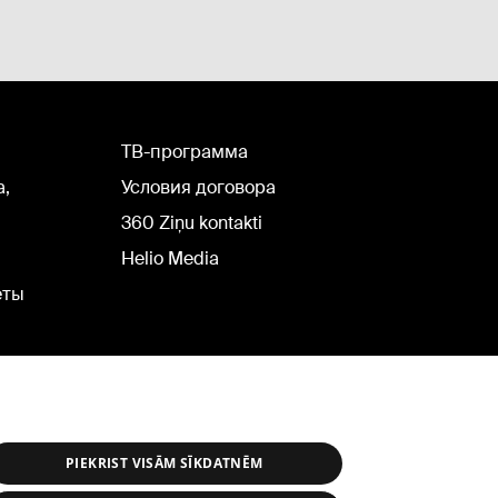
TВ-программа
а,
Условия договора
360 Ziņu kontakti
Helio Media
еты
PIEKRIST VISĀM SĪKDATNĒM