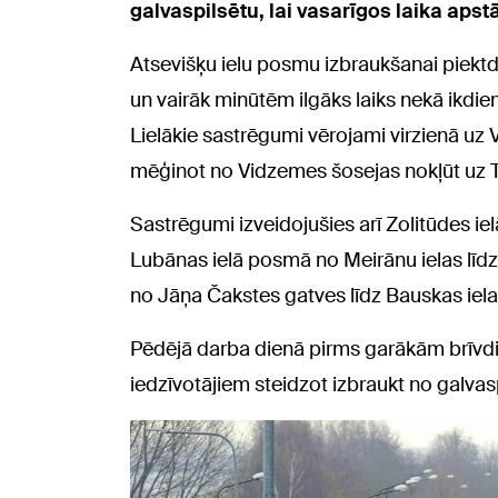
galvaspilsētu, lai vasarīgos laika apst
Atsevišķu ielu posmu izbraukšanai piekt
un vairāk minūtēm ilgāks laiks nekā ikdie
Lielākie sastrēgumi vērojami virzienā uz Vi
mēģinot no Vidzemes šosejas nokļūt uz Ta
Sastrēgumi izveidojušies arī Zolitūdes ie
Lubānas ielā posmā no Meirānu ielas līdz 
no Jāņa Čakstes gatves līdz Bauskas ielai
Pēdējā darba dienā pirms garākām brīvd
iedzīvotājiem steidzot izbraukt no galvas