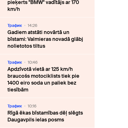
pieķerts "BMW" vadītājs ar 170
km/h
Трафик
14:26
Gadiem atstāti novārtā un
bīstami: Valmieras novadā glābj
nolietotos tiltus
Трафик
10:46
Apdzīvotā vietā ar 125 km/h
braucošs motociklists tiek pie
1400 eiro soda un paliek bez
tiesībām
Трафик
10:16
Rīgā ēkas bīstamības dēļ slēgts
Daugavpils ielas posms