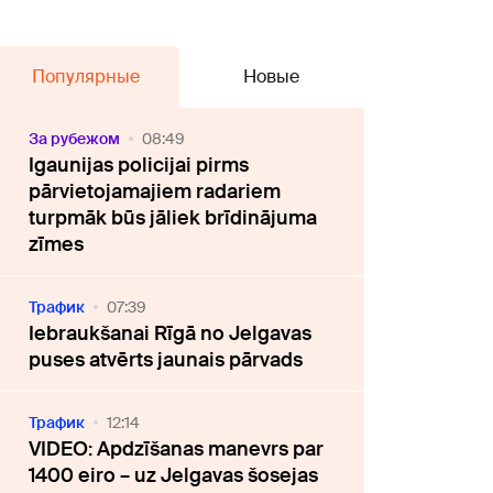
Популярные
Новые
За рубежом
08:49
Igaunijas policijai pirms
pārvietojamajiem radariem
turpmāk būs jāliek brīdinājuma
zīmes
Трафик
07:39
Iebraukšanai Rīgā no Jelgavas
puses atvērts jaunais pārvads
Трафик
12:14
VIDEO: Apdzīšanas manevrs par
1400 eiro – uz Jelgavas šosejas