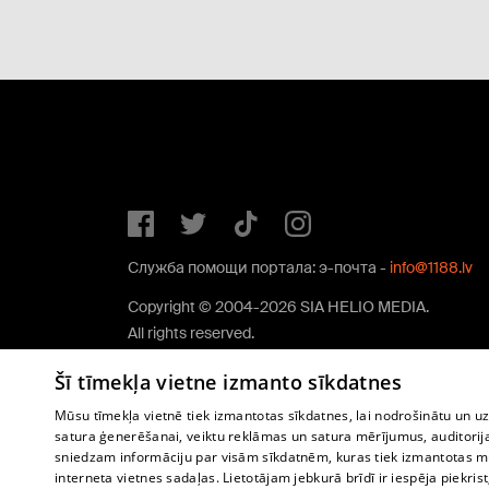
Служба помощи портала: э-почта -
info@1188.lv
Copyright © 2004-2026 SIA HELIO MEDIA.
All rights reserved.
Šī tīmekļa vietne izmanto sīkdatnes
Mūsu tīmekļa vietnē tiek izmantotas sīkdatnes, lai nodrošinātu un u
satura ģenerēšanai, veiktu reklāmas un satura mērījumus, auditorij
sniedzam informāciju par visām sīkdatnēm, kuras tiek izmantotas mū
interneta vietnes sadaļas. Lietotājam jebkurā brīdī ir iespēja piekrist