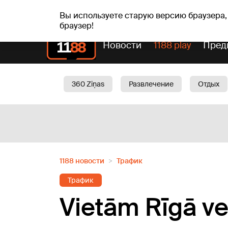
пт, 07.08.2026.
+20
°C
Alfrēds, Fredis, Madars
Вы используете старую версию браузера,
браузер!
Новости
1188 play
Пред
360 Ziņas
Развлечение
Отдых
Oбщество
Актуально
Трафик
1188 новости
Трафик
Трафик
Vietām Rīgā ve