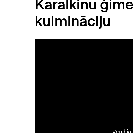
Karalkinu ģim
kulmināciju