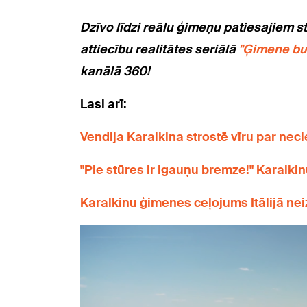
Dzīvo līdzi reālu ģimeņu pa
tiesajiem s
attiecību realitātes seriālā
"Ģimene bu
kanālā 360!
Lasi arī:
Vendija Karalkina strostē vīru par neci
"Pie stūres ir igauņu bremze!" Karalkin
Karalkinu ģimenes ceļojums Itālijā ne