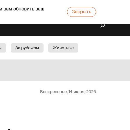
м вам обновить ваш
Закрыть
ы
За рубежом
Животные
rts
Бизнес
Cад
Воскресенье, 14 июня, 2026
e