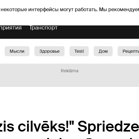
Прогноз погоды
Гороскопы
vefa
 некоторые интерфейсы могут работать. Мы рекомендуе
приятия
Транспорт
Мысли
Здоровье
Testi
Дом
Рецепт
Красота
Дети
Машина
1188 play
Spo
Reklāma
zis cilvēks!" Spriedz