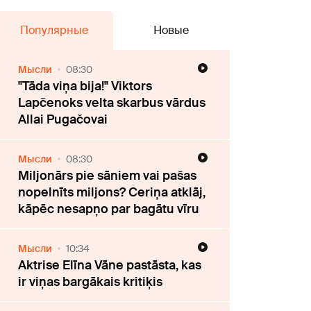
Популярные
Новые
Мысли
08:30
"Tāda viņa bija!" Viktors
Lapčenoks velta skarbus vārdus
Allai Pugačovai
Мысли
08:30
Miljonārs pie sāniem vai pašas
nopelnīts miljons? Ceriņa atklāj,
kāpēc nesapņo par bagātu vīru
Мысли
10:34
Aktrise Elīna Vāne pastāsta, kas
ir viņas bargākais kritiķis