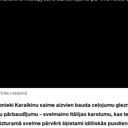
 rīcību ceļojumā
ībnieki Karalkinu saime aizvien bauda
ceļojumu glezn
u pārbaudījumu – svelmaino Itālijas karstumu, kas t
Neizturamā svelme pārvērš šķietami idilliskās pusdi