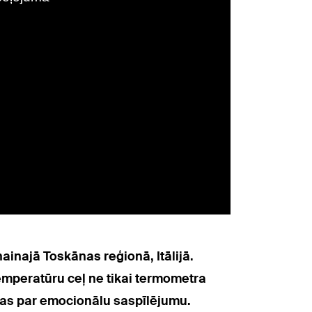
ainajā Toskānas reģionā, Itālijā.
emperatūru ceļ ne tikai termometra
enas par emocionālu saspīlējumu.