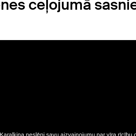
enes ceļojumā sasni