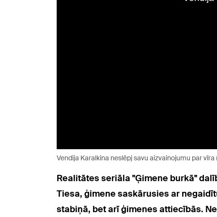
Vendija Karalkina neslēpj savu aizvainojumu par vīra
Realitātes seriāla "Ģimene burkā" dal
Tiesa, ģimene saskārusies ar negaidīt
stabiņā, bet arī ģimenes attiecībās. 