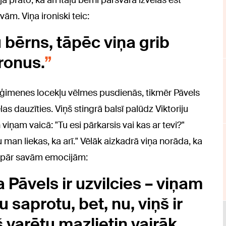
 prāto, ka arī itāļu bērni pārsvarā izvēlas ēst
m. Viņa ironiski teic:
u bērns, tāpēc viņa grib
ronus.
ģimenes locekļu vēlmes pusdienās, tikmēr Pāvels
as dauzīties. Viņš stingrā balsī palūdz Viktoriju
viņam vaicā: "Tu esi pārkarsis vai kas ar tevi?"
u man liekas, ka arī." Vēlāk aizkadrā viņa norāda, ka
īt pār savām emocijām:
 Pāvels ir uzvilcies – viņam
su saprotu, bet, nu, viņš ir
š varētu mazlietiņ vairāk