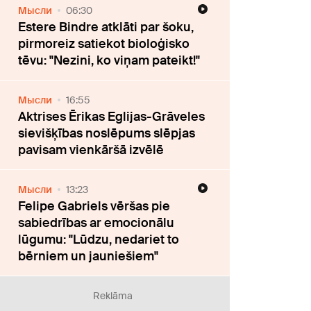
Мысли
06:30
Estere Bindre atklāti par šoku,
pirmoreiz satiekot bioloģisko
tēvu: "Nezini, ko viņam pateikt!"
Мысли
16:55
Aktrises Ērikas Eglijas-Grāveles
sievišķības noslēpums slēpjas
pavisam vienkāršā izvēlē
Мысли
13:23
Felipe Gabriels vēršas pie
sabiedrības ar emocionālu
lūgumu: "Lūdzu, nedariet to
bērniem un jauniešiem"
Reklāma