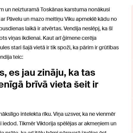
ām un neizturamā Toskānas karstuma nonākusi
a ar Pāvelu un mazo meitiņu Viku apmeklē kādu no
ienas laikā ir atvērtas. Vendija neslēpj, ka šī
rots viņas ikdienai. Kaut arī ģimene cerēja
es stari šajā vietā ir tik spoži, ka pārim ir grūtības
ndija teic:
, es jau zināju, ka tas
nīgā brīvā vieta šeit ir
ākslīgo intelekta rīku. Viņa uzsver, ka ne vienmēr
kti iedod. Tikmēr Viktorija spēlējas ar akmeņiem un