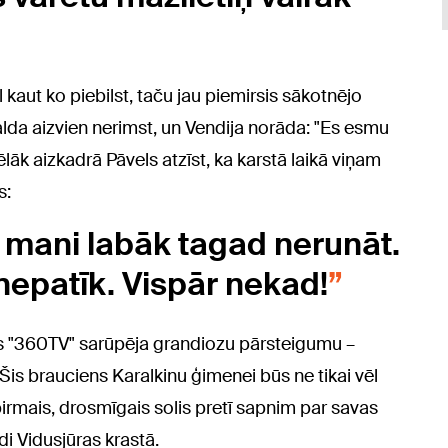
l kaut ko piebilst, taču jau piemirsis sākotnējo
alda aizvien nerimst, un Vendija norāda: "Es esmu
Vēlāk aizkadrā Pāvels atzīst, ka karstā laikā viņam
s:
ar mani labāk tagad nerunāt.
epatīk. Vispār nekad!
ls "360TV" sarūpēja grandiozu pārsteigumu –
is brauciens Karalkinu ģimenei būs ne tikai vēl
pirmais, drosmīgais solis pretī sapnim par savas
di Vidusjūras krastā.