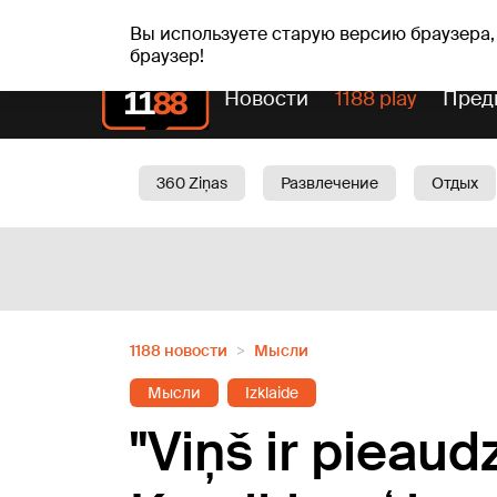
вс, 09.08.2026.
+23
°C
Genoveva, Madara, Geno
Вы используете старую версию браузера,
браузер!
Новости
1188 play
Пред
360 Ziņas
Развлечение
Отдых
Oбщество
Актуально
Трафик
1188 новости
Мысли
Мысли
Izklaide
"Viņš ir pieaud