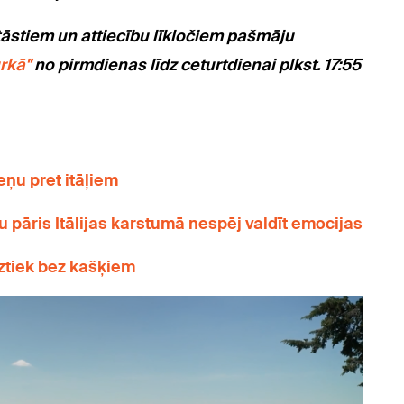
tāstiem un attiecību līkločiem pašmāju
rkā"
no pirmdienas līdz ceturtdienai plkst. 17:55
eņu pret itāļiem
u pāris Itālijas karstumā nespēj valdīt emocijas
iztiek bez kašķiem