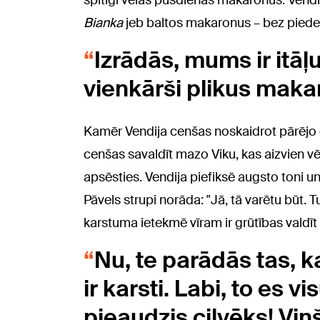
spītīgi vēlas pusdienās makaronus. Vendija
Bianka
jeb baltos makaronus – bez piedevā
Izrādās, mums ir itāļ
vienkārši plikus maka
Kamēr Vendija cenšas noskaidrot pārējo 
cenšas savaldīt mazo Viku, kas aizvien vēl
apsēsties. Vendija piefiksē augsto toni un 
Pāvels strupi norāda: "Jā, tā varētu būt. T
karstuma ietekmē vīram ir grūtības vald
Nu, te parādās tas, ka
ir karsti. Labi, to es vi
pieaudzis cilvēks! Viņ