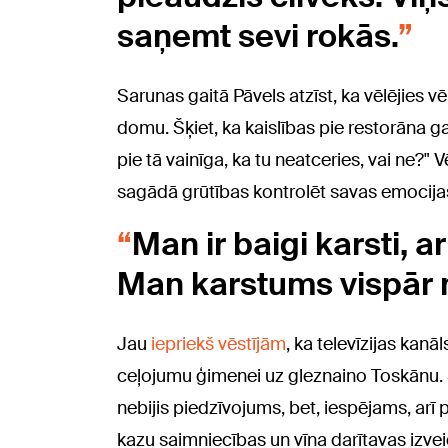
saņemt sevi rokās.
Sarunas gaitā Pāvels atzīst, ka vēlējies vē
domu. Šķiet, ka kaislības pie restorāna g
pie tā vainīga, ka tu neatceries, vai ne?" 
sagādā grūtības kontrolēt savas emocija
Man ir baigi karsti, 
Man karstums vispār n
Jau
iepriekš vēstījām
, ka t
elevīzijas kanā
ceļojumu ģimenei uz gleznaino Toskānu. Š
nebijis piedzīvojums, bet, iespējams, arī 
kazu saimniecības un vīna darītavas izvei