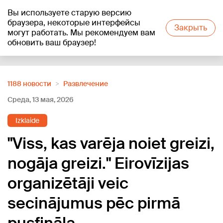
Вы используете старую версию
+18
°C
браузера, некоторые интерфейсы
Закрыть
могут работать. Мы рекомендуем вам
обновить ваш браузер!
Reklāma
1188 новости
Развлечение
Среда, 13 мая, 2026
Izklaide
"Viss, kas varēja noiet greizi,
nogāja greizi." Eirovīzijas
organizētāji veic
secinājumus pēc pirmā