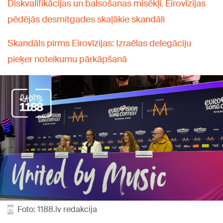
Diskvalifikācijas un balsošanas misēkļi. Eirovīzijas
pēdējās desmitgades skaļākie skandāli
Skandāls pirms Eirovīzijas: Izraēlas delegāciju
pieķer noteikumu pārkāpšanā
Foto: 1188.lv redakcija