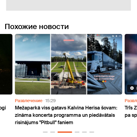
Похожие новости
Развлечение
15:29
Разв
ogi
Mežaparkā viss gatavs Kalvina Herisa šovam:
Trīs 
zināma koncerta programma un piedāvātais
pa s
risinājums "Pitbull" faniem