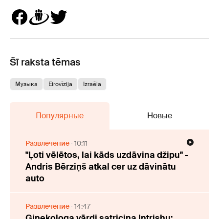
Šī raksta tēmas
Музыка
Eirovīzija
Izraēla
Популярные
Новые
Развлечение
10:11
"Ļoti vēlētos, lai kāds uzdāvina džipu" -
Andris Bērziņš atkal cer uz dāvinātu
auto
Развлечение
14:47
Ginekologa vārdi satricina Intrishu: