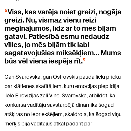
Viss, kas varēja noiet greizi, nogāja
greizi. Nu, vismaz vienu reizi
mēģinājumos, līdz ar to mēs bijām
gatavi. Patiesībā esmu nedaudz
vīlies, jo mēs bijām tik labi
sagatavojušies miksēkļiem… Mums
būs vēl viena iespēja rīt.
Gan Svarovska, gan Ostrovskis pauda lielu prieku
par klātienes skatītājiem, kuru emocijas piepildīja
lielo Eirovīzijas zāli Vīnē. Svarovska, atbildot, kā
konkursa vadītāju savstarpējā dinamika šogad
atšķiras no iepriekšējiem, skaidroja, ka šogad viņu
mērķis bija vadītājus atkal padarīt par