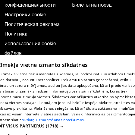
конфиденциальности
Билеты на поезд
Настройки cookie
Политическая реклама
Политика
использования cookie
файлов
Добавление
 tīmekļa vietne izmanto sīkdatnes
комментариев
 tīmekļa vietnē tiek izmantotas sīkdatnes, lai nodrošinātu un uzlabotu tīmek
nes darbību., nosūtītu personalizētu reklāmu un satura ģenerēšanai, veiktu
āmas un satura mērījumus, auditorijas datu apkopošanu, kā arī produktu izst
TВ-программа
zlabošanu. Zemāk sniedzam informāciju par visām sīkdatnēm, kuras tiek
Условия договора
ntotas mūsu tīmekļa vietnēs. Sīkdatnes var atšķirties atkarībā no apmeklētā
rneta vietnes sadaļas. Lietotājam jebkurā brīdī ir iespēja piekrist, atteikties va
360 Ziņu kontakti
īt savu piekrišanu. Piekrišanas sniegšana, kā arī tās atsaukšana vai mainīša
ecas uz visām interneta vietnes sadaļām. Vairāk informācijas par izmantotaj
Helio Media
atnēm skatīt
sīkdatņu izmantošanas noteikumos.
ĪT VISUS PARTNERUS
(1718) →
Служба помощи портала: э-почта -
info@1188.lv