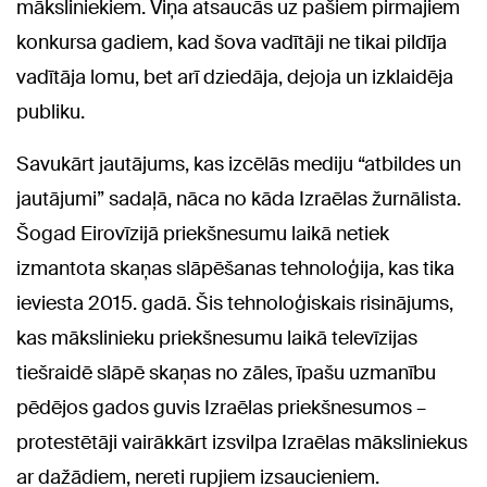
māksliniekiem. Viņa atsaucās uz pašiem pirmajiem
konkursa gadiem, kad šova vadītāji ne tikai pildīja
vadītāja lomu, bet arī dziedāja, dejoja un izklaidēja
publiku.
Savukārt jautājums, kas izcēlās mediju “atbildes un
jautājumi” sadaļā, nāca no kāda Izraēlas žurnālista.
Šogad Eirovīzijā priekšnesumu laikā netiek
izmantota skaņas slāpēšanas tehnoloģija, kas tika
ieviesta 2015. gadā. Šis tehnoloģiskais risinājums,
kas mākslinieku priekšnesumu laikā televīzijas
tiešraidē slāpē skaņas no zāles, īpašu uzmanību
pēdējos gados guvis Izraēlas priekšnesumos –
protestētāji vairākkārt izsvilpa Izraēlas māksliniekus
ar dažādiem, nereti rupjiem izsaucieniem.