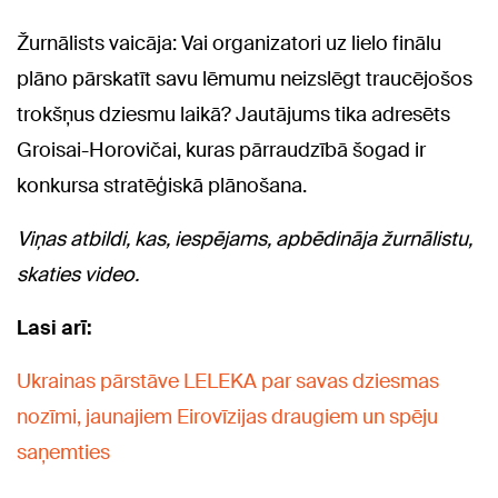
Žurnālists vaicāja: Vai organizatori uz lielo finālu
plāno pārskatīt savu lēmumu neizslēgt traucējošos
trokšņus dziesmu laikā? Jautājums tika adresēts
Groisai-Horovičai, kuras pārraudzībā šogad ir
konkursa stratēģiskā plānošana.
Viņas atbildi, kas, iespējams, apbēdināja žurnālistu,
skaties video.
Lasi arī:
Ukrainas pārstāve LELEKA par savas dziesmas
nozīmi, jaunajiem Eirovīzijas draugiem un spēju
saņemties