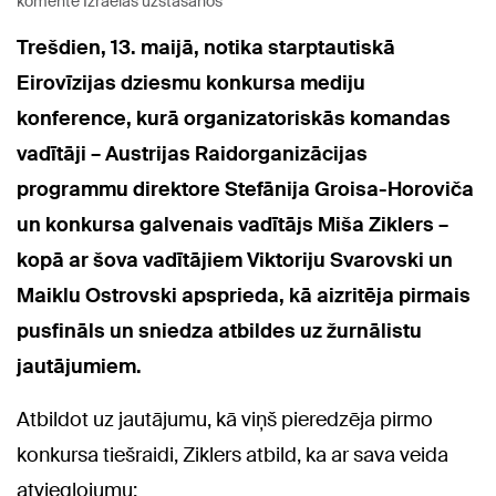
komentē Izraēlas uzstāšanos
Trešdien, 13. maijā, notika starptautiskā
Eirovīzijas dziesmu konkursa mediju
konference, kurā organizatoriskās komandas
vadītāji – Austrijas Raidorganizācijas
programmu direktore Stefānija Groisa-Horoviča
un konkursa galvenais vadītājs Miša Ziklers –
kopā ar šova vadītājiem Viktoriju Svarovski un
Maiklu Ostrovski apsprieda, kā aizritēja pirmais
pusfināls un sniedza atbildes uz žurnālistu
jautājumiem.
Atbildot uz jautājumu, kā viņš pieredzēja pirmo
konkursa tiešraidi, Ziklers atbild, ka ar sava veida
atvieglojumu: