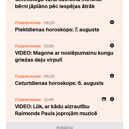
bērni jāplāno pēc iespējas ātrāk
Развлечение
06:20
Piektdienas horoskops: 7. augusts
Развлечение
10:08
VIDEO: Magone ar noslēpumainu kungu
griežas deju virpulī
Развлечение
06:20
Ceturtdienas horoskops: 6. augusts
Развлечение
12:48
VIDEO: Lūk, ar kādu aizrautību
Raimonds Pauls joprojām muzicē
Reklāma