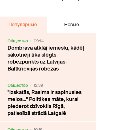
Популярные
Новые
Oбщество
09:14
Dombrava atklāj iemeslu, kādēļ
sākotnēji tika slēgts
robežpunkts uz Latvijas-
Baltkrievijas robežas
Oбщество
12:39
"Izskatās, Rasima ir sapinusies
melos..." Politiķes māte, kurai
piederot dzīvoklis Rīgā,
patiesībā strādā Latgalē
Oбщество
10:19