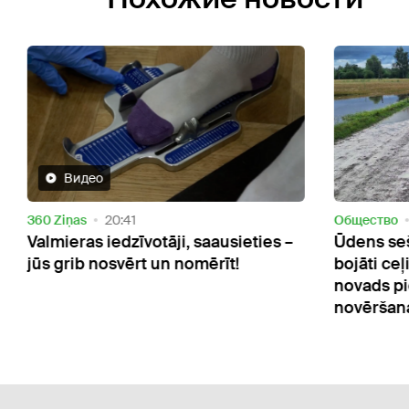
Oбщество
17:47
āji, saausieties –
Ūdens sešreiz pārsniedzis nor
n nomērīt!
bojāti ceļi un muzeja krājumi: T
novads piešķir naudu plūdu se
novēršanai