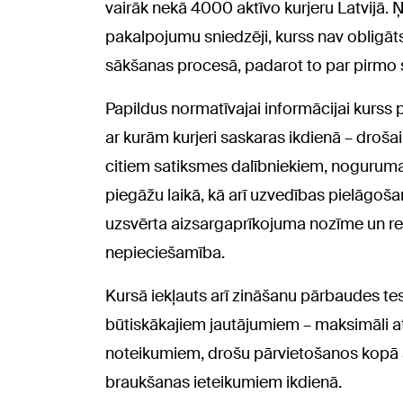
vairāk nekā 4000 aktīvo kurjeru Latvijā. Ņ
pakalpojumu sniedzēji, kurss nav obligāts
sākšanas procesā, padarot to par pirmo s
Papildus normatīvajai informācijai kurss p
ar kurām kurjeri saskaras ikdienā – drošai
citiem satiksmes dalībniekiem, nogurum
piegāžu laikā, kā arī uzvedības pielāgoša
uzsvērta aizsargaprīkojuma nozīme un re
nepieciešamība.
Kursā iekļauts arī zināšanu pārbaudes test
būtiskākajiem jautājumiem – maksimāli a
noteikumiem, drošu pārvietošanos kopā a
braukšanas ieteikumiem ikdienā.