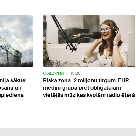
ство
15:28
Oбщество
14:10
a zona 12 miljonu tirgum: EHR
Pētījums atklāj sku
ju grupa pret obligātajām
Latviešu ģimenes 
ējās mūzikas kvotām radio ēterā
vairāk nekā lietuv