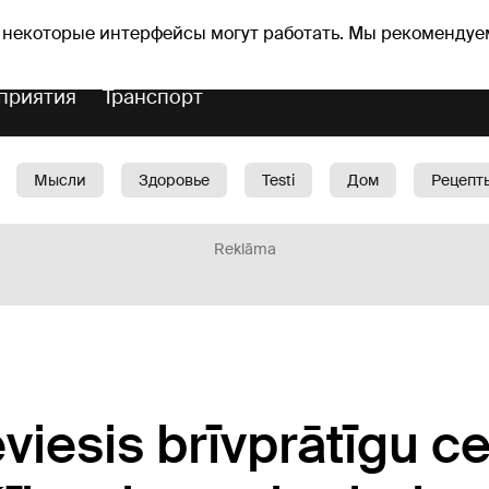
Прогноз погоды
Гороскопы
 некоторые интерфейсы могут работать. Мы рекомендуе
приятия
Транспорт
Мысли
Здоровье
Testi
Дом
Рецепт
Красота
Дети
Машина
1188 play
Spo
Reklāma
eviesis brīvprātīgu c