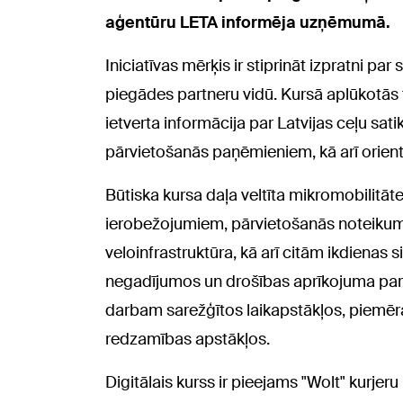
aģentūru LETA informēja uzņēmumā.
Iniciatīvas mērķis ir stiprināt izpratni pa
piegādes partneru vidū. Kursā aplūkotās t
ietverta informācija par Latvijas ceļu s
pārvietošanās paņēmieniem, kā arī orien
Būtiska kursa daļa veltīta mikromobilitāt
ierobežojumiem, pārvietošanās noteiku
veloinfrastruktūra, kā arī citām ikdienas 
negadījumos un drošības aprīkojuma pareiz
darbam sarežģītos laikapstākļos, piemēr
redzamības apstākļos.
Digitālais kurss ir pieejams "Wolt" kurjer