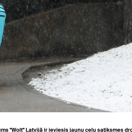
s "Wolt" Latvijā ir ieviesis jaunu ceļu satiksmes dr