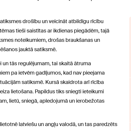
r satiksmes drošību un veicināt atbildīgu rīcību
ēmas tieši saistītas ar ikdienas piegādēm, tajā
atiksmes noteikumiem, drošas braukšanas un
tēšanos jauktā satiksmē.
ei un tās regulējumam, tai skaitā ātruma
miem pa ietvēm gadījumos, kad nav pieejama
situācijām satiksmē. Kursā skaidrota arī rīcība
a lietošana. Papildus tiks sniegti ieteikumi
am, lietū, sniegā, apledojumā un ierobežotas
u lietotnē latviešu un angļu valodā, un tas paredzēts