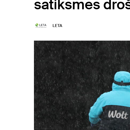
satiksmes droš
LETA