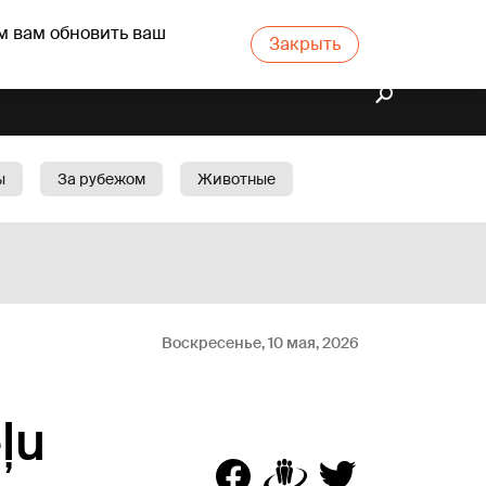
м вам обновить ваш
Закрыть
ы
За рубежом
Животные
rts
Бизнес
Cад
Воскресенье, 10 мая, 2026
eļu