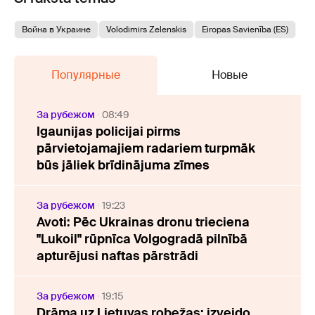
Война в Украине
Volodimirs Zelenskis
Eiropas Savienība (ES)
Популярные
Новые
За рубежом
08:49
Igaunijas policijai pirms
pārvietojamajiem radariem turpmāk
būs jāliek brīdinājuma zīmes
За рубежом
19:23
Avoti: Pēc Ukrainas dronu trieciena
"Lukoil" rūpnīca Volgogradā pilnībā
apturējusi naftas pārstrādi
За рубежом
19:15
Drāma uz Lietuvas robežas: izveido