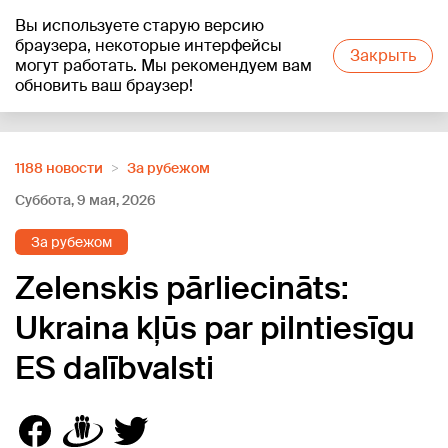
Вы используете старую версию
+16
°C
браузера, некоторые интерфейсы
Закрыть
могут работать. Мы рекомендуем вам
обновить ваш браузер!
Reklāma
1188 новости
За рубежом
Суббота, 9 мая, 2026
За рубежом
Zelenskis pārliecināts:
Ukraina kļūs par pilntiesīgu
ES dalībvalsti