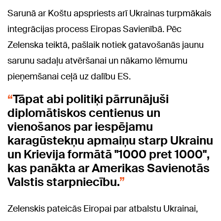
Sarunā ar Koštu apspriests arī Ukrainas turpmākais
integrācijas process Eiropas Savienībā. Pēc
Zelenska teiktā, pašlaik notiek gatavošanās jaunu
sarunu sadaļu atvēršanai un nākamo lēmumu
pieņemšanai ceļā uz dalību ES.
Tāpat abi politiķi pārrunājuši
diplomātiskos centienus un
vienošanos par iespējamu
karagūstekņu apmaiņu starp Ukrainu
un Krievija formātā "1000 pret 1000",
kas panākta ar Amerikas Savienotās
Valstis starpniecību.
Zelenskis pateicās Eiropai par atbalstu Ukrainai,