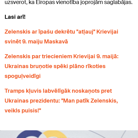
uzsverot, ka Eiropas vienotība joprojām saglabājas.
Lasi arī!
Zelenskis ar īpašu dekrētu "atļauj" Krievijai
svinēt 9. maiju Maskavā
Zelenskis par triecieniem Krievijai 9. maijā:
Ukrainas bruņotie spēki plāno rīkoties
spoguļveidīgi
Tramps kļuvis labvēlīgāk noskaņots pret
Ukrainas prezidentu: "Man patīk Zelenskis,
veikls puisis!"