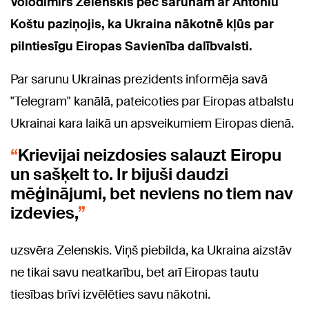
Volodimirs Zelenskis pēc sarunām ar Antoniu
Koštu paziņojis, ka Ukraina nākotnē kļūs par
pilntiesīgu Eiropas Savienība dalībvalsti.
Par sarunu Ukrainas prezidents informēja savā
"Telegram" kanālā, pateicoties par Eiropas atbalstu
Ukrainai kara laikā un apsveikumiem Eiropas dienā.
Krievijai neizdosies salauzt Eiropu
un sašķelt to. Ir bijuši daudzi
mēģinājumi, bet neviens no tiem nav
izdevies,
uzsvēra Zelenskis. Viņš piebilda, ka Ukraina aizstāv
ne tikai savu neatkarību, bet arī Eiropas tautu
tiesības brīvi izvēlēties savu nākotni.