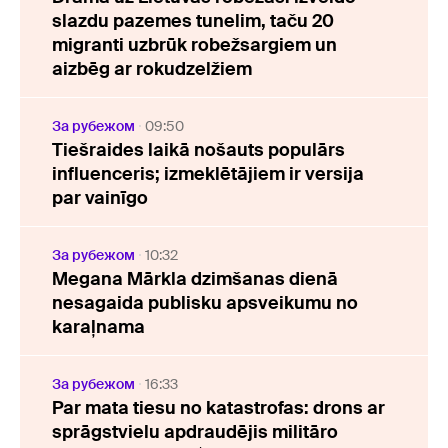
slazdu pazemes tunelim, taču 20
migranti uzbrūk robežsargiem un
aizbēg ar rokudzelžiem
За рубежом
09:50
Tiešraides laikā nošauts populārs
influenceris; izmeklētājiem ir versija
par vainīgo
За рубежом
10:32
Megana Mārkla dzimšanas dienā
nesagaida publisku apsveikumu no
karaļnama
За рубежом
16:33
Par mata tiesu no katastrofas: drons ar
sprāgstvielu apdraudējis militāro