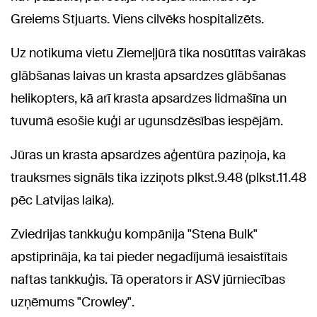
Greiems Stjuarts. Viens cilvēks hospitalizēts.
Uz notikuma vietu Ziemeļjūrā tika nosūtītas vairākas
glābšanas laivas un krasta apsardzes glābšanas
helikopters, kā arī krasta apsardzes lidmašīna un
tuvumā esošie kuģi ar ugunsdzēsības iespējām.
Jūras un krasta apsardzes aģentūra paziņoja, ka
trauksmes signāls tika izziņots plkst.9.48 (plkst.11.48
pēc Latvijas laika).
Zviedrijas tankkuģu kompānija "Stena Bulk"
apstiprināja, ka tai pieder negadījumā iesaistītais
naftas tankkuģis. Tā operators ir ASV jūrniecības
uzņēmums "Crowley".