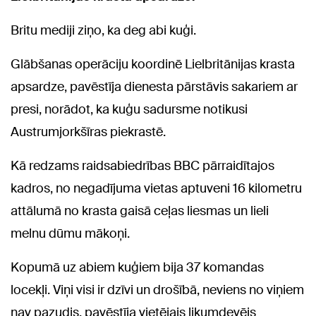
Britu mediji ziņo, ka deg abi kuģi.
Glābšanas operāciju koordinē Lielbritānijas krasta
apsardze, pavēstīja dienesta pārstāvis sakariem ar
presi, norādot, ka kuģu sadursme notikusi
Austrumjorkšīras piekrastē.
Kā redzams raidsabiedrības BBC pārraidītajos
kadros, no negadījuma vietas aptuveni 16 kilometru
attālumā no krasta gaisā ceļas liesmas un lieli
melnu dūmu mākoņi.
Kopumā uz abiem kuģiem bija 37 komandas
locekļi. Viņi visi ir dzīvi un drošībā, neviens no viņiem
nav pazudis, pavēstīja vietējais likumdevējs