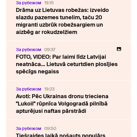
За рубежом
19:15
Drāma uz Lietuvas robežas: izveido
slazdu pazemes tunelim, taču 20
migranti uzbrūk robežsargiem un
aizbēg ar rokudzelžiem
За рубежом
09:37
FOTO, VIDEO: Par laimi līdz Latvijai
neatnāca… Lietuvā ceturtdien plosījies
spēcīgs negaiss
За рубежом
19:23
Avoti: Pēc Ukrainas dronu trieciena
"Lukoil" rūpnīca Volgogradā pilnībā
apturējusi naftas pārstrādi
За рубежом
09:50
Tiešraides laikā nošauts populārs