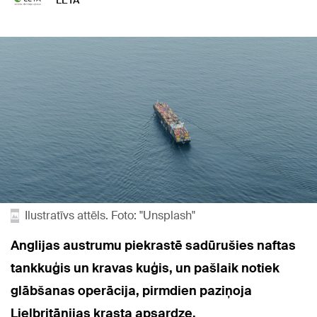
LETA
Ilustratīvs attēls. Foto: "Unsplash"
Anglijas austrumu piekrastē sadūrušies naftas
tankkuģis un kravas kuģis, un pašlaik notiek
glābšanas operācija, pirmdien paziņoja
Lielbritānijas krasta apsardze.