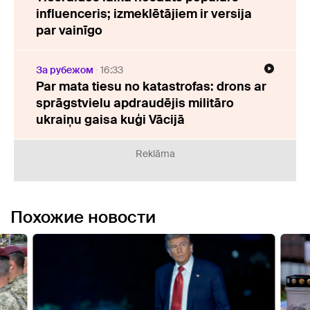
influenceris; izmeklētājiem ir versija
par vainīgo
За рубежом
16:33
Par mata tiesu no katastrofas: drons ar
sprāgstvielu apdraudējis militāro
ukraiņu gaisa kuģi Vācijā
Reklāma
Похожие новости