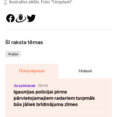
Ilustratīvs attēls. Foto: "Unsplash"
Šī raksta tēmas
Anglija
Популярные
Новые
За рубежом
08:49
Igaunijas policijai pirms
pārvietojamajiem radariem turpmāk
būs jāliek brīdinājuma zīmes