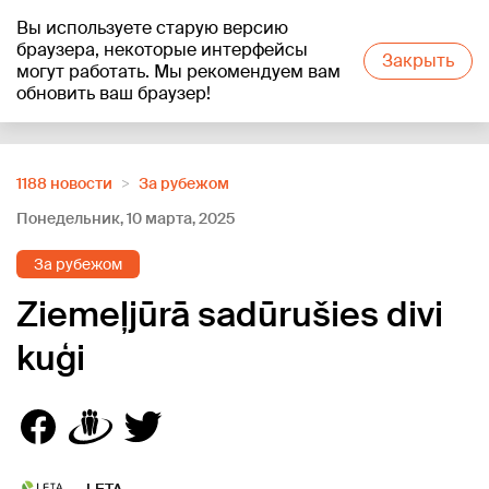
Вы используете старую версию
+21
°C
браузера, некоторые интерфейсы
Закрыть
могут работать. Мы рекомендуем вам
обновить ваш браузер!
Reklāma
1188 новости
За рубежом
Понедельник, 10 марта, 2025
За рубежом
Ziemeļjūrā sadūrušies divi
kuģi