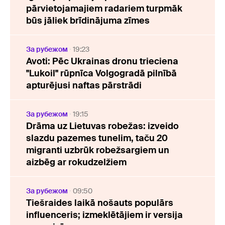
pārvietojamajiem radariem turpmāk
būs jāliek brīdinājuma zīmes
За рубежом
19:23
Avoti: Pēc Ukrainas dronu trieciena
"Lukoil" rūpnīca Volgogradā pilnībā
apturējusi naftas pārstrādi
За рубежом
19:15
Drāma uz Lietuvas robežas: izveido
slazdu pazemes tunelim, taču 20
migranti uzbrūk robežsargiem un
aizbēg ar rokudzelžiem
За рубежом
09:50
Tiešraides laikā nošauts populārs
influenceris; izmeklētājiem ir versija