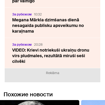
par vainīgo
За рубежом
10:32
Megana Mārkla dzimšanas dienā
nesagaida publisku apsveikumu no
karaļnama
За рубежом
20:28
VIDEO: Krievi notriekuši ukraiņu dronu
virs pludmales, rezultātā miruši seši
cilvēki
Reklāma
Похожие новости