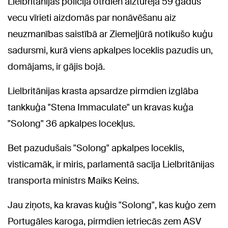
Lielbritānijas policija otrdien aizturēja 59 gadus
vecu vīrieti aizdomās par nonāvēšanu aiz
neuzmanības saistībā ar Ziemeļjūrā notikušo kuģu
sadursmi, kurā viens apkalpes loceklis pazudis un,
domājams, ir gājis bojā.
Lielbritānijas krasta apsardze pirmdien izglāba
tankkuģa "Stena Immaculate" un kravas kuģa
"Solong" 36 apkalpes locekļus.
Bet pazudušais "Solong" apkalpes loceklis,
visticamāk, ir miris, parlamentā sacīja Lielbritānijas
transporta ministrs Maiks Keins.
Jau ziņots, ka kravas kuģis "Solong", kas kuģo zem
Portugāles karoga, pirmdien ietriecās zem ASV