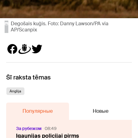
Degošais kuģis. Foto: Danny Lawson/PA via
AP/Scanpix
Šī raksta tēmas
Anglija
Популярные
Новые
За рубежом
08:49
Igaunijas policijai pirms