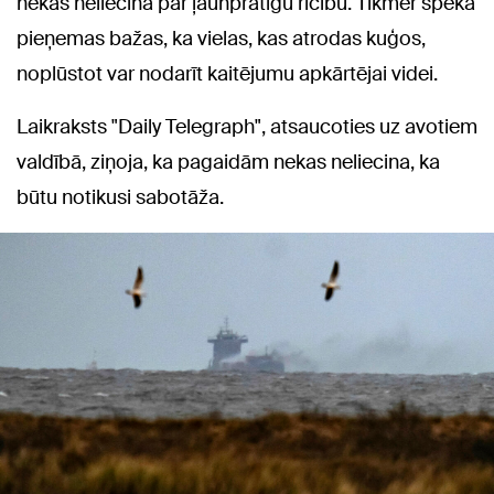
nekas neliecina par ļaunprātīgu rīcību. Tikmēr spēkā
pieņemas bažas, ka vielas, kas atrodas kuģos,
noplūstot var nodarīt kaitējumu apkārtējai videi.
Laikraksts "Daily Telegraph", atsaucoties uz avotiem
valdībā, ziņoja, ka pagaidām nekas neliecina, ka
būtu notikusi sabotāža.