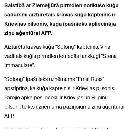
Saistībā ar Ziemeļjūrā pirmdien notikušo kuģu
sadursmi aizturētais kravas kuģa kapteinis ir
Krievijas pilsonis, kuģa īpašnieks apliecināja
ziņu aģentūrai AFP.
Aizturēts kravas kuģa "Solong" kapteinis. Viņa
vadītais kuģis pirmdien ietriecās tankkuģī "Stena
Immaculate".
"Solong" īpašnieks uzņēmums "Ernst Russ"
apstiprina, ka kuģa kapteinis ir Krievijas pilsonis.
Pārējie apkalpes locekļi ir Krievijas un Filipīnu
pilsoņi, teikts uzņēmuma paziņojumā ziņu aģentūrai
AFP.