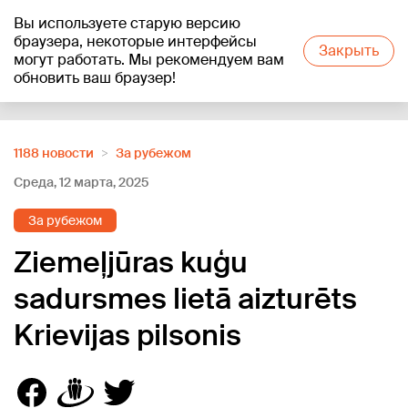
Вы используете старую версию
+25
°C
браузера, некоторые интерфейсы
Закрыть
могут работать. Мы рекомендуем вам
обновить ваш браузер!
Reklāma
1188 новости
За рубежом
Среда, 12 марта, 2025
За рубежом
Ziemeļjūras kuģu
sadursmes lietā aizturēts
Krievijas pilsonis