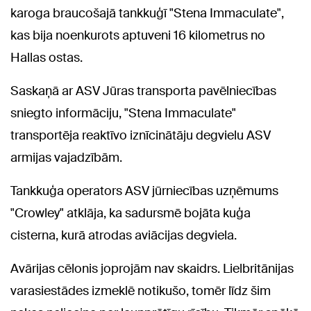
karoga braucošajā tankkuģī "Stena Immaculate",
kas bija noenkurots aptuveni 16 kilometrus no
Hallas ostas.
Saskaņā ar ASV Jūras transporta pavēlniecības
sniegto informāciju, "Stena Immaculate"
transportēja reaktīvo iznīcinātāju degvielu ASV
armijas vajadzībām.
Tankkuģa operators ASV jūrniecības uzņēmums
"Crowley" atklāja, ka sadursmē bojāta kuģa
cisterna, kurā atrodas aviācijas degviela.
Avārijas cēlonis joprojām nav skaidrs. Lielbritānijas
varasiestādes izmeklē notikušo, tomēr līdz šim