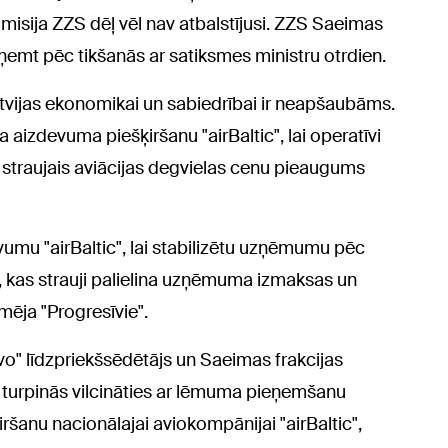
isija ZZS dēļ vēl nav atbalstījusi. ZZS Saeimas
ņemt pēc tikšanās ar satiksmes ministru otrdien.
atvijas ekonomikai un sabiedrībai ir neapšaubāms.
a aizdevuma piešķiršanu "airBaltic", lai operatīvi
is straujais aviācijas degvielas cenu pieaugums
evumu "airBaltic", lai stabilizētu uzņēmumu pēc
, kas strauji palielina uzņēmuma izmaksas un
mēja "Progresīvie".
īvo" līdzpriekšsēdētājs un Saeimas frakcijas
S turpinās vilcināties ar lēmuma pieņemšanu
šanu nacionālajai aviokompānijai "airBaltic",