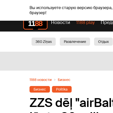
пт, 07.08.2026.
+18
°C
Alfrēds, Fredis, Madars
Вы используете старую версию браузера,
браузер!
Новости
1188 play
Пред
360 Ziņas
Развлечение
Отдых
Oбщество
Актуально
Трафик
1188 новости
Бизнес
Бизнес
Politika
ZZS dēļ "airBa