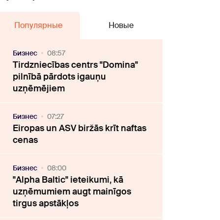
Популярные
Новые
Бизнес
08:57
Tirdzniecības centrs "Domina"
pilnībā pārdots igauņu
uzņēmējiem
Бизнес
07:27
Eiropas un ASV biržās krīt naftas
cenas
Бизнес
08:00
"Alpha Baltic" ieteikumi, kā
uzņēmumiem augt mainīgos
tirgus apstākļos