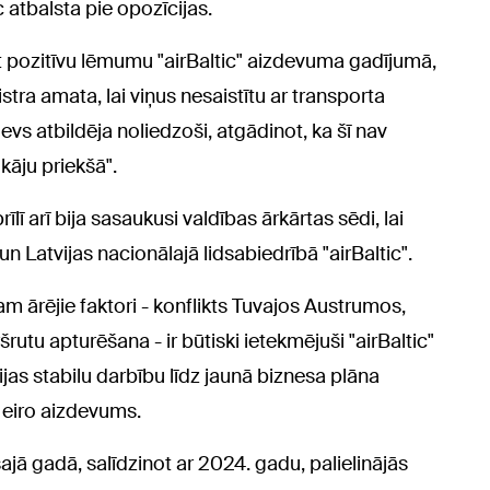
 atbalsta pie opozīcijas.
ot pozitīvu lēmumu "airBaltic" aizdevuma gadījumā,
stra amata, lai viņus nesaistītu ar transporta
 atbildēja noliedzoši, atgādinot, ka šī nav
kāju priekšā".
rīlī arī bija sasaukusi valdības ārkārtas sēdi, lai
un Latvijas nacionālajā lidsabiedrībā "airBaltic".
am ārējie faktori - konflikts Tuvajos Austrumos,
tu apturēšana - ir būtiski ietekmējuši "airBaltic"
as stabilu darbību līdz jaunā biznesa plāna
u eiro aizdevums.
jā gadā, salīdzinot ar 2024. gadu, palielinājās