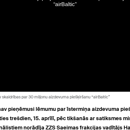
 skaidrības par 30 miljonu aizdevuma piešķiršanu “airBaltic”
 nav pieņēmusi lēmumu par īstermiņa aizdevuma pieš
zties trešdien, 15. aprīlī, pēc tikšanās ar satiksmes mi
urnālistiem norādīja ZZS Saeimas frakcijas vadītājs Ha