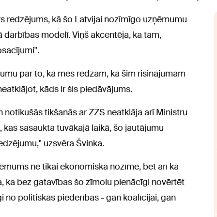
idrs redzējums, kā šo Latvijai nozīmīgo uzņēmumu
lā darbības modelī. Viņš akcentēja, ka tam,
osacījumi".
jumu par to, kā mēs redzam, kā šim risinājumam
 neatklājot, kāds ir šis piedāvājums.
notikušās tikšanās ar ZZS neatklāja arī Ministru
, kas sasaukta tuvākajā laikā, šo jautājumu
redzējumu," uzsvēra Švinka.
uzņēmums ne tikai ekonomiskā nozīmē, bet arī kā
da, ka bez gatavības šo zīmolu pienācīgi novērtēt
 no politiskās piederības - gan koalīcijai, gan