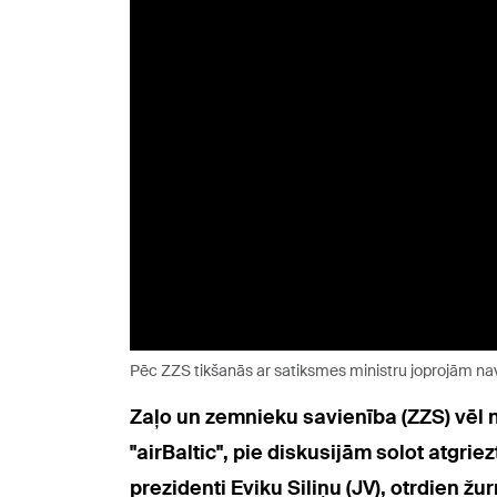
Pēc ZZS tikšanās ar satiksmes ministru joprojām nav
Zaļo un zemnieku savienība (ZZS) vēl
"airBaltic", pie diskusijām solot atgrie
prezidenti Eviku Siliņu (JV), otrdien ž