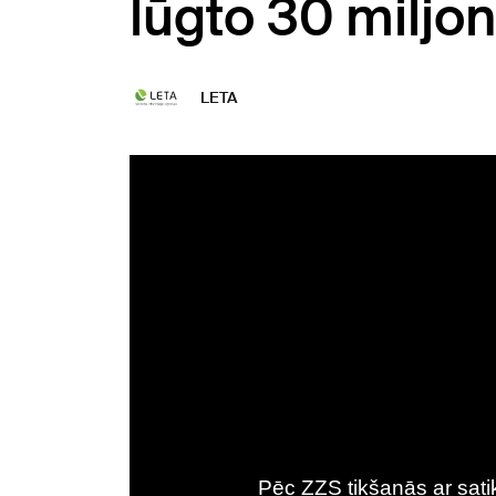
lūgto 30 miljo
LETA