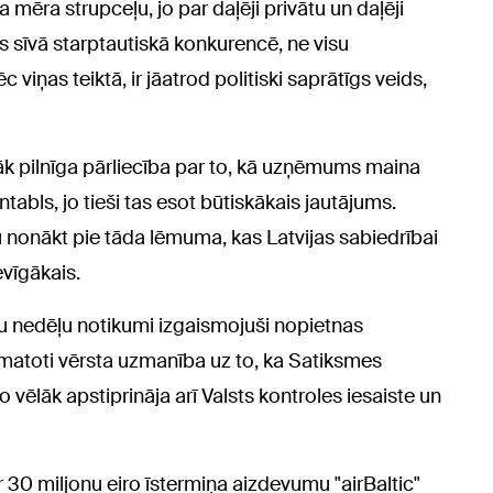
 mēra strupceļu, jo par daļēji privātu un daļēji
 sīvā starptautiskā konkurencē, ne visu
 viņas teiktā, ir jāatrod politiski saprātīgs veids,
nāk pilnīga pārliecība par to, kā uzņēmums maina
ntabls, jo tieši tas esot būtiskākais jautājums.
 nonākt pie tāda lēmuma, kas Latvijas sabiedrībai
vīgākais.
u nedēļu notikumi izgaismojuši nopietnas
amatoti vērsta uzmanība uz to, ka Satiksmes
o vēlāk apstiprināja arī Valsts kontroles iesaiste un
30 miljonu eiro īstermiņa aizdevumu "airBaltic"