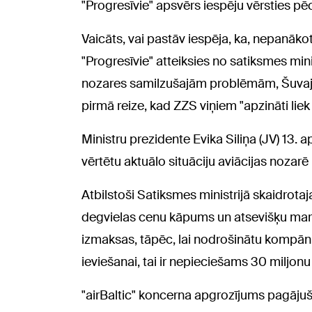
"Progresīvie" apsvērs iespēju vērsties pēc
Vaicāts, vai pastāv iespēja, ka, nepanāk
"Progresīvie" atteiksies no satiksmes mini
nozares samilzušajām problēmām, Šuvajevs
pirmā reize, kad ZZS viņiem "apzināti liek 
Ministru prezidente Evika Siliņa (JV) 13. ap
vērtētu aktuālo situāciju aviācijas nozarē 
Atbilstoši Satiksmes ministrijā skaidrotaj
degvielas cenu kāpums un atsevišķu maršru
izmaksas, tāpēc, lai nodrošinātu kompānij
ieviešanai, tai ir nepieciešams 30 miljon
"airBaltic" koncerna apgrozījums pagājuša