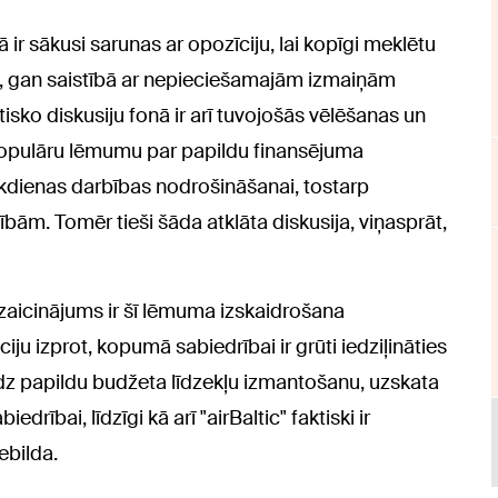
ā ir sākusi sarunas ar opozīciju, lai kopīgi meklētu
s, gan saistībā ar nepieciešamajām izmaiņām
sko diskusiju fonā ir arī tuvojošās vēlēšanas un
epopulāru lēmumu par papildu finansējuma
ikdienas darbības nodrošināšanai, tostarp
ām. Tomēr tieši šāda atklāta diskusija, viņasprāt,
izaicinājums ir šī lēmuma izskaidrošana
ciju izprot, kopumā sabiedrībai ir grūti iedziļināties
dz papildu budžeta līdzekļu izmantošanu, uzskata
iedrībai, līdzīgi kā arī "airBaltic" faktiski ir
ebilda.