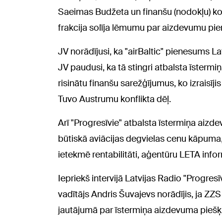
Saeimas Budžeta un finanšu (nodokļu) kom
frakcija solīja lēmumu par aizdevumu pie
JV norādījusi, ka "airBaltic" pienesums L
JV paudusi, ka tā stingri atbalsta īstermiņ
risinātu finanšu sarežģījumus, ko izraisīj
Tuvo Austrumu konflikta dēļ.
Arī "Progresīvie" atbalsta īstermiņa aizd
būtiskā aviācijas degvielas cenu kāpuma
ietekmē rentabilitāti, aģentūru LETA infor
Iepriekš intervijā Latvijas Radio "Progres
vadītājs Andris Šuvajevs norādījis, ja ZZ
jautājumā par īstermiņa aizdevuma piešķir