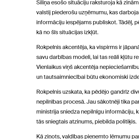
Siliņa esošo situāciju raksturoja kā zināma
valstij piederošu uzņēmumu, kas darbojas
informāciju iespējams publiskot. Tādēļ, pēc
kā no šīs situācijas izkļūt.
Rokpelnis akcentēja, ka vispirms ir jāpa
savu darbības modeli, lai tas reāli kļūtu re
Vienlaikus viņš akcentēja nepieciešamību
un tautsaimniecībai būtu ekonomiski izde
Rokpelnis uzskata, ka pēdējo gandrīz div
nepilnības procesā. Jau sākotnēji tika p
ministrija sniedza nepilnīgu informāciju, k
tās sniegtais atzinums, piebilda politiķis.
Kā ziņots, valdības pieņemto lēmumu par 