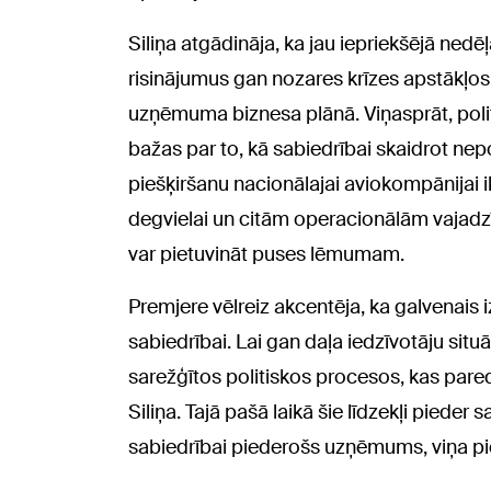
Siliņa atgādināja, ka jau iepriekšējā nedēļ
risinājumus gan nozares krīzes apstākļo
uzņēmuma biznesa plānā. Viņasprāt, politi
bažas par to, kā sabiedrībai skaidrot n
piešķiršanu nacionālajai aviokompānijai 
degvielai un citām operacionālām vajadzīb
var pietuvināt puses lēmumam.
Premjere vēlreiz akcentēja, ka galvenais 
sabiedrībai. Lai gan daļa iedzīvotāju situā
sarežģītos politiskos procesos, kas pare
Siliņa. Tajā pašā laikā šie līdzekļi pieder sab
sabiedrībai piederošs uzņēmums, viņa pi