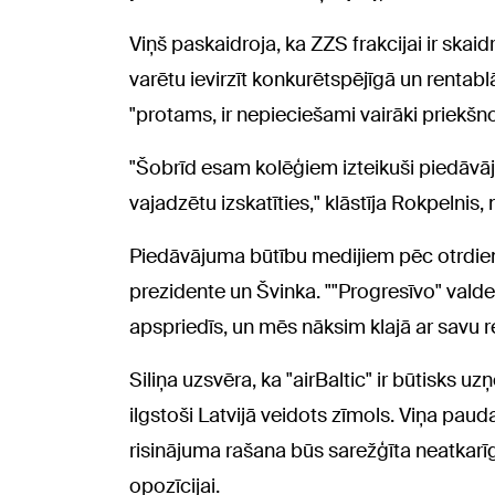
Viņš paskaidroja, ka ZZS frakcijai ir ska
varētu ievirzīt konkurētspējīgā un rentab
"protams, ir nepieciešami vairāki priekšn
"Šobrīd esam kolēģiem izteikuši piedāvā
vajadzētu izskatīties," klāstīja Rokpelnis,
Piedāvājuma būtību medijiem pēc otrdien 
prezidente un Švinka. ""Progresīvo" valde
apspriedīs, un mēs nāksim klajā ar savu 
Siliņa uzsvēra, ka "airBaltic" ir būtisks 
ilgstoši Latvijā veidots zīmols. Viņa pau
risinājuma rašana būs sarežģīta neatkarīgi
opozīcijai.