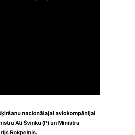
ķiršanu nacionālajai aviokompānijai
nistru Ati Švinku (P) un Ministru
rijs Rokpelnis.