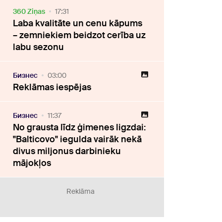
360 Ziņas
17:31
Laba kvalitāte un cenu kāpums
– zemniekiem beidzot cerība uz
labu sezonu
Бизнес
03:00
Reklāmas iespējas
Бизнес
11:37
No grausta līdz ģimenes ligzdai:
"Balticovo" iegulda vairāk nekā
divus miljonus darbinieku
mājokļos
Reklāma