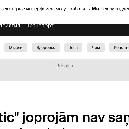
Прогноз погоды
Гороскопы
 некоторые интерфейсы могут работать. Мы рекомендуе
приятия
Транспорт
Мысли
Здоровье
Testi
Дом
Рецепт
Красота
Дети
Машина
1188 play
Spo
Reklāma
ltic" joprojām nav s