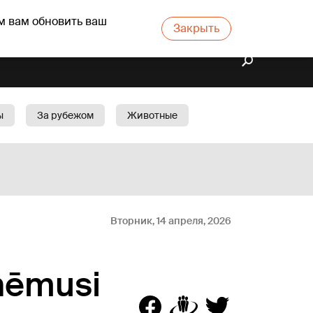
м вам обновить ваш
Закрыть
ы
За рубежом
Животные
rts
Бизнес
Cад
Вторник, 14 апреля, 2026
aņēmusi