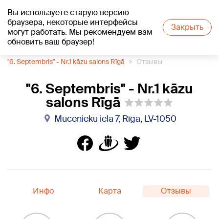
Вы используете старую версию
+18
°C
браузера, некоторые интерфейсы
Закрыть
могут работать. Мы рекомендуем вам
обновить ваш браузер!
1188 каталог компаний
Свадебный салон
"6. Septembris" - Nr.1 kāzu salons Rīgā
Отзывы
"6. Septembris" - Nr.1 kāzu
salons Rīgā
Mucenieku iela 7, Rīga, LV-1050
Инфо
Карта
Отзывы